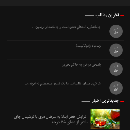
آخرین مطالب
جاماندگی، امتحانِ عشق است و جامانده از اربعین...
4 روز
قبل
زنده‌باد رادیکالیسم!
4 روز
قبل
پاسخی درخور به حاکم بحرین
6 روز
قبل
شاکری مشاور قالیباف: ما یک‌کشور متوسطیم نه ابرقدرت
7 روز
قبل
جدیدترین اخبار
افزایش خطر ابتلا به سرطان مری با نوشیدن چای
بالاتر از دمای ۶۵ درجه