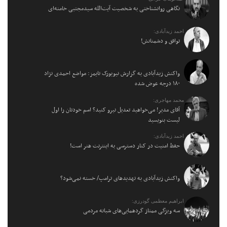
نگاهی روانشناختی به شخصیت آیت‌الله سیدمجتبی خامنه‌ای
احمد زیدآبادی:
توافق و دشمنانش!
واکنش زیدآبادی به گزارش نیویورک تایمز: مواضع احمدی نژاد
۱۸۰ درجه عوض شده
محمد مهاجری:
آقای مدیر! می‌خواهید تعدیل نیرو کنید؟ اسم خودتان را اول
لیست بنویسید
احمد زیدآبادی:
حفظ امنیت در کنار دسترسی به اینترنت هنر است!
واکنش زیدآبادی به تهدیدهای ترامپ/ خسته نمی‌شود؟
ابراهیم معظمی گودرزی:
سه ویژگی ممتاز گردهمایی‌های شبانه مردمی