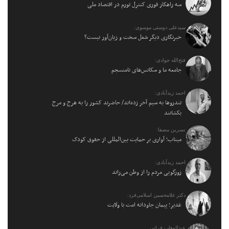
سه راهکار فوری کنترل تورم در اقتصاد ملی
سیدعلی دوستی موسوی:
خبرنگاری دیگر شغل سخت و زیان‌آور نیست؟
فتح‌الله جوادی:
جامعه ما و سکانس‌های نامنسجم
احمد زیدآبادی:
تندروها به سیم آخر زده‌اند/ حاضرند کشور را به هرج و مرج
بکشانند
نسرین مصفا:
میناب؛ آواری بر حمایت بین‌المللی از حقوق کودک
احمد زیدآبادی:
زورگویی مردم را از وطن می‌راند
دکتر غلامحسین اسلامی‌فرد:
غدیر؛ پیمان جاودانه امت با ولایت
عبدالوهاب فراتی