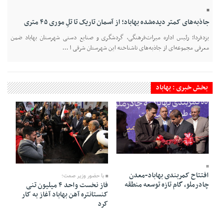
جاذبه‌های کمتر دیده‌شده بهاباد؛ از آسمان تاریک تا تلِ موری ۴۵ متری
یزدفردا؛ رئیس اداره میراث‌فرهنگی، گردشگری و صنایع دستی شهرستان بهاباد ضمن
معرفی مجموعه‌ای از جاذبه‌های ناشناخته این شهرستان شرقی ا ...
بخش خبری : بهاباد
25 Bahman 1404 - 07:19
15 Bahman 1404 - 18:58
افتتاح کمربندی بهاباد-معدن
با حضور وزیر صمت؛
چادرملو، گام تازه توسعه منطقه
فاز نخست واحد ۴ میلیون تنی
کنستانتره آهن بهاباد آغاز به کار
کرد