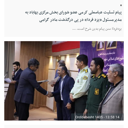
پیام تسلیت عباسعلی کرمی عضو شورای بخش مرکزی بهاباد به
مدیرمسئول «یزد فردا» در پی درگذشت مادر گرامی
یزدفردا؛ متن پیام بدین شرح است. ...
14 Ordibehesht 1405 - 13:58