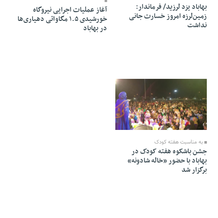
بهاباد یزد لرزید/ فرماندار:
آغاز عملیات اجرایی نیروگاه
زمین‌لرزه امروز خسارت جانی
خورشیدی ۱.۵ مگاواتی دهیاری‌ها
نداشت
در بهاباد
22 Mehr 1404 - 12:14
به مناسبت هفته کودک
جشن باشکوه هفته کودک در
بهاباد با حضور «خاله شادونه»
برگزار شد