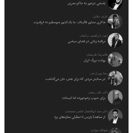
پاسخی درخور به حاکم بحرین
عارف جلالی:
شاکری مشاور قالیباف: ما یک‌کشور متوسطیم نه ابرقدرت
ابوذر ابراهیمی ترکمان:
مراقبه زبانی در فضای سیاسی
غلامرضا ظریفیان:
روایت بزرگ ایران
رضا پورزارعی:
در ستایش مردی که برای نقش، جان می‌گذاشت
دکتر علی ربیعی:
برای جنوبِ زخم‌خورده اما ایستاده
دکتر سید ابوالفضل امامی مسجدی:
از معاهدهٔ پاریس تا تعطیلی مغازه‌های یزد
فتح‌الله جوادی: