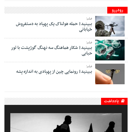
رودررو
فیلم؛
ببینید| حمله هولناک یک پهپاد به دستفروش
خیابانی
فیلم؛
ببینید| شکار هماهنگ سه نهنگ گوژپشت با تور
حبابی
فیلم؛
ببینید| رونمایی چین از پهپادی به اندازه پشه
یادداشت