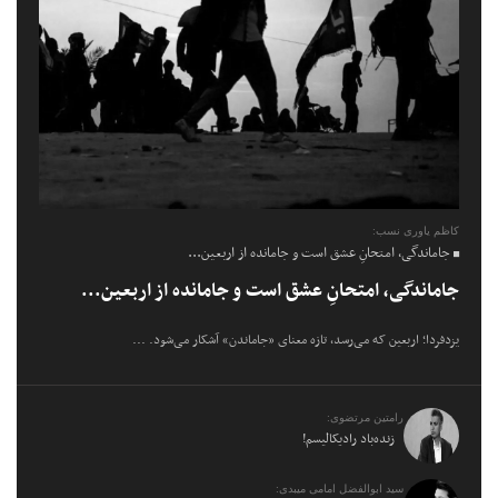
کاظم یاوری نسب:
جاماندگی، امتحانِ عشق است و جامانده از اربعین...
جاماندگی، امتحانِ عشق است و جامانده از اربعین...
یزدفردا؛ اربعین که می‌رسد، تازه معنای «جاماندن» آشکار می‌شود. ...
رامتین مرتضوی:
زنده‌باد رادیکالیسم!
سید ابوالفضل امامی میبدی: