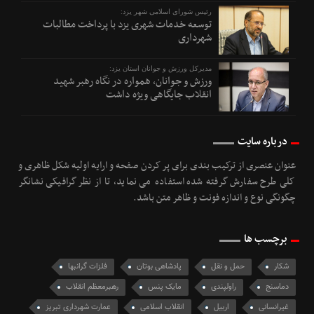
رئیس شورای اسلامی شهر یزد:
توسعه خدمات شهری یزد با پرداخت مطالبات
شهرداری
مدیرکل ورزش و جوانان استان یزد:
ورزش و جوانان، همواره در نگاه رهبر شهید
انقلاب جایگاهی ویژه داشت
درباره سایت
عنوان عنصری از ترکیب بندی برای پر کردن صفحه و ارایه اولیه شکل ظاهری و
کلی طرح سفارش گرفته شده استفاده می نماید، تا از نظر گرافیکی نشانگر
چگونگی نوع و اندازه فونت و ظاهر متن باشد.
برچسب ها
شکار
حمل و نقل
پادشاهی بوتان
فلزات گرانبها
دماسنج
راولپندی
مایک پنس
رهبرمعظم انقلاب
غیرانسانی
اربیل
انقلاب اسلامی
عمارت شهرداری تبریز