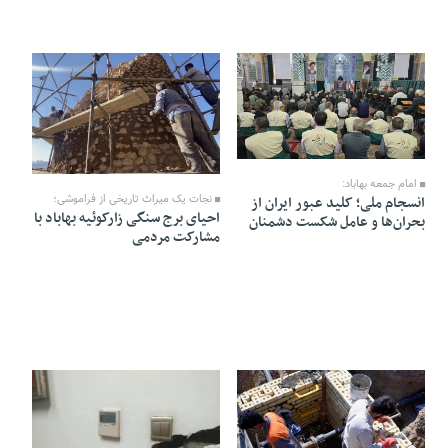
14 Azar 1404 - 17:18
14 Azar 1404 - 14:20
امام جمعه بهاباد:
نجات یک میراث تاریخی از فراموشی؛
انسجام ملی؛ کلید عبور ایران از
احیای برج سنگی زارکوئیه بهاباد با
بحران‌ها و عامل شکست دشمنان
مشارکت مردمی