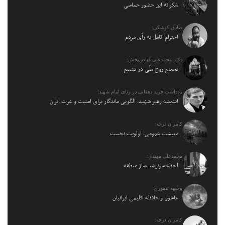
شکرانه این حضور حماسی
صادق کوشکی:
احترام کامل به رأی مردم
دکتر محمدعلی فیاض‌بخش:
تجمیع روح ملّی در تشییع
یادداشت فرید دهقانی در رثای امام شهید؛
اندیشه رهبر شهید، الگویی ماندگار برای امنیت و عزت ایران
کامران نرجه:
معیشت عمومی، اولویت نخست
محمدعلی مهتدی:
لحظه سرنوشت‌ساز منطقه
وجیهه تیموری:
عاشورا و حافظه اقلیمی ایرانیان
کامران نرجه: