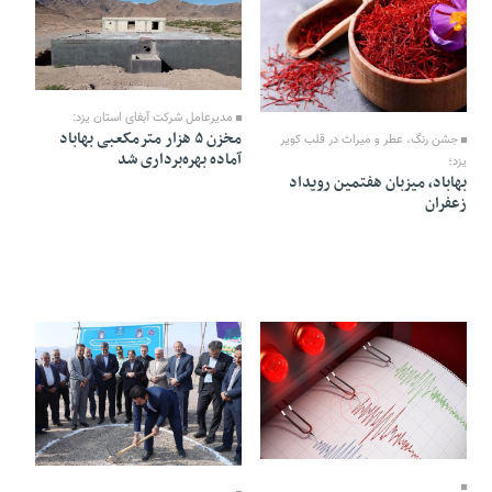
17 Aban 1404 - 19:05
18 Aban 1404 - 18:02
مدیرعامل شرکت آبفای استان یزد:
مخزن ۵ هزار مترمکعبی بهاباد
جشن رنگ، عطر و میراث در قلب کویر
آماده بهره‌برداری شد
یزد؛
بهاباد، میزبان هفتمین رویداد
زعفران
10 Aban 1404 - 18:00
28 Mehr 1404 - 11:32