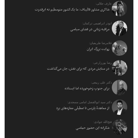
عارف جلالی:
شاکری مشاور قالیباف: ما یک‌کشور متوسطیم نه ابرقدرت
ابوذر ابراهیمی ترکمان:
مراقبه زبانی در فضای سیاسی
غلامرضا ظریفیان:
روایت بزرگ ایران
رضا پورزارعی:
در ستایش مردی که برای نقش، جان می‌گذاشت
دکتر علی ربیعی:
برای جنوبِ زخم‌خورده اما ایستاده
دکتر سید ابوالفضل امامی مسجدی:
از معاهدهٔ پاریس تا تعطیلی مغازه‌های یزد
فتح‌الله جوادی:
شکرانه این حضور حماسی