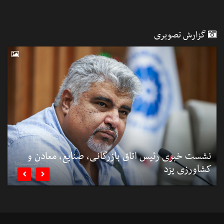
گزارش تصویری
نشست خبری رئیس اتاق بازرگانی، صنایع، معادن و
کشاورزی یزد
ب

