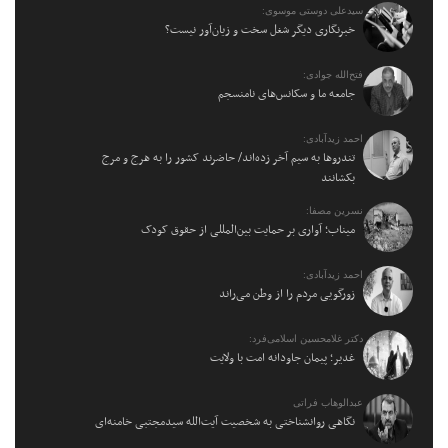
سیدعلی دوستی موسوی:
خبرنگاری دیگر شغل سخت و زیان‌آور نیست؟
فتح‌الله جوادی:
جامعه ما و سکانس‌های نامنسجم
احمد زیدآبادی:
تندروها به سیم آخر زده‌اند/ حاضرند کشور را به هرج و مرج
بکشانند
نسرین مصفا:
میناب؛ آواری بر حمایت بین‌المللی از حقوق کودک
احمد زیدآبادی:
زورگویی مردم را از وطن می‌راند
دکتر غلامحسین اسلامی‌فرد:
غدیر؛ پیمان جاودانه امت با ولایت
عبدالوهاب فراتی
نگاهی روانشناختی به شخصیت آیت‌الله سیدمجتبی خامنه‌ای