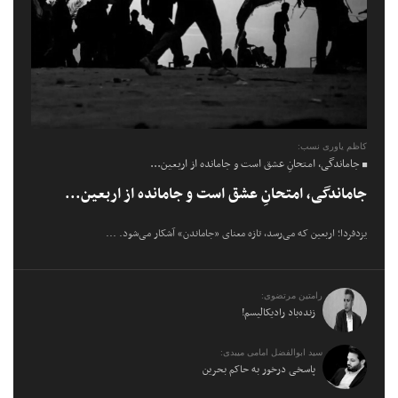
کاظم یاوری نسب:
جاماندگی، امتحانِ عشق است و جامانده از اربعین...
جاماندگی، امتحانِ عشق است و جامانده از اربعین...
یزدفردا؛ اربعین که می‌رسد، تازه معنای «جاماندن» آشکار می‌شود. ...
رامتین مرتضوی:
زنده‌باد رادیکالیسم!
سید ابوالفضل امامی میبدی:
پاسخی درخور به حاکم بحرین