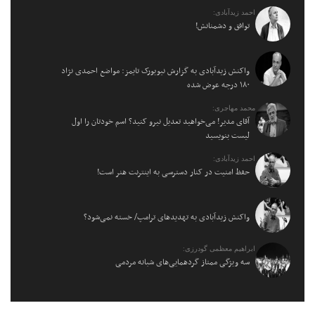
احمد زیدآبادی:
توافق و دشمنانش!
واکنش زیدآبادی به گزارش نیویورک تایمز: مواضع احمدی نژاد
۱۸۰ درجه عوض شده
محمد مهاجری:
آقای مدیر! می‌خواهید تعدیل نیرو کنید؟ اسم خودتان را اول
لیست بنویسید
احمد زیدآبادی:
حفظ امنیت در کنار دسترسی به اینترنت هنر است!
واکنش زیدآبادی به تهدیدهای ترامپ/ خسته نمی‌شود؟
ابراهیم معظمی گودرزی:
سه ویژگی ممتاز گردهمایی‌های شبانه مردمی