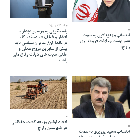
09 Azar 1403 - 11:08
25 Azar 1403 - 00:28
استاندار یزد:
پاسخگویی به مردم و دیدار با
انتصاب مهدیه لاری به سمت
اقشار مختلف در دستور کار
«سرپرست معاونت فرمانداری
فرمانداران/ مدیران سیاسی باید
زارچ»
بیش از سایرین مروج عملی و
علنی سایت های دولت وفاق ملی
باشند
03 Azar 1403 - 10:30
06 Azar 1403 - 06:50
ایجاد اولین مزرعه کشت حفاظتی
در شهرستان زارچ
انتصاب سعید پرویزی به سمت