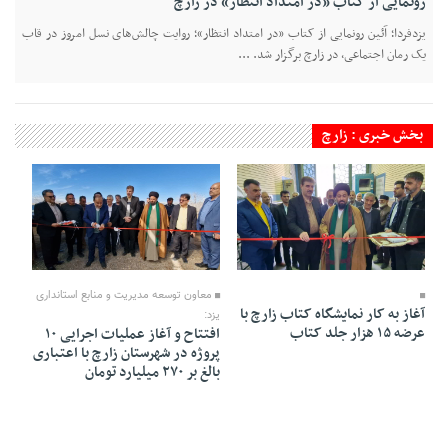
رونمایی از کتاب «در امتداد انتظار» در زارچ
یزدفردا؛ آئین رونمایی از کتاب «در امتداد انتظار»؛ روایت چالش‌های نسل امروز در قاب
یک رمان اجتماعی، در زارچ برگزار شد. ...
بخش خبری : زارچ
13 Bahman 1404 - 17:58
15 Bahman 1404 - 19:01
معاون توسعه مدیریت و منابع استانداری
آغاز به کار نمایشگاه کتاب زارچ با
یزد:
عرضه ۱۵ هزار جلد کتاب
افتتاح و آغاز عملیات اجرایی ۱۰
پروژه در شهرستان زارچ با اعتباری
بالغ بر ۲۷۰ میلیارد تومان