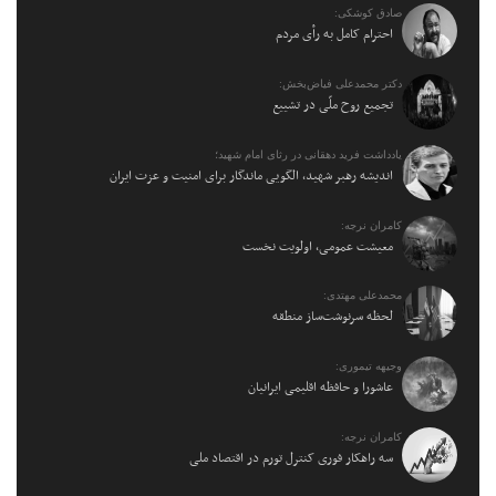
صادق کوشکی:
احترام کامل به رأی مردم
دکتر محمدعلی فیاض‌بخش:
تجمیع روح ملّی در تشییع
یادداشت فرید دهقانی در رثای امام شهید؛
اندیشه رهبر شهید، الگویی ماندگار برای امنیت و عزت ایران
کامران نرجه:
معیشت عمومی، اولویت نخست
محمدعلی مهتدی:
لحظه سرنوشت‌ساز منطقه
وجیهه تیموری:
عاشورا و حافظه اقلیمی ایرانیان
کامران نرجه:
سه راهکار فوری کنترل تورم در اقتصاد ملی