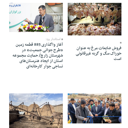
21 Bahman 1403 - 13:34
23 Bahman 1403 - 21:28
استاندار یزد:
آغاز واگذاری 885 قطعه زمین
فروش ضایعات مرغ به عنوان
«طرح جوانی جمعیت» در
خوراک سگ و گربه غیرقانونی
شهرستان زارچ/ حمایت مجموعه
است
استان از ایجاد هنرستان‌های
نساجی جوار کارخانه‌ای
20 Bahman 1403 - 18:12
08 Bahman 1403 - 14:09