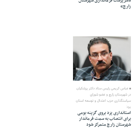
«سرپرست فرمانداری شهرستان
زارچ»
01 Azar 1403 - 15:43
عباس کریمی رئیس ستاد دکتر پزشکیان
در شهرستان زارچ و عضو شورای
سیاستگذاری حزب اعتدال و توسعه استان
یزد:
استانداری یزد بروی گزینه بومی
برای انتصاب به سمت فرماندار
شهرستان زارچ متمرکز شود