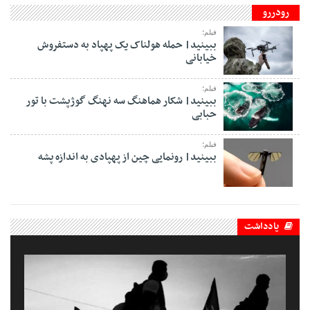
رودررو
فیلم؛
ببینید| حمله هولناک یک پهپاد به دستفروش
خیابانی
فیلم؛
ببینید| شکار هماهنگ سه نهنگ گوژپشت با تور
حبابی
فیلم؛
ببینید| رونمایی چین از پهپادی به اندازه پشه
یادداشت