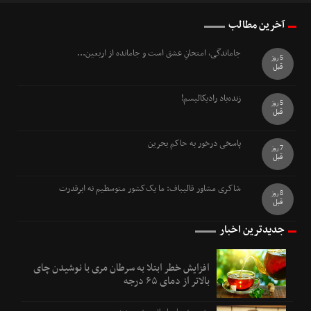
آخرین مطالب
جاماندگی، امتحانِ عشق است و جامانده از اربعین...
5 روز
قبل
زنده‌باد رادیکالیسم!
5 روز
قبل
پاسخی درخور به حاکم بحرین
7 روز
قبل
شاکری مشاور قالیباف: ما یک‌کشور متوسطیم نه ابرقدرت
8 روز
قبل
جدیدترین اخبار
افزایش خطر ابتلا به سرطان مری با نوشیدن چای
بالاتر از دمای ۶۵ درجه