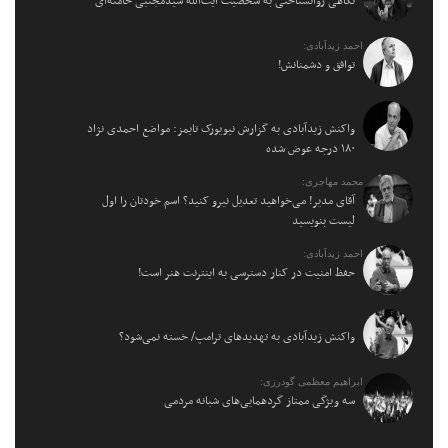
نگاهی روانشناختی به شخصیت آیت‌الله سیدمجتبی خامنه‌ای
احمد زیدآبادی:
توافق و دشمنانش!
واکنش زیدآبادی به گزارش نیویورک تایمز: مواضع احمدی نژاد
۱۸۰ درجه عوض شده
محمد مهاجری:
آقای مدیر! می‌خواهید تعدیل نیرو کنید؟ اسم خودتان را اول
لیست بنویسید
احمد زیدآبادی:
حفظ امنیت در کنار دسترسی به اینترنت هنر است!
واکنش زیدآبادی به تهدیدهای ترامپ/ خسته نمی‌شود؟
ابراهیم معظمی گودرزی:
سه ویژگی ممتاز گردهمایی‌های شبانه مردمی