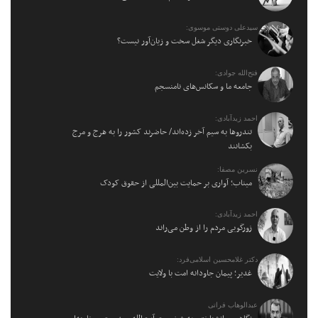
سیدعلی دوستی موسوی:
خبرنگاری دیگر شغل سخت و زیان‌آور نیست؟
فتح‌الله جوادی:
جامعه ما و سکانس‌های نامنسجم
احمد زیدآبادی:
تندروها به سیم آخر زده‌اند/ حاضرند کشور را به هرج و مرج
بکشانند
نسرین مصفا:
میناب؛ آواری بر حمایت بین‌المللی از حقوق کودک
احمد زیدآبادی:
زورگویی مردم را از وطن می‌راند
دکتر غلامحسین اسلامی‌فرد:
غدیر؛ پیمان جاودانه امت با ولایت
عبدالوهاب فراتی