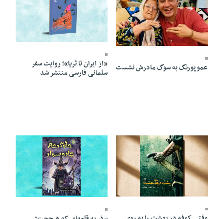
22 Tir 1405 - 05:41
23 Tir 1405 - 19:15
«از ایران تا ثریا»؛ روایت سفر
عموپورنگ به سوگ مادرش نشست
سلمانی فارسی منتشر شد
22 Tir 1405 - 05:40
22 Tir 1405 - 05:37
وقتی کوفه درِ بهشت را به روی
سفر به قلعه‌ای که هیچ‌چیزش