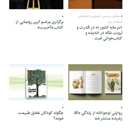
01 Mordad 1405 - 20:03
01 Mordad 1405 - 16:22
معاون سیاسی، امنیتی و اجتماعی
برگزاری مراسم آیین رونمایی از
استاندار یزد:
کتاب «آحبیب»
۱سرمایه کشور نه در قدرت و
ثروت، بلکه در اندیشه و
کتاب‌خوانی است
28 Tir 1405 - 06:44
28 Tir 1405 - 06:48
روایتی نوجوانانه از زندگی «آقا
چگونه کودکان عاشق طبیعت
رشید» منتشر شد
شوند؟