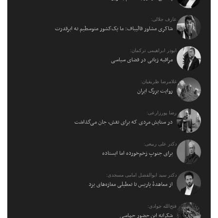
عارف جلالی:
شاکری مشاور قالیباف: ما یک‌کشور متوسطیم نه ابرقدرت
ابوذر ابراهیمی ترکمان:
مراقبه زبانی در فضای سیاسی
غلامرضا ظریفیان:
روایت بزرگ ایران
رضا پورزارعی:
در ستایش مردی که برای نقش، جان می‌گذاشت
دکتر علی ربیعی:
برای جنوبِ زخم‌خورده اما ایستاده
دکتر سید ابوالفضل امامی مسجدی:
از معاهدهٔ پاریس تا تعطیلی مغازه‌های یزد
فتح‌الله جوادی:
شکرانه این حضور حماسی