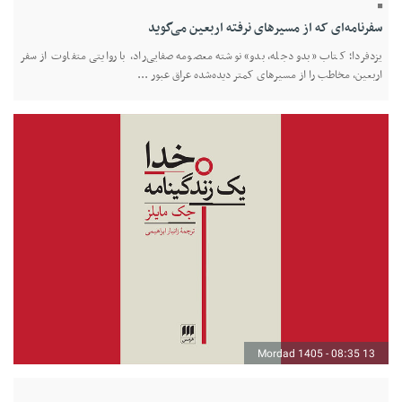
سفرنامه‌ای که از مسیرهای نرفته اربعین می‌گوید
یزدفردا؛ کتاب «بدو دجله، بدو» نوشته معصومه صفایی‌راد، با روایتی متفاوت از سفر
اربعین، مخاطب را از مسیرهای کمتر دیده‌شده عراق عبور ...
13 Mordad 1405 - 08:35