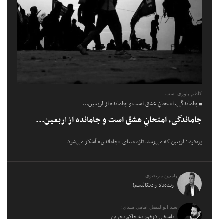
کاظم یاوری نسب:
جاماندگی، امتحانِ عشق است و جامانده از اربعین...
جاماندگی، امتحانِ عشق است و جامانده از اربعین...
یزدفردا؛ اربعین که می‌رسد، تازه معنای «جاماندن» آشکار می‌شود. ...
رامتین مرتضوی:
زنده‌باد رادیکالیسم!
سید ابوالفضل امامی میبدی:
پاسخی درخور به حاکم بحرین