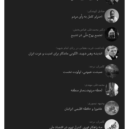
صادق کوشکی:
احترام کامل به رأی مردم
دکتر محمدعلی فیاض‌بخش:
تجمیع روح ملّی در تشییع
یادداشت فرید دهقانی در رثای امام شهید؛
اندیشه رهبر شهید، الگویی ماندگار برای امنیت و عزت ایران
کامران نرجه:
معیشت عمومی، اولویت نخست
محمدعلی مهتدی:
لحظه سرنوشت‌ساز منطقه
وجیهه تیموری:
عاشورا و حافظه اقلیمی ایرانیان
کامران نرجه:
سه راهکار فوری کنترل تورم در اقتصاد ملی