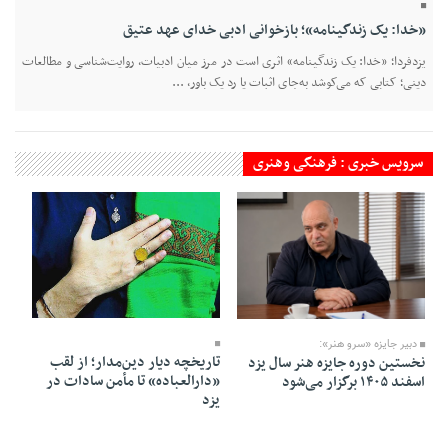
«خدا: یک زندگینامه»؛ بازخوانی ادبی خدای عهد عتیق
یزدفردا؛ «خدا: یک زندگینامه» اثری است در مرز میان ادبیات، روایت‌شناسی و مطالعات
دینی؛ کتابی که می‌کوشد به‌جای اثبات یا رد یک باور، ...
سرویس خبری : فرهنگی وهنری
10 Mordad 1405 - 21:54
12 Mordad 1405 - 21:57
دبیر جایزه «سرو هنر»:
تاریخچه دیار دین‌مدار؛ از لقب
نخستین دوره جایزه هنر سال یزد
«دارالعباده» تا مأمن سادات در
اسفند ۱۴۰۵ برگزار می‌شود
یزد