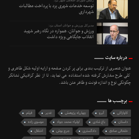
رئیس شورای اسلامی شهر یزد:
توسعه خدمات شهری یزد با پرداخت مطالبات
شهرداری
مدیرکل ورزش و جوانان استان یزد:
ورزش و جوانان، همواره در نگاه رهبر شهید
انقلاب جایگاهی ویژه داشت
درباره سایت
عنوان عنصری از ترکیب بندی برای پر کردن صفحه و ارایه اولیه شکل ظاهری و
کلی طرح سفارش گرفته شده استفاده می نماید، تا از نظر گرافیکی نشانگر
چگونگی نوع و اندازه فونت و ظاهر متن باشد.
برچسب ها
کاوازاکی
آبرو
چهارراه پژوهش
غدیر
فیلم
داستان
باغ شادی
اولیاء محمد جواد
موسوی زاده
خلخالی صادق
دادگستری
جرج بوش
اختلال