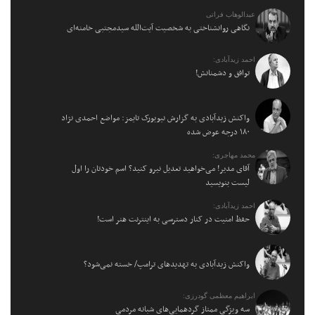
عبدالوهاب فراتی
نگاهی روانشناختی به شخصیت آیت‌الله سیدمجتبی خامنه‌ای
احمد زیدآبادی:
توافق و دشمنانش!
واکنش زیدآبادی به گزارش نیویورک تایمز: مواضع احمدی نژاد
۱۸۰ درجه عوض شده
محمد مهاجری:
آقای مدیر! می‌خواهید تعدیل نیرو کنید؟ اسم خودتان را اول
لیست بنویسید
احمد زیدآبادی:
حفظ امنیت در کنار دسترسی به اینترنت هنر است!
واکنش زیدآبادی به تهدیدهای ترامپ/ خسته نمی‌شود؟
ابراهیم معظمی گودرزی:
سه ویژگی ممتاز گردهمایی‌های شبانه مردمی