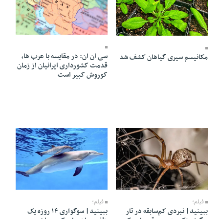
09 Mordad 1405 - 11:27
12 Mordad 1405 - 19:03
سی ان ان: در مقایسه با عرب ها،
مکانیسم سیری گیاهان کشف شد
قدمت کشورداری ایرانیان از زمان
کوروش کبیر است
08 Mordad 1405 - 06:25
08 Mordad 1405 - 06:28
فیلم؛
فیلم؛
ببینید| نبردی کم‌سابقه در تار
ببینید| سوگواری ۱۴ روزه یک