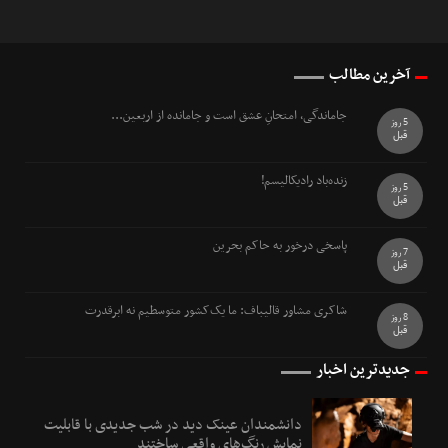
آخرین مطالب
جاماندگی، امتحانِ عشق است و جامانده از اربعین...
5 روز
قبل
زنده‌باد رادیکالیسم!
5 روز
قبل
پاسخی درخور به حاکم بحرین
7 روز
قبل
شاکری مشاور قالیباف: ما یک‌کشور متوسطیم نه ابرقدرت
8 روز
قبل
جدیدترین اخبار
دانشمندان عینک دید در شب جدیدی با قابلیت
نمایش رنگ‌های واقعی ساختند