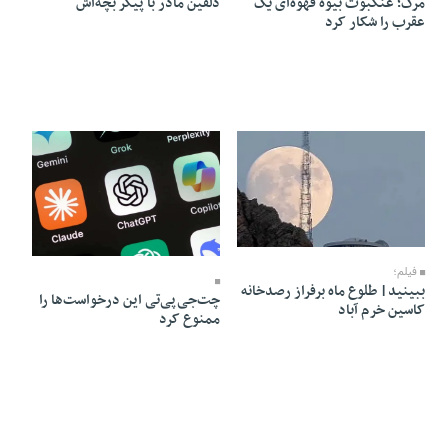
مرگ؛ عنکبوت بیوه قهوه‌ای یک
دلفین مادر با پیکر بچه‌اش
عقرب را شکار کرد
08 Mordad 1405 - 06:21
08 Mordad 1405 - 06:19
فیلم؛
ببینید| طلوع ماه برفراز رصدخانه
چت‌جی‌پی‌تی این درخواست‌ها را
کاسین خرم آباد
ممنوع کرد