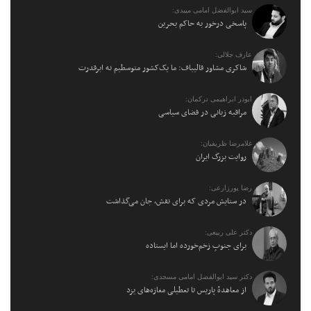
سید ابوالفضل امامی میبدی:
پاسخی درخور به حاکم بحرین
عارف جلالی:
شاکری مشاور قالیباف: ما یک‌کشور متوسطیم نه ابرقدرت
ابوذر ابراهیمی ترکمان:
مراقبه زبانی در فضای سیاسی
غلامرضا ظریفیان:
روایت بزرگ ایران
رضا پورزارعی:
در ستایش مردی که برای نقش، جان می‌گذاشت
دکتر علی ربیعی:
برای جنوبِ زخم‌خورده اما ایستاده
دکتر سید ابوالفضل امامی مسجدی:
از معاهدهٔ پاریس تا تعطیلی مغازه‌های یزد