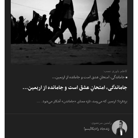
کاظم یاوری نسب:
جاماندگی، امتحانِ عشق است و جامانده از اربعین...
جاماندگی، امتحانِ عشق است و جامانده از اربعین...
یزدفردا؛ اربعین که می‌رسد، تازه معنای «جاماندن» آشکار می‌شود. ...
رامتین مرتضوی:
زنده‌باد رادیکالیسم!