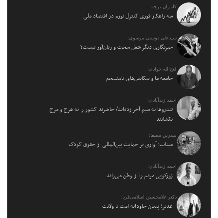
کامران نرجه:
سه راهکار فوری کنترل تورم در اقتصاد ملی
سیدعلی دوستی موسوی:
خبرنگاری دیگر شغل سخت و زیان‌آور نیست؟
فتح‌الله جوادی:
جامعه ما و سکانس‌های نامنسجم
احمد زیدآبادی:
تندروها به سیم آخر زده‌اند/ حاضرند کشور را به هرج و مرج
بکشانند
نسرین مصفا:
میناب؛ آواری بر حمایت بین‌المللی از حقوق کودک
احمد زیدآبادی:
زورگویی مردم را از وطن می‌راند
دکتر غلامحسین اسلامی‌فرد:
غدیر؛ پیمان جاودانه امت با ولایت