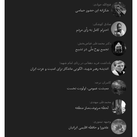
فتح‌الله جوادی:
شکرانه این حضور حماسی
صادق کوشکی:
احترام کامل به رأی مردم
دکتر محمدعلی فیاض‌بخش:
تجمیع روح ملّی در تشییع
یادداشت فرید دهقانی در رثای امام شهید؛
اندیشه رهبر شهید، الگویی ماندگار برای امنیت و عزت ایران
کامران نرجه:
معیشت عمومی، اولویت نخست
محمدعلی مهتدی:
لحظه سرنوشت‌ساز منطقه
وجیهه تیموری:
عاشورا و حافظه اقلیمی ایرانیان