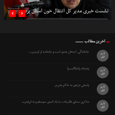
نشست خبری مدیر کل انتقال خون استان یزد
ن


آخرین مطالب
جاماندگی، امتحانِ عشق است و جامانده از اربعین...
3 روز
قبل
زنده‌باد رادیکالیسم!
3 روز
قبل
پاسخی درخور به حاکم بحرین
5 روز
قبل
شاکری مشاور قالیباف: ما یک‌کشور متوسطیم نه ابرقدرت
6 روز
قبل