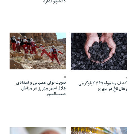
دانشجو ندارد
02 Khordad 1405 - 22:03
04 Khordad 1405 - 14:37
تقویت توان عملیاتی و امدادی
کشف محموله ۶۶۵ کیلوگرمی
هلال احمر مهریز در مناطق
زغال تاغ در مهریز
صعب‌العبور