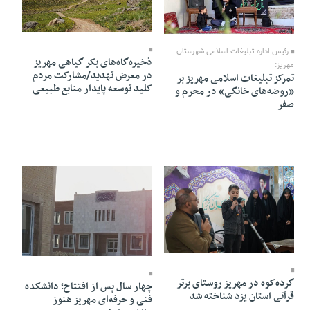
24 Khordad 1405 - 17:12
26 Khordad 1405 - 08:04
رئیس اداره تبلیغات اسلامی شهرستان
ذخیره‌گاه‌های بکر گیاهی مهریز
مهریز:
در معرض تهدید/مشارکت مردم
تمرکز تبلیغات اسلامی مهریز بر
کلید توسعه پایدار منابع طبیعی
«روضه‌های خانگی» در محرم و
صفر
14 Khordad 1405 - 21:50
05 Khordad 1405 - 19:41
گرده‌کوه در مهریز روستای برتر
چهار سال پس از افتتاح؛ دانشکده
قرآنی استان یزد شناخته شد
فنی و حرفه‌ای مهریز هنوز