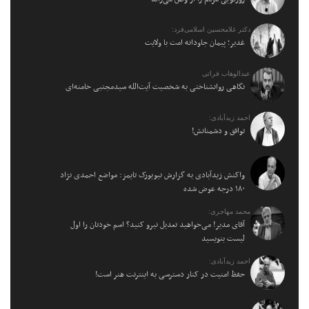
دکتر غلامحسین اسلامی‌فرد:
غدیر؛ پیمان جاودانه امت با ولایت
عبدالوهاب فراتی
نگاهی روانشناختی به شخصیت آیت‌الله سیدمجتبی خامنه‌ای
احمد زیدآبادی:
توافق و دشمنانش!
واکنش زیدآبادی به گزارش نیویورک تایمز: مواضع احمدی نژاد
۱۸۰ درجه عوض شده
محمد مهاجری:
آقای مدیر! می‌خواهید تعدیل نیرو کنید؟ اسم خودتان را اول
لیست بنویسید
احمد زیدآبادی:
حفظ امنیت در کنار دسترسی به اینترنت هنر است!