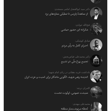
دکتر سید ابوالفضل امامی مسجدی:
از معاهدهٔ پاریس تا تعطیلی مغازه‌های یزد
فتح‌الله جوادی:
شکرانه این حضور حماسی
صادق کوشکی:
احترام کامل به رأی مردم
دکتر محمدعلی فیاض‌بخش:
تجمیع روح ملّی در تشییع
یادداشت فرید دهقانی در رثای امام شهید؛
اندیشه رهبر شهید، الگویی ماندگار برای امنیت و عزت ایران
کامران نرجه:
معیشت عمومی، اولویت نخست
محمدعلی مهتدی:
لحظه سرنوشت‌ساز منطقه