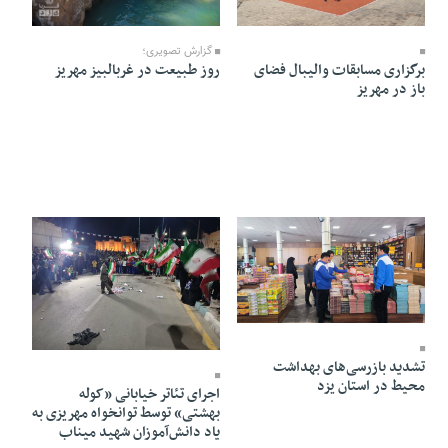
15 Farvardin 1405 - 15:10
13 Farvardin 1405 - 22:50
گزارش تصویری؛
برگزاری مسابقات والیبال فضای
روز طبیعت در غربالبیز مهریز
باز در مهریز
10 Farvardin 1405 - 19:02
10 Farvardin 1405 - 12:28
تشدید بازرسی‌های بهداشت
محیط در استان یزد
اجرای تئاتر خیابانی «کوله
بهشتی» توسط توانخواه مهریزی به
یاد دانش‌آموزان شهید میناب