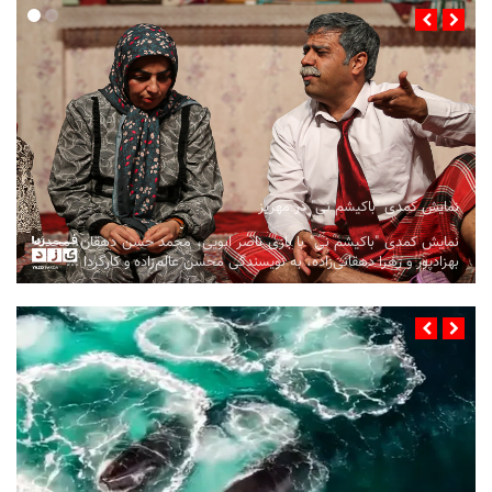
نمایش کمدی "باکیشم نی" در مهریز
نمایش کمدی "باکیشم نی" با بازی ناصر ابویی، محمد حسن دهقان، محدثه
بهزادپور و زهرا دهقانی‌زاده، به نویسندگی محسن عالم‌زاده و کارگردا ...