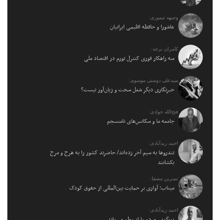
وجیهه تیموری:
عاشورا و حافظه اقلیمی ایرانیان
کامران نرجه:
سه راهکار فوری کنترل تورم در اقتصاد ملی
سیدعلی دوستی موسوی:
خبرنگاری دیگر شغل سخت و زیان‌آور نیست؟
فتح‌الله جوادی:
جامعه ما و سکانس‌های نامنسجم
احمد زیدآبادی:
تندروها به سیم آخر زده‌اند/ حاضرند کشور را به هرج و مرج
بکشانند
نسرین مصفا:
میناب؛ آواری بر حمایت بین‌المللی از حقوق کودک
احمد زیدآبادی:
زورگویی مردم را از وطن می‌راند