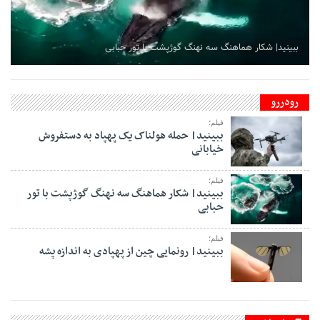
ببینید| شکار هماهنگ سه نهنگ گوژپشت با تور حبابی
رودررو
فیلم؛
ببینید| حمله هولناک یک پهپاد به دستفروش
خیابانی
فیلم؛
ببینید| شکار هماهنگ سه نهنگ گوژپشت با تور
حبابی
فیلم؛
ببینید| رونمایی چین از پهپادی به اندازه پشه