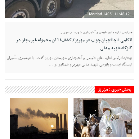
12 Mordad 1405 - 11:48
رئیس اداره منابع طبیعی و آبخیزداری شهرستان مهریز:
ناکامی قاچاقچیان چوب در مهریز/ کشف۲۱ تن محموله غیرمجاز در
گلوگاه شهید مدنی
یزدفردا؛ رئیس اداره منابع طبیعی و آبخیزداری شهرستان مهریز گفت: با هوشیاری مأموران
ایستگاه ایست و بازرسی شهید مدنی مهریز و همکاری ی ...
بخش خبری : مهریز
28 Tir 1405 - 22:16
22 Tir 1405 - 19:52