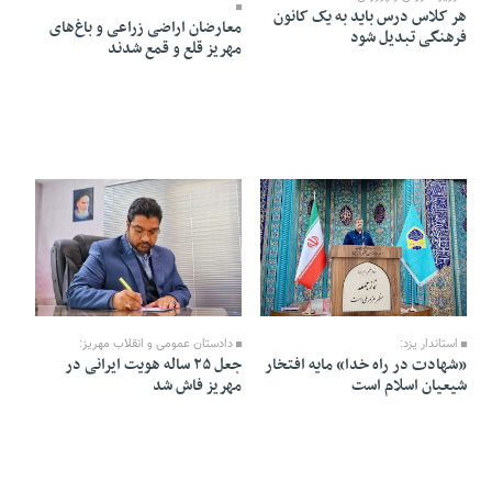
هر کلاس درس باید به یک کانون
معارضان اراضی زراعی و باغ‌های
فرهنگی تبدیل شود
مهریز قلع و قمع شدند
26 Farvardin 1405 - 11:34
04 Ordibehesht 1405 - 21:01
دادستان عمومی و انقلاب مهریز:
استاندار یزد:
جعل ۲۵ ساله هویت ایرانی در
«شهادت در راه خدا» مایه افتخار
مهریز فاش شد
شیعیان اسلام است