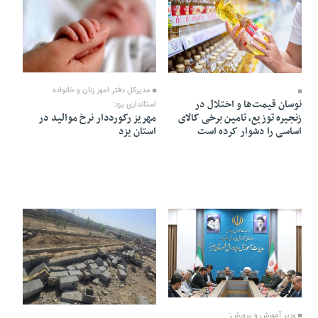
28 Ordibehesht 1405 - 18:58
29 Ordibehesht 1405 - 21:14
مدیرکل دفتر امور زنان و خانواده
نوسان قیمت‌ها و اختلال در
استانداری یزد:
زنجیره توزیع، تامین برخی کالای
مهریز رکورددار نرخ موالید در
اساسی را دشوار کرده است
استان یزد
16 Ordibehesht 1405 - 22:07
15 Ordibehesht 1405 - 21:54
وزیر آموزش و پرورش: