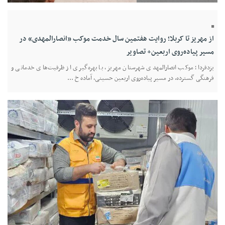
از مهریز تا کربلا؛ روایت هفتمین سال خدمت موکب «انصارالمهدی» در
مسیر پیاده‌روی اربعین+ تصاویر
یزدفردا؛ موکب انصارالمهدی شهرستان مهریز، با بهره‌گیری از ظرفیت‌های خدماتی و
فرهنگی گسترده، در مسیر پیاده‌روی اربعین حسینی، آماده خ ...