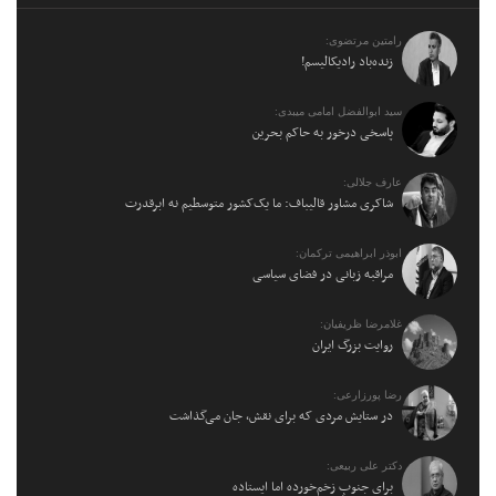
رامتین مرتضوی:
زنده‌باد رادیکالیسم!
سید ابوالفضل امامی میبدی:
پاسخی درخور به حاکم بحرین
عارف جلالی:
شاکری مشاور قالیباف: ما یک‌کشور متوسطیم نه ابرقدرت
ابوذر ابراهیمی ترکمان:
مراقبه زبانی در فضای سیاسی
غلامرضا ظریفیان:
روایت بزرگ ایران
رضا پورزارعی:
در ستایش مردی که برای نقش، جان می‌گذاشت
دکتر علی ربیعی:
برای جنوبِ زخم‌خورده اما ایستاده