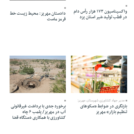
واکسیناسیون ۱۷۳ هزار رأس دام
دادستان مهریز: محیط زیست خط
در قطب تولید شیر استان یزد
قرمز ماست
17 Tir 1405 - 22:03
20 Tir 1405 - 09:03
مدیر جهاد کشاورزی شهرستان مهریز:
بازنگری در ضوابط «سکوهای
برخورد جدی با برداشت غیرقانونی
تنظیم بازار» مهریز
آب در مهریز/ پلمب ۶ چاه
کشاورزی با همکاری دستگاه قضا