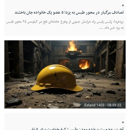
تصادف مرگبار در محور طبس به یزد؛ ۵ عضو یک خانواده جان باختند
یزدفردا: رئیس پلیس راه خراسان جنوبی از وقوع حادثه‌ای تلخ در کیلومتر ۶۵ محور طبس
به یزد خبر داد. ...
22 Esfand 1403 - 18:59
آخرین وضعیت پرونده معدن طبس؛ کیفرخواست برای ۵ نفر