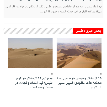
یزدفردا: بیش از سه ماه از حادثه‌ی معدنجوی طبس، یکی از بزرگترین حوادث کارِ ایران،
می‌گذرد. ۵۳ کارگر در این حادثه کشته و حدود ۱۴ کار ...
بخش خبری : طبس
19 Aban 1403 - 17:54
20 Aban 1403 - 16:11
۱۵ گردشگر مفقودی در طبس پیدا
مفقودی ۱۵ گردشگر در کویر
شدند/ علت مفقودی؛ تغییر مسیر
طبس/ تیم امداد و نجات در
در کویر
جست و جو است