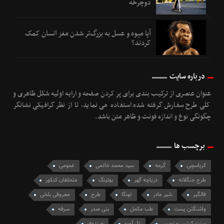
دوچرخه
آیا میوه و عسل به بزرگ‌تر شدن مغز انسان کمک
کردند؟
درباره سایت
عنوان عنصری از ترکیب بندی برای پر کردن صفحه و ارایه اولیه شکل ظاهری و
کلی طرح سفارش گرفته شده استفاده می نماید، تا از نظر گرافیکی نشانگر
چگونگی نوع و اندازه فونت و ظاهر متن باشد.
برچسب ها
کرباسچی
گرمه
سید محمد خاتمی
عمومی
طرح جنگلانه
دریاچه گهر
بوئینگ
متخلفان کنکور
فالگیر
شیر مادر
تونگا
طرح
معروفی بلخی
واشنگتن پست
طب مکمل
بنی صدر
سرفه
سنت کیتس و نویس
تل آویو
صندوق