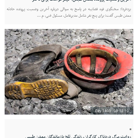
یزدفردا: سخنگوی قوه قضاییه در پاسخ به سوالی درباره آخرین وضعیت پرونده حادثه
معدن طبس گفت: برای پنج نفر شامل مدیرعامل، مسئول فنی، م ...
10 Dey 1403 - 08:52
روایت مرگ دردناک کارگران، زندگی تلخ بازماندگان معدن طبس