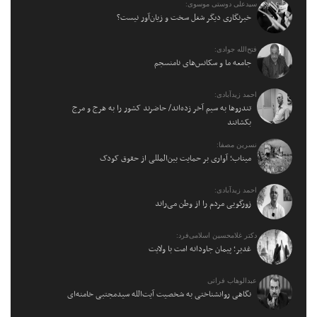
سیدعلی دوستی موسوی:
خبرنگاری دیگر شغل سخت و زیان‌آور نیست؟
فتح‌الله جوادی:
جامعه ما و سکانس‌های نامنسجم
احمد زیدآبادی:
تندروها به سیم آخر زده‌اند/ حاضرند کشور را به هرج و مرج
بکشانند
نسرین مصفا:
میناب؛ آواری بر حمایت بین‌المللی از حقوق کودک
احمد زیدآبادی:
زورگویی مردم را از وطن می‌راند
دکتر غلامحسین اسلامی‌فرد:
غدیر؛ پیمان جاودانه امت با ولایت
عبدالوهاب فراتی
نگاهی روانشناختی به شخصیت آیت‌الله سیدمجتبی خامنه‌ای