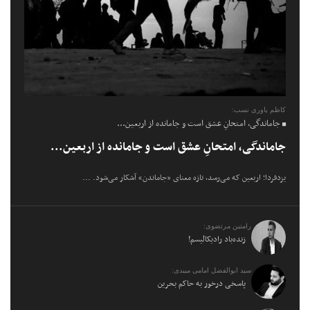
کاظم یاوری نسب:
جاماندگی، امتحانِ عشق است و جامانده از اربعین...
جاماندگی، امتحانِ عشق است و جامانده از اربعین...
یزدفردا؛ اربعین که می‌رسد، تازه معنای «جاماندن» آشکار می‌شود. ...
رامتین مرتضوی:
زنده‌باد رادیکالیسم!
سید ابوالفضل امامی میبدی:
پاسخی درخور به حاکم بحرین