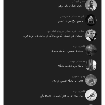
صادق کوشکی:
احترام کامل به رأی مردم
دکتر محمدعلی فیاض‌بخش:
تجمیع روح ملّی در تشییع
یادداشت فرید دهقانی در رثای امام شهید؛
اندیشه رهبر شهید، الگویی ماندگار برای امنیت و عزت ایران
کامران نرجه:
معیشت عمومی، اولویت نخست
محمدعلی مهتدی:
لحظه سرنوشت‌ساز منطقه
وجیهه تیموری:
عاشورا و حافظه اقلیمی ایرانیان
کامران نرجه:
سه راهکار فوری کنترل تورم در اقتصاد ملی