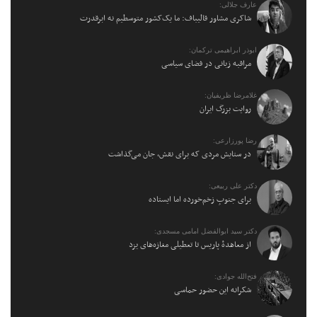
عارف جلالی:
شاکری مشاور قالیباف: ما یک‌کشور متوسطیم نه ابرقدرت
ابوذر ابراهیمی ترکمان:
مراقبه زبانی در فضای سیاسی
غلامرضا ظریفیان:
روایت بزرگ ایران
رضا پورزارعی:
در ستایش مردی که برای نقش، جان می‌گذاشت
دکتر علی ربیعی:
برای جنوبِ زخم‌خورده اما ایستاده
دکتر سید ابوالفضل امامی مسجدی:
از معاهدهٔ پاریس تا تعطیلی مغازه‌های یزد
فتح‌الله جوادی:
شکرانه این حضور حماسی