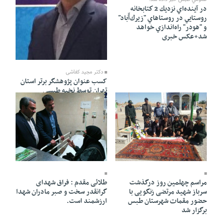
در آينده‌اي نزديك 2 كتابخانه
روستايي در روستاهاي "زيرك‌آّباد"
و "هودر" راه‌اندازي خواهد
شد+عکس خبری
19 Tir 1403 - 10:42
دکتر مجید کفاشی
کسب عنوان پژوهشگر برتر استان
تهران توسط نخبه طبسی
19 Tir 1403 - 10:41
19 Tir 1403 - 10:42
طلائی مقدم : فراق شهدای
مراسم چهلمین روز درگذشت
گرانقدر سخت و صبر مادران شهدا
سرباز شهید مرتضی زنگویی با
ارزشمند است.
حضور مقمات شهرستان طبس
برگزار شد