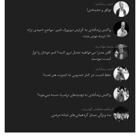
احمد زیدآبادی:
توافق و دشمنانش!
واکنش زیدآبادی به گزارش نیویورک تایمز: مواضع احمدی نژاد
۱۸۰ درجه عوض شده
محمد مهاجری:
آقای مدیر! می‌خواهید تعدیل نیرو کنید؟ اسم خودتان را اول
لیست بنویسید
احمد زیدآبادی:
حفظ امنیت در کنار دسترسی به اینترنت هنر است!
واکنش زیدآبادی به تهدیدهای ترامپ/ خسته نمی‌شود؟
ابراهیم معظمی گودرزی:
سه ویژگی ممتاز گردهمایی‌های شبانه مردمی