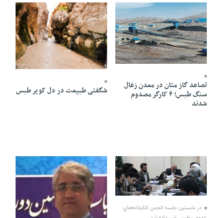
08 Shahrivar 1403 - 19:33
06 Shahrivar 1403 - 06:36
تصاعد گاز متان در معدن زغال
شگفتی طبیعت در دل کویر طبس
سنگ طبس؛ ۴ کارگر مصدوم
شدند
19 Tir 1403 - 10:45
در نخستين جلسه انجمن كتابخانه‌هاي
عمومي طبس خبر داده شد: