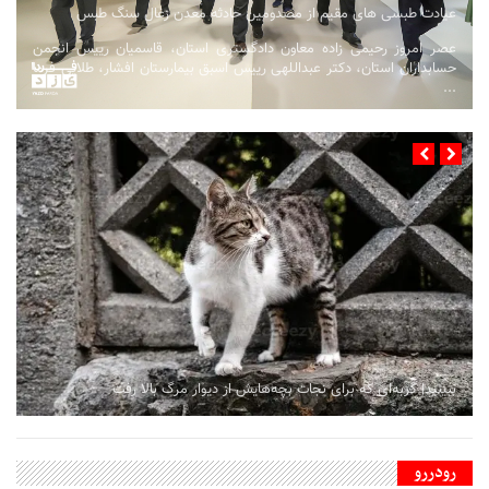
عیادت طبسی های مقیم از مصدومین حادثه معدن زغال سنگ طبس
عصر امروز رحیمی زاده معاون دادگستری استان، قاسمیان رییس انجمن
حسابداران استان، دکتر عبداللهی رییس اسبق بیمارستان افشار، طلایی فرما
...
ببینید| گربه‌ای که برای نجات بچه‌هایش از دیوار مرگ بالا رفت
رودررو