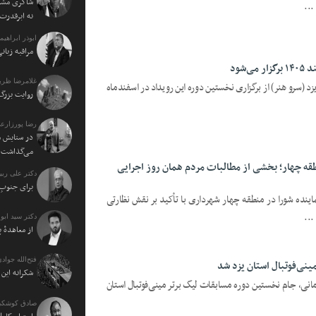
شاکری مشاو
نه ابرقدرت
ابوذر ابراهی
مراقبه زبا
شود
غلامرضا ظریف
یزد (سرو هنر) از برگزاری نخستین دوره این رویداد در اسفندماه
روایت بزرگ 
رضا پورزارع
در ستایش م
می‌گذاشت
طقه چهار؛ بخشی از مطالبات مردم همان روز اجرایی
دکتر علی ربی
برای جنوبِ 
اینده شورا در منطقه چهار شهرداری با تأکید بر نقش نظارتی
...
دکتر سید اب
از معاهدهٔ 
فتح‌الله جوادی
نی‌فوتبال استان یزد شد
شکرانه ای
انی، جام نخستین دوره مسابقات لیگ برتر مینی‌فوتبال استان
صادق کوشکی