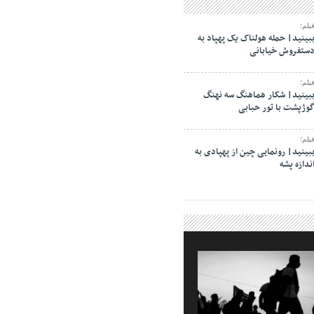
یلم؛
بینید| حمله هولناک یک پهپاد به
ستفروش خیابانی
یلم؛
بینید| شکار هماهنگ سه نهنگ
وژپشت با تور حبابی
یلم؛
بینید| رونمایی چین از پهپادی به
ندازه پشه