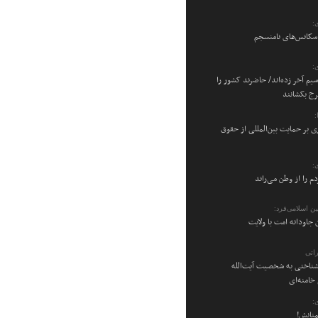
:
 سکانس‌های نامنسجم
:
سیم آخر زده‌اند/ حاضرند کشور را
رج بکشانند
ی بر حمایت بین‌المللی از حقوق
:
م را از وطن می‌راند
ن اسلامی‌فرد:
 جاودانه امت با ولایت
اتی
شناختی به شخصیت آیت‌الله
امنه‌ای
:
منانش!