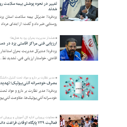
شدند
یزدفردا؛ مدیرکل بیمه سلامت استان یزد
12 Mordad 1405 -
روستایی خبر داد و گفت: از ابتدای مرداد م
18:33
هشدار مدیریت بحران یزد به هتل‌ها؛
ارزیابی فنی مراکز اقامتی یزد در دس
یزدفردا؛ مدیرکل مدیریت بحران استانداری
اقامتی، خواستار ارزیابی فنی، تشدید نظ ..
12 Mordad 1405 -
18:30
مدیر نظارت بر دارو و مواد تحت کنترل دانشگا
مصرف خودسرانه آنتی‌بیوتیک؛ تهدید
یزدفردا؛ مدیر نظارت بر دارو و مواد ت
خودسرانه آنتی‌بیوتیک‌ها، مقاومت آنتی‌بیو 
12 Mordad 1405 -
18:27
معاونت پرورشی اداره کل آموزش و پرورش است
فعالیت ۷۲۹ پایگاه اوقات فراغت دانش‌آموزی با رویکرد مهارت محور در یزد