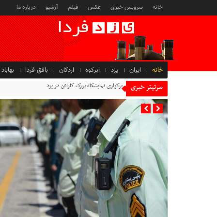
خانه
سرویس خبری
عکس
فیلم
آرشیو
درباره ما
خانه
ایران
یزد
ابرکوه
اردکان
بافق فردا
بهاباد
برگزاری نمایشگاه بزرگ کارافن در یزد
سرتیتر خبری