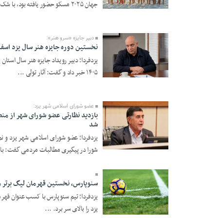
جهان ۲۰۲۵ مسکو حضور یافته بود، با شک ...
13 Mordad 1405 -
11:18
دبیر جایزه «سرو هنر»:
نخستین دوره جایزه هنر سال یزد اسفند ۱۴۰۵ برگزار می‌
یزدفردا؛ دبیر رویداد جایزه هنر سال استان 
۱۴۰۵ خبر داد و گفت: آثار تولی ...
12 Mordad 1405 -
21:57
عضو شورای اسلامی شهر یزد:
بازدید نظارتی عضو شورای شهر از من
شد
یزدفردا؛ عضو شورای اسلامی شهر یزد و نم
12 Mordad 1405 -
شورا در پیگیری مطالبات مردمی گفت: با 
18:54
سنوپارس، نخستین قهرمان لیگ برتر می
یزدفردا؛ تیم سنوپارس با کسب عنوان قهرم
یزد را بالای سر برد. ...
12 Mordad 1405 -