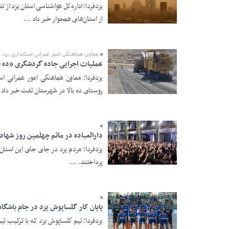
یزدفردا؛ اداره‌کل هواشناسی استان یزد از تد
از استان‌های همجوار خبر داد ...
13 Mordad 1405 -
14:28
معاون هماهنگی امور عمرانی استانداری یزد:
عملیات اجرایی جاده گردشگری «ده با
یزدفردا؛ معاون هماهنگی امور عمرانی اس
روستای ده بالا در شهرستان تفت خبر داد و
13 Mordad 1405 -
11:31
دارالعباده در ماتم چهلمین روز شها
یزدفردا؛ مردم یزد در جای جای این استان
13 Mordad 1405 -
پرداختند. ...
11:21
پایان کار گلساپوش یزد در جام باشگا
یزدفردا؛ تیم گلساپوش یزد که با ترکیب ت