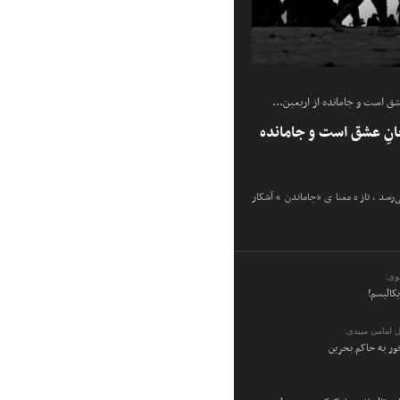
شق است و جامانده از اربعین...
انِ عشق است و جامانده
ی‌رسد، تازه معنای «جاماندن» آشکار
وی:
یکالیسم!
 امامی میبدی:
ر به حاکم بحرین