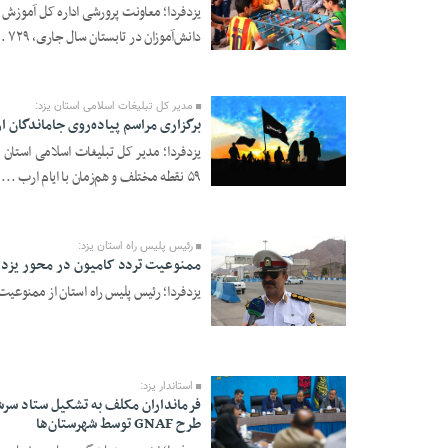
یزدفردا؛ معاونت پرورشی اداره کل آموزش 
دانش‌آموزان در تابستان سال جاری، ۷۲۹ ...
12 Mordad 1405 -
18:24
مدیر کل تبلیغات اسلامی استان یزد:
برگزاری مراسم پیاده‌روی جاماندگان اربعین در ۵۹ نق
یزدفردا؛ مدیر کل تبلیغات اسلامی استان 
۵۹ نقطه مختلف و هم‌زمان با ایام ارب ...
12 Mordad 1405 -
18:21
رئیس پلیس راه استان یزد:
ممنوعیت تردد کامیون در محور یزد -
یزدفردا؛ رئیس پلیس راه استان از ممنوعیت 
12 Mordad 1405 -
11:43
استاندار یزد:
فرمانداران مکلف به تشکیل ستاد سرش
طرح GNAF توسط شهرستان‌ها