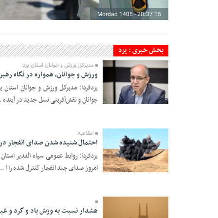
15 Mordad 1405 - 20:37
14 Mordad 1405 - 21:58
بخش خبری : یزد
مدیرکل ورزش و جوانان استان یزد:
ورزش و جوانان، همواره در نگاه رهب
یزدفردا؛ مدیرکل ورزش و جوانان استان یز
جوانان و نقش‌آفرینی نسل جدید در آینده .
14 Mordad 1405 -
20:35
اطلاعیه:
احتمال شنیده شدن صدای انفجار در 
یزدفردا؛ روابط عمومی سپاه الغدیر استان
امروز صدای چند انفجار کنترل‌ شده را ا ...
14 Mordad 1405 -
11:28
هشدار نسبت به وزش باد و گرد و غبار