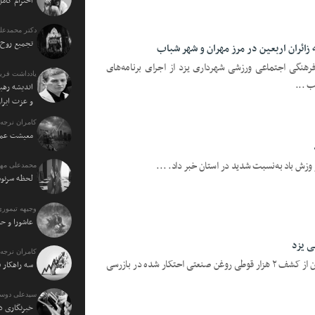
احترام کامل
دکتر محمدعل
تجمیع روح 
زائران اربعین در مرز مهران و شهر شباب
فرهنگی اجتماعی ورزشی شهرداری یزد از اجرای برنامه‌های
یادداشت فرید
ب ...
اندیشه رهبر
و عزت ایرا
کامران نرجه:
معیشت عمو
 وزش باد به‌نسبت شدید در استان خبر داد. ...
محمدعلی مهت
لحظه سرنو
وجیهه تیموری
عاشورا و حا
ی یزد
کامران نرجه:
یزدفردا؛ رئیس پلیس امنیت اقتصادی استان از کشف ۲ هزار قوطی روغن صنعتی احتکار شده در بازرسی
سه راهکار 
سیدعلی دوس
خبرنگاری د