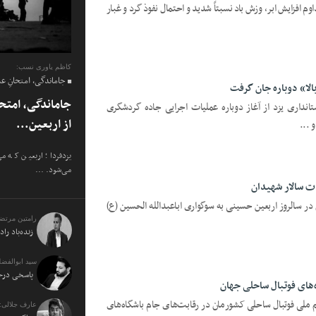
اوم افزایش ابر، وزش باد نسبتاً شدید و احتمال نفوذ گرد و غبار
کاظم یاوری نسب:
جاماندگی، امتحانِ ع
لا‌» دوباره جان گرفت
جاماندگی، امتح
تانداری یزد از آغاز دوباره عملیات اجرایی جاده گردشگری
از اربعین...
 ...
یزدفردا؛ اربعین که م
می‌شود. ...
دت سالار شهیدان
 در سالروز اربعین حسینی به سوگواری اباعبدالله الحسین (ع)
رامتین مرتض
زنده‌باد راد
سید ابوالفضل
پاسخی درخو
ه‌های فوتبال ساحلی جهان
یم ملی فوتبال ساحلی کشورمان در رقابت‌های جام باشگاه‌های
عارف جلالی: