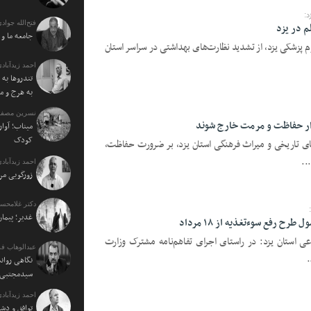
د:
فتح‌الله جوادی
جامعه ما و
وم پزشکی یزد، از تشدید نظارت‌های بهداشتی در سراسر استان
احمد زیدآبادی
تندروها به 
به هرج و م
نسرین مصفا:
مدار حفاظت و مرمت خارج شوند
میناب؛ آوار
کودک
 بنای تاریخی و میراث فرهنگی استان یزد، بر ضرورت حفاظت،
..
احمد زیدآبادی
زورگویی مرد
دکتر غلامحسی
غدیر؛ پیمان
 رفع سوءتغذیه از ۱۸ مرداد
ماعی استان یزد: در راستای اجرای تفاهم‌نامه مشترک وزارت
عبدالوهاب فر
.
نگاهی روان
سیدمجتبی خ
احمد زیدآبادی
توافق و دش