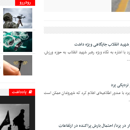
رودررو
ف
ب
د
ف
ب
ر شهید انقلاب جایگاهی ویژه داشت
گ
د با اشاره به نگاه ویژه رهبر شهید انقلاب به حوزه ورزش،
..
ف
ب
ا
نزدیکی یزد
یادداشت
 یزد با صدور اطلاعیه‌ای اعلام کرد که شهروندان ممکن است
 در یزد/ احتمال بارش پراکنده در ارتفاعات