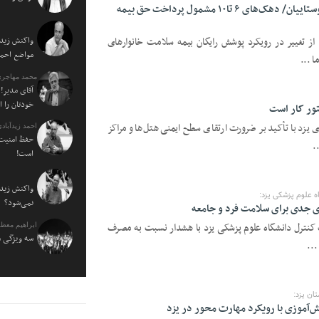
تغییر در نحوه پوشش بیمه سلامت روستاییان/ دهک‌های ۶ تا۱۰ مشمول پرداخت حق بیمه
 از تغییر در رویکرد پوشش رایگان بیمه سلامت خانوارهای
واکنش زیدآ
مواضع احمدی نژاد ۰
ا ...
محمد مهاجری
آقای مدیر! 
خودتان را 
تور کار است
 یزد با تأکید بر ضرورت ارتقای سطح ایمنی هتل‌ها و مراکز
احمد زیدآبادی
حفظ امنیت 
.
است!
واکنش زیدآ
ه علوم پزشکی یزد:
نمی‌شود؟
ی جدی برای سلامت فرد و جامعه
حت کنترل دانشگاه علوم پزشکی یزد با هشدار نسبت به مصرف
ابراهیم معظ
سه ویژگی م
...
ان یزد: