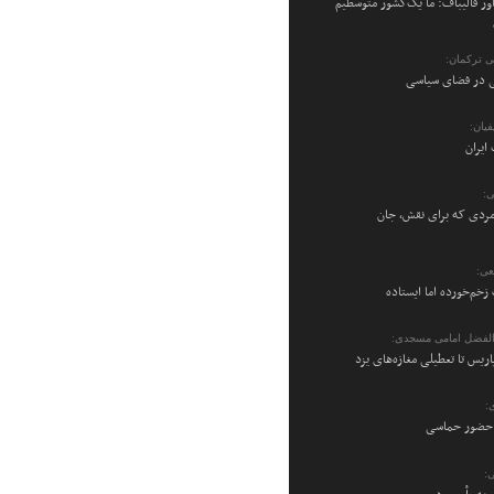
ر قالیباف: ما یک‌کشور متوسطیم
می ترکمان:
نی در فضای سیاسی
یان:
ایران
ی:
ردی که برای نقش، جان
عی:
زخم‌خورده اما ایستاده
والفضل امامی مسجدی:
پاریس تا تعطیلی مغازه‌های یزد
:
ن حضور حماسی
: