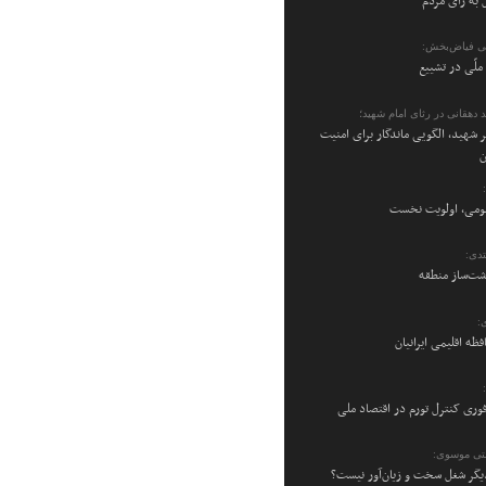
 به رأی مردم
ی فیاض‌بخش:
ملّی در تشییع
 دهقانی در رثای امام شهید؛
 شهید، الگویی ماندگار برای امنیت
ن
می، اولویت نخست
دی:
شت‌ساز منطقه
:
فظه اقلیمی ایرانیان
فوری کنترل تورم در اقتصاد ملی
تی موسوی:
یگر شغل سخت و زیان‌آور نیست؟