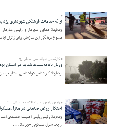
18:50
ارائه خدمات فرهنگی شهرداری یزد به 
یزدفردا؛ معاون شهردار و رئیس سازمان 
12 Mordad 1405 -
متنوع فرهنگی این سازمان برای زائران اباع
18:48
کارشناس هواشناسی استان یزد:
وزش باد به‌نسبت شدید در استان یزد
یزدفردا؛ کارشناس هواشناسی استان یزد، از
12 Mordad 1405 -
18:47
رئیس پلیس امنیت اقتصادی استان یزد:
احتکار روغن صنعتی در منزل مسکون
12 Mordad 1405 -
از یک منزل مسکونی خبر داد. ...
18:45