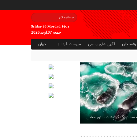
Friday 16 Mordad 1405
جمعه 07,اوت,2026
رفسنجان
آگهی های رسمی
مروست فردا
.
جهان
ز پهپادی به اندازه پشه
 سه نهنگ گوژپشت با تور حبابی