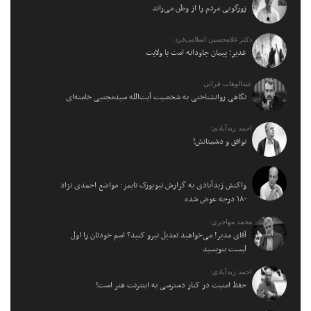
زورگویی مردم را از وطن می‌راند
دکتر غلامحسین اسلامی‌فرد:
غدیر؛ پیمان جاودانه امت با ولایت
عبدالوهاب فراتی
نگاهی روانشناختی به شخصیت آیت‌الله سیدمجتبی خامنه‌ای
احمد زیدآبادی:
توافق و دشمنانش!
واکنش زیدآبادی به گزارش نیویورک تایمز: مواضع احمدی نژاد
۱۸۰ درجه عوض شده
محمد مهاجری:
آقای مدیر! می‌خواهید تعدیل نیرو کنید؟ اسم خودتان را اول
لیست بنویسید
احمد زیدآبادی:
حفظ امنیت در کنار دسترسی به اینترنت هنر است!