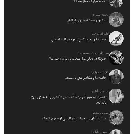
لحظه سرنوشت‌ساز منطقه
وجیهه تیموری:
عاشورا و حافظه اقلیمی ایرانیان
کامران نرجه:
سه راهکار فوری کنترل تورم در اقتصاد ملی
سیدعلی دوستی موسوی:
خبرنگاری دیگر شغل سخت و زیان‌آور نیست؟
فتح‌الله جوادی:
جامعه ما و سکانس‌های نامنسجم
احمد زیدآبادی:
تندروها به سیم آخر زده‌اند/ حاضرند کشور را به هرج و مرج
بکشانند
نسرین مصفا:
میناب؛ آواری بر حمایت بین‌المللی از حقوق کودک
احمد زیدآبادی: