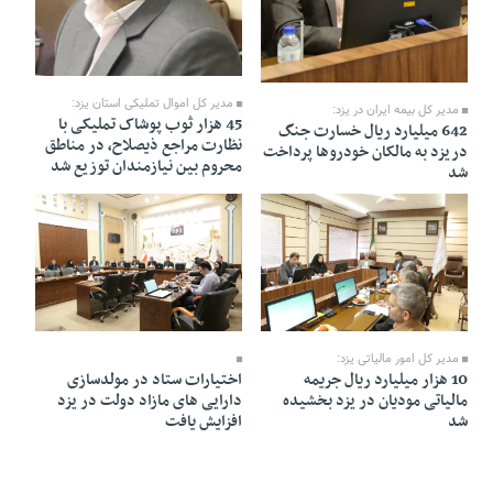
06 Mordad 1405 - 11:00
06 Mordad 1405 - 11:02
مدیر کل اموال تملیکی استان یزد:
مدیر کل بیمه ایران در یزد:
45 هزار ثوب پوشاک تملیکی با
642 میلیارد ریال خسارت جنگ
نظارت مراجع ذیصلاح، در مناطق
دریزد به مالکان خودروها پرداخت
محروم بین نیازمندان توزیع شد
شد
06 Mordad 1405 - 10:55
06 Mordad 1405 - 10:58
مدیر کل امور مالیاتی یزد:
10 هزار میلیارد ریال جریمه
اختیارات ستاد در مولدسازی
مالیاتی مودیان در یزد بخشیده
دارایی های مازاد دولت در یزد
شد
افزایش یافت