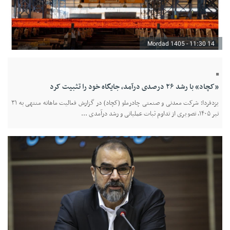
14 Mordad 1405 - 11:30
«کچاد» با رشد ۲۶ درصدی درآمد، جایگاه خود را تثبیت کرد
یزدفردا؛ شرکت معدنی و صنعتی چادرملو (کچاد) در گزارش فعالیت ماهانه منتهی به ۳۱
تیر ۱۴۰۵، تصویری از تداوم ثبات عملیاتی و رشد درآمدی ...