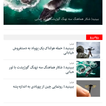
ببینید| شکار هماهنگ سه نهنگ گوژپشت با تور حبابی
رودررو
فیلم؛
ببینید| حمله هولناک یک پهپاد به دستفروش
خیابانی
فیلم؛
ببینید| شکار هماهنگ سه نهنگ گوژپشت با تور
حبابی
فیلم؛
ببینید| رونمایی چین از پهپادی به اندازه پشه