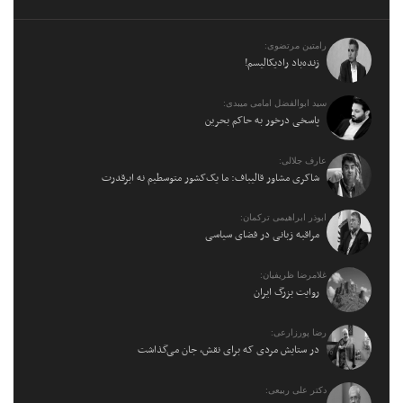
رامتین مرتضوی:
زنده‌باد رادیکالیسم!
سید ابوالفضل امامی میبدی:
پاسخی درخور به حاکم بحرین
عارف جلالی:
شاکری مشاور قالیباف: ما یک‌کشور متوسطیم نه ابرقدرت
ابوذر ابراهیمی ترکمان:
مراقبه زبانی در فضای سیاسی
غلامرضا ظریفیان:
روایت بزرگ ایران
رضا پورزارعی:
در ستایش مردی که برای نقش، جان می‌گذاشت
دکتر علی ربیعی: