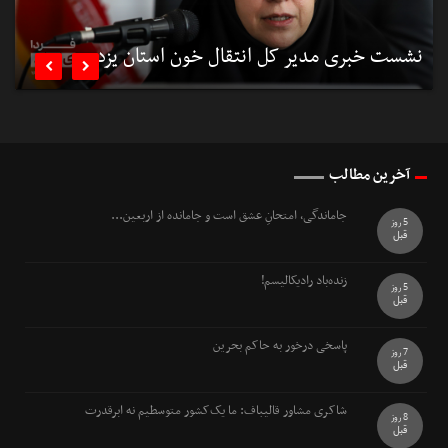
نشست خبری مدیر کل انتقال خون استان یزد
ب


آخرین مطالب
جاماندگی، امتحانِ عشق است و جامانده از اربعین...
5 روز
قبل
زنده‌باد رادیکالیسم!
5 روز
قبل
پاسخی درخور به حاکم بحرین
7 روز
قبل
شاکری مشاور قالیباف: ما یک‌کشور متوسطیم نه ابرقدرت
8 روز
قبل