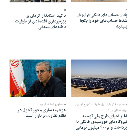
پایان حساب‌های بانکی فراموش
تاکید استاندار کرمان بر
شده؛ حساب‌های خود را یکجا
بهره‌برداری اقتصادی از ظرفیت
ببینید
باطله‌های معدنی
10 Mordad 1405 - 22:02
10 Mordad 1405 - 22:09
معاون استاندار یزد:
مدیر دفتر بازار برق شرکت توزیع نیروی
هوشمندسازی محور تحول در
برق استان یزد:
نظام نظارت بر بازار است
آغاز اجرای طرح ملی توسعه
نیروگاه‌های خورشیدی خانگی با
پرداخت وام ۴۰۰ میلیون تومانی