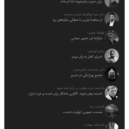
برای جنوبِ زخم‌خورده اما ایستاده
دکتر سید ابوالفضل امامی مسجدی:
از معاهدهٔ پاریس تا تعطیلی مغازه‌های یزد
فتح‌الله جوادی:
شکرانه این حضور حماسی
صادق کوشکی:
احترام کامل به رأی مردم
دکتر محمدعلی فیاض‌بخش:
تجمیع روح ملّی در تشییع
یادداشت فرید دهقانی در رثای امام شهید؛
اندیشه رهبر شهید، الگویی ماندگار برای امنیت و عزت ایران
کامران نرجه:
معیشت عمومی، اولویت نخست
محمدعلی مهتدی: