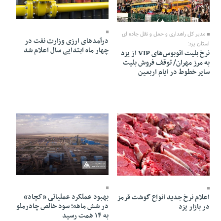
04 Mordad 1405 - 22:07
04 Mordad 1405 - 22:27
مدیر کل راهداری و حمل و نقل جاده ای
درآمدهای ارزی وزارت نفت در
استان یزد:
چهار ماه ابتدایی سال اعلام شد
نرخ بلیت اتوبوس‌های VIP از یزد
به مرز مهران/ توقف فروش بلیت
سایر خطوط در ایام اربعین
01 Mordad 1405 - 16:25
03 Mordad 1405 - 22:13
بهبود عملکرد عملیاتی «کچاد»
اعلام نرخ جدید انواع گوشت قرمز
در شش ماهه؛ سود خالص چادرملو
در بازار یزد
به ۱۴ همت رسید