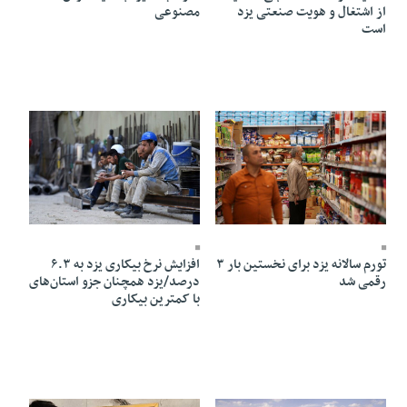
مصنوعی
از اشتغال و هویت صنعتی یزد
است
08 Mordad 1405 - 05:26
08 Mordad 1405 - 05:18
تورم سالانه یزد برای نخستین بار ۳
افزایش نرخ بیکاری یزد به ۶.۳
رقمی شد
درصد/یزد همچنان جزو استان‌های
با کمترین بیکاری