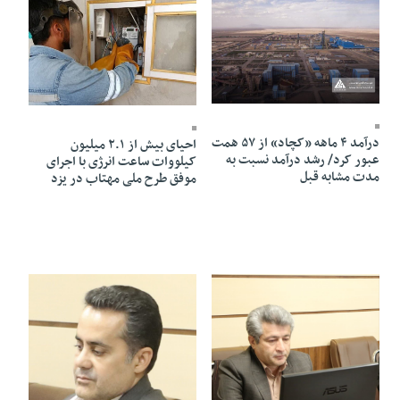
07 Mordad 1405 - 11:58
06 Mordad 1405 - 20:11
درآمد ۴ ماهه «کچاد» از ۵۷ همت
احیای بیش از ۲.۱ میلیون
عبور کرد/ رشد درآمد نسبت به
کیلووات ساعت انرژی با اجرای
مدت مشابه قبل
موفق طرح ملی مهتاب در یزد