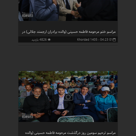
مراسم ختم مرحومه فاطمه حسینی (والده برادران ارجمند جلالی) در
01 Khordad 1405 - 04:23
4826 بازدید
مسجد سیدالشهدا
مراسم ترحیم سومین روز درگذشت مرحومه فاطمه حسینی (والده