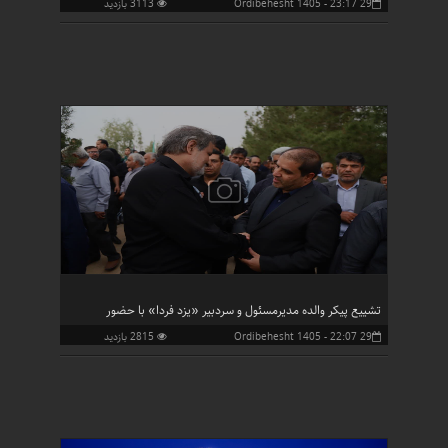
29 Ordibehesht 1405 - 23:17
3113 بازدید
تشییع پیکر والده مدیرمسئول و سردبیر «یزد فردا» با حضور
29 Ordibehesht 1405 - 22:07
2815 بازدید
اسماعیل دهستانی، معاون سیاسی، امنیتی و اجتماعی استاندار یزد