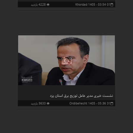
01 Khordad 1405 - 03:54
4228 بازدید
برادران ارجمند جلالی) در خلدبرین
نشست خبری مدیر عامل توزیع برق استان یزد
31 Ordibehesht 1405 - 05:36
3633 بازدید