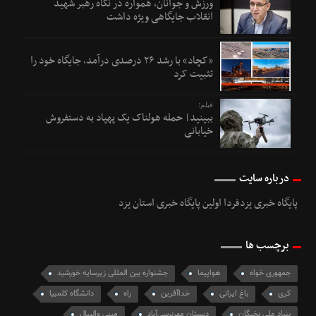
ورزش و جوانان، همواره در نگاه رهبر شهید
انقلاب جایگاهی ویژه داشت
«کچاد» با رشد ۲۶ درصدی درآمد، جایگاه خود را
تثبیت کرد
فیلم؛
ببینید| حمله هولناک یک پهپاد به دستفروش
خیابانی
درباره سایت
پایگاه خبری یزدفردا اولین پایگاه خبری استان یزد
برچسب ها
جمهوری خواه
هواپیما
جشنواره بین المللی زیرسایه خورشید
کری
باغ ایرانی
خداآفرین
راه
دانشگاه کلمبیا
بنیاد ملی نخبگان
دبستان مهرنرسی‌آباد
مینی والیبال