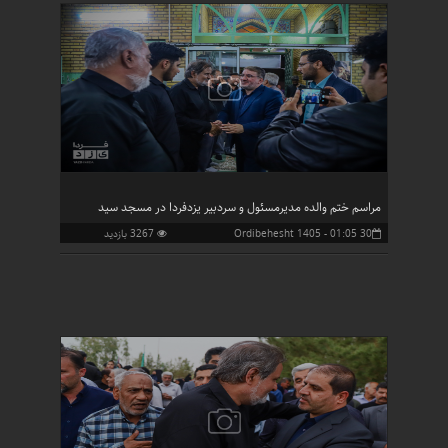
مراسم ختم والده مدیرمسئول و سردبیر یزدفردا در مسجد سید
30 Ordibehesht 1405 - 01:05
3267 بازدید
الشهدا