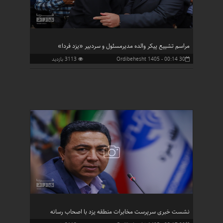
مراسم تشییع پیکر والده مدیرمسئول و سردبیر «یزد فردا»
30 Ordibehesht 1405 - 00:14
3113 بازدید
نشست خبری سرپرست مخابرات منطقه یزد با اصحاب رسانه