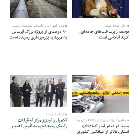
07 Dey 1404 - 19:42
08 Dey 1404 - 18:42
مدیر امور آب و فاضلاب شهرستان میبد:
امام جمعه میبد:
۹۰ درصدی از پروژه بزرگ آبرسانی
توسعه زیرساخت‌های جاده‌ای،
به میبد به بهره‌برداری رسیده است
کلید آبادانی است
01 Dey 1404 - 14:22
04 Dey 1404 - 11:31
فرماندار میبد:
تکمیل و تجهیز مرکز تحقیقات
معاون آموزشی اورژانس ۱۱۵ استان یزد:
ژنتیک میبد نیازمند تأمین اعتبار
میبد در صدر آمار تصادفات
استان، بالاتر از میانگین کشوری