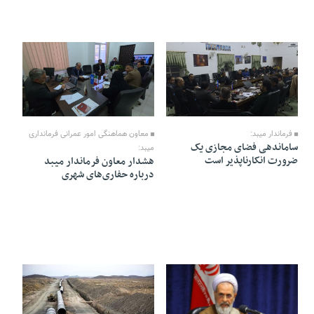
09 Dey 1404 - 20:28
15 Dey 1404 - 12:26
فرماندار میبد:
معاون هماهنگی امور عمرانی فرمانداری
ساماندهی فضای مجازی یک
میبد:
ضرورت انکارناپذیر است
هشدار معاون فرماندار میبد
درباره حفاری‌های شهری