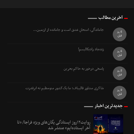
آخرین مطالب
جاماندگی، امتحانِ عشق است و جامانده از اربعین...
6 روز
قبل
زنده‌باد رادیکالیسم!
6 روز
قبل
پاسخی درخور به حاکم بحرین
8 روز
قبل
شاکری مشاور قالیباف: ما یک‌کشور متوسطیم نه ابرقدرت
9 روز
قبل
جدیدترین اخبار
روایت۱۲روز ایستادگی یگان‌های ویژه فراجا/ «تا
آخر ایستاده‌ایم» منتشر شد