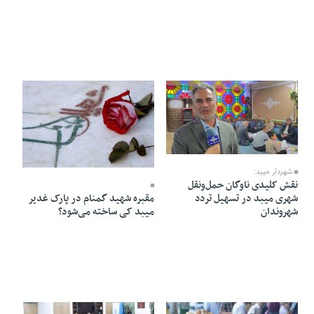
01 Dey 1404 - 14:09
30 Azar 1404 - 19:26
شهردار میبد:
نقش کلیدی ناوگان حمل‌ونقل
مقبره شهید گمنام در پارک غدیر
شهری میبد در تسهیل تردد
میبد کی ساخته می‌شود؟
شهروندان