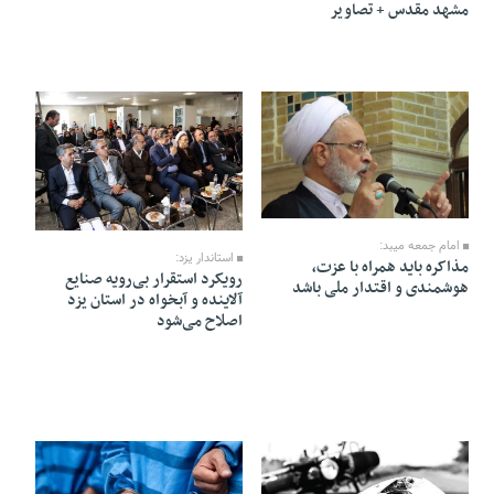
مشهد مقدس + تصاویر
15 Khordad 1405 - 17:38
13 Khordad 1405 - 17:12
امام جمعه میبد:
استاندار یزد:
مذاکره باید همراه با عزت،
رویکرد استقرار بی‌رویه صنایع
هوشمندی و اقتدار ملی باشد
آلاینده و آبخواه در استان یزد
اصلاح می‌شود