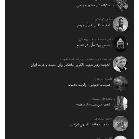
شکرانه این حضور حماسی
صادق کوشکی:
احترام کامل به رأی مردم
دکتر محمدعلی فیاض‌بخش:
تجمیع روح ملّی در تشییع
یادداشت فرید دهقانی در رثای امام شهید؛
اندیشه رهبر شهید، الگویی ماندگار برای امنیت و عزت ایران
کامران نرجه:
معیشت عمومی، اولویت نخست
محمدعلی مهتدی:
لحظه سرنوشت‌ساز منطقه
وجیهه تیموری:
عاشورا و حافظه اقلیمی ایرانیان
کامران نرجه: