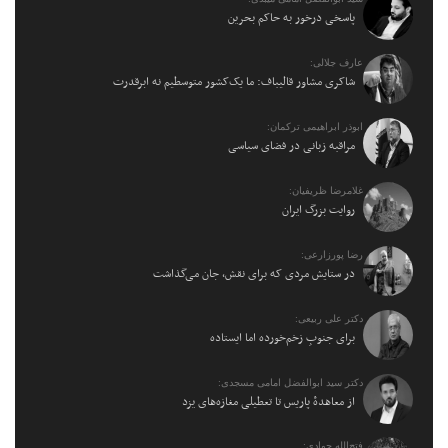
پاسخی درخور به حاکم بحرین
عارف جلالی:
شاکری مشاور قالیباف: ما یک‌کشور متوسطیم نه ابرقدرت
ابوذر ابراهیمی ترکمان:
مراقبه زبانی در فضای سیاسی
غلامرضا ظریفیان:
روایت بزرگ ایران
رضا پورزارعی:
در ستایش مردی که برای نقش، جان می‌گذاشت
دکتر علی ربیعی:
برای جنوبِ زخم‌خورده اما ایستاده
دکتر سید ابوالفضل امامی مسجدی:
از معاهدهٔ پاریس تا تعطیلی مغازه‌های یزد
فتح‌الله جوادی: