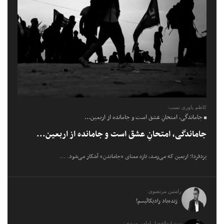
کاظم یاوری نسب:
جاماندگی، امتحانِ عشق است و جامانده از اربعین...
جاماندگی، امتحانِ عشق است و جامانده از اربعین...
یزدفردا؛ اربعین که می‌رسد، تازه معنای «جاماندن» آشکار می‌شود. ...
رامتین مرتضوی:
زنده‌باد رادیکالیسم!
سید ابوالفضل امامی میبدی: