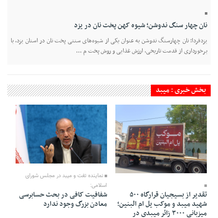
نان چهار سنگ ندوشن؛ شیوه‌ کهن پخت نان در یزد
یزدفردا؛ نان چهارسنگ ندوشن به عنوان یکی از شیوه‌های سنتی پخت نان در استان یزد، با
برخورداری از قدمت تاریخی، ارزش غذایی و روش پخت م ...
بخش خبری : میبد
17 Khordad 1405 - 21:35
16 Tir 1405 - 13:52
نماینده تفت و میبد در مجلس شورای
اسلامی:
شفافیت کافی در بحث حسابرسی
تقدیر از بسیجیان قرارگاه ۵۰۰
معادن بزرگ وجود ندارد
شهید میبد و موکب یل ام البنین؛
میزبانی ۳۰۰۰ زائر میبدی در