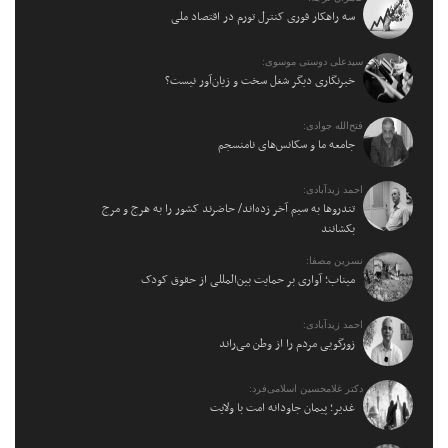
سه راهکار فوری کنترل تورم در اقتصاد ملی
سیدعلی دوستی موسوی:
خبرنگاری دیگر شغل سخت و زیان‌آور نیست؟
فتح‌الله جوادی:
جامعه ما و سکانس‌های نامنسجم
احمد زیدآبادی:
تندروها به سیم آخر زده‌اند/ حاضرند کشور را به هرج و مرج
بکشانند
نسرین مصفا:
میناب؛ آواری بر حمایت بین‌المللی از حقوق کودک
احمد زیدآبادی:
زورگویی مردم را از وطن می‌راند
دکتر غلامحسین اسلامی‌فرد:
غدیر؛ پیمان جاودانه امت با ولایت