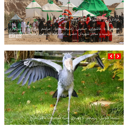
عزاداری روز عاشورا در بیده میبد
همزمان با عاشورای حسینی (علیه‌السلام)، مراسم عزاداری و سوگواری
شهادت سید و سالار شهیدان حضرت اباعبدالله الحسین (علیه‌السلام) و اصح
...
ببینید| شوبیل؛ پرنده‌ای با چهره‌ای شبیه موجودات ماقبل تاریخ