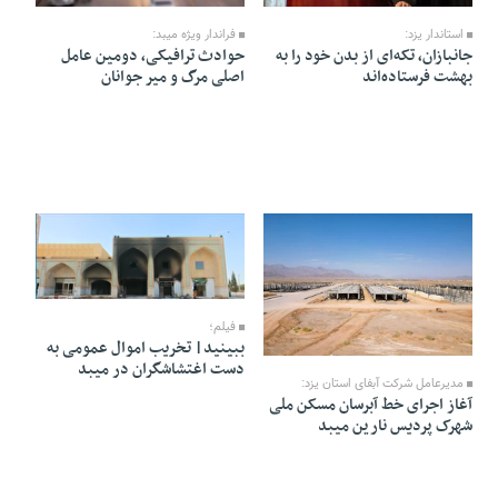
استاندار یزد:
فراندار ویژه میبد:
جانبازان، تکه‌ای از بدن خود را به
حوادث ترافیکی، دومین عامل
بهشت فرستاده‌اند
اصلی مرگ و میر جوانان
21 Dey 1404 - 13:59
فیلم؛
29 Dey 1404 - 12:50
ببینید| تخریب اموال عمومی به
دست اغتشاشگران در میبد
مدیرعامل شرکت آبفای استان یزد:
آغاز اجرای خط آبرسان مسکن ملی
شهرک پردیس نارین میبد