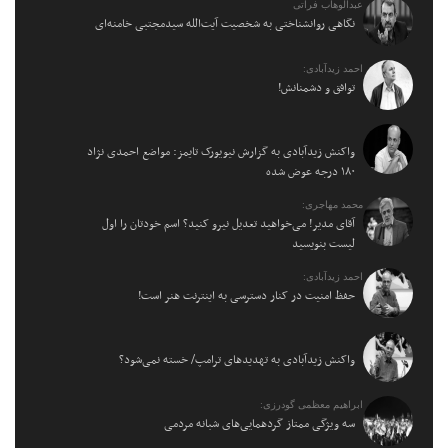
عبدالوهاب فراتی
نگاهی روانشناختی به شخصیت آیت‌الله سیدمجتبی خامنه‌ای
احمد زیدآبادی:
توافق و دشمنانش!
واکنش زیدآبادی به گزارش نیویورک تایمز: مواضع احمدی نژاد
۱۸۰ درجه عوض شده
محمد مهاجری:
آقای مدیر! می‌خواهید تعدیل نیرو کنید؟ اسم خودتان را اول
لیست بنویسید
احمد زیدآبادی:
حفظ امنیت در کنار دسترسی به اینترنت هنر است!
واکنش زیدآبادی به تهدیدهای ترامپ/ خسته نمی‌شود؟
ابراهیم معظمی گودرزی:
سه ویژگی ممتاز گردهمایی‌های شبانه مردمی