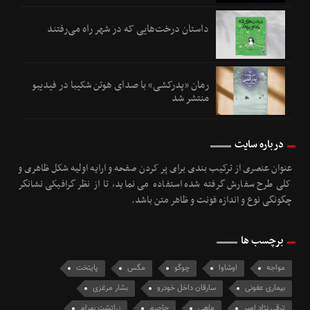
داستان درخت‌هایی که در شهر راه می‌رفتند
رمان «پدرکشی» با صدای هوتن شکیبا در فیدیبو
منتشر شد
درباره سایت
عنوان عنصری از ترکیب بندی برای پر کردن صفحه و ارایه اولیه شکل ظاهری و
کلی طرح سفارش گرفته شده استفاده می نماید، تا از نظر گرافیکی نشانگر
چگونگی نوع و اندازه فونت و ظاهر متن باشد.
برچسب ها
مواجه
اوشاوا
چوگو
مگس
پایتخت
بیماری عفونی
سارقان داخل خودرو
بشار مرغزی
ترقی نژاد امیر
ماهی
جاجرم
زراتشت بهرام