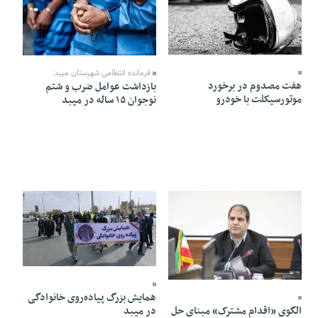
12 Ordibehesht 1405 - 13:21
01 Ordibehesht 1405 - 15:46
فرمانده انتظامی شهرستان میبد:
هفت مصدوم در برخورد
بازداشت عوامل ضرب و شتم
موتورسیکلت با خودرو
نوجوان ۱۵ ساله در میبد
15 Bahman 1404 - 19:02
20 Bahman 1404 - 20:22
همایش بزرگ پیاده‌روی خانوادگی
در میبد
الگوی «اقدام مشترک» مبنای حل