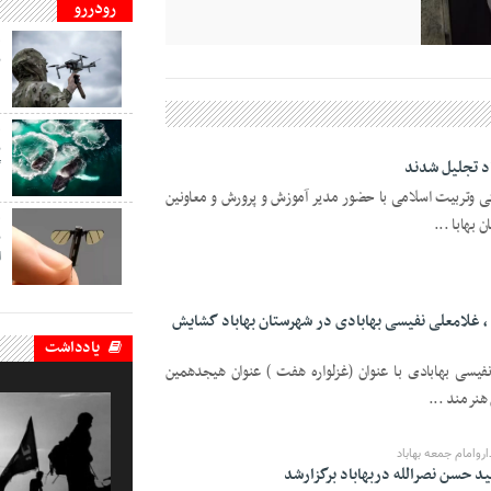
رودررو
ف
ب
د
ف
ب
د تجلیل شدند
گ
ی وتربیت اسلامی با حضور مدیر آموزش و پرورش و معاونین
بهابا ...
ف
ب
ا
، غلامعلی نفیسی بهابادی در شهرستان بهاباد گشایش
یادداشت
یسی بهابادی با عنوان (غزلواره هفت ) عنوان هیجدهمین
هنرمند ...
وامام جمعه بهاباد
حسن نصرالله دربهاباد برگزارشد