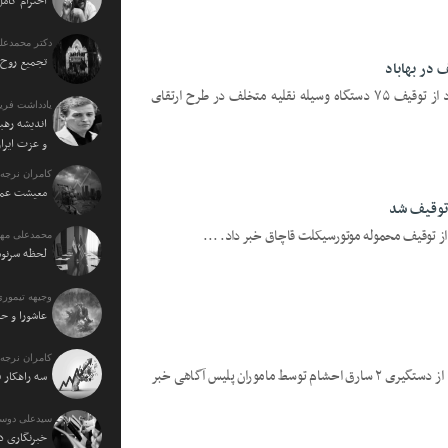
احترام کامل
دکتر محمدعل
تجمیع روح 
یزدفردا: فرمانده انتظامی شهرستان بهاباد از توقیف ۷۵ دستگاه وسیله نقلیه متخلف در طرح ارتقای
یادداشت فرید
اندیشه رهبر
و عزت ایرا
کامران نرجه:
معیشت عمو
 توقیف شد
 از توقیف محموله موتورسیکلت قاچاق خبر داد. ...
محمدعلی مهت
لحظه سرنو
وجیهه تیموری
عاشورا و حا
کامران نرجه:
یزدفردا: فرمانده انتظامی شهرستان بهاباد از دستگیری ۲ سارق احشام توسط ماموران پلیس آگاهی خبر
سه راهکار 
سیدعلی دوس
خبرنگاری د