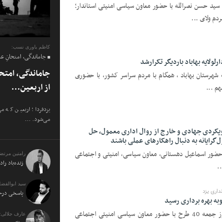
د حسن نصرالله با حضور معاون سیاسی امنیتی استاندار؛
دم ولای ...
کاظم یاوری نسب:
جاماندگی، امتحانِ ع
ولایه بهاباد باردیگر تکرارشد
جاماندگی، امتح
شهرستان بهاباد ، همگام با مردم سراسر کشور، با حضوری
از اربعین...
یزدفردا؛ اربعین که م
می‌شود. ...
ویکردی جهادی و خارج از روال اداری معمول، حل
ول‌گرایانه به دنبال راهکارهای عملی باشند
ا حضور اسماعیل دهستانی، معاون سیاسی، امنیتی و اجتماعی
رامتین مرتض
زنده‌باد راد
..
سید ابوالفضل
داری یزد
پاسخی درخو
همزمان با ایام الله دهه مبارک فجر، روز جمعه 40 طرح با حضور معاون سیاسی امنیتی اجتماعی
عارف جلالی: