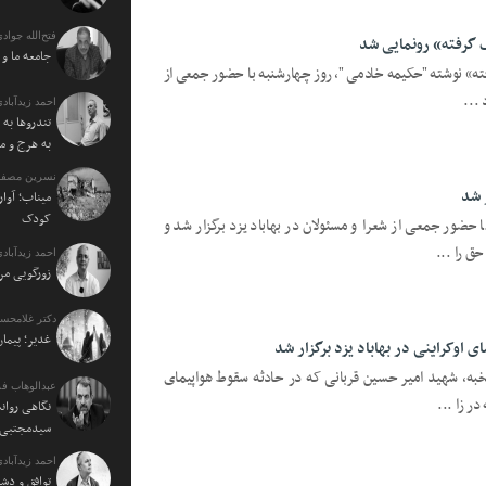
فتح‌الله جوادی
 گرفته» رونمایی شد
جامعه ما و
ه» نوشته "حکیمه خادمی "، روز چهارشنبه با حضور جمعی از
 ...
احمد زیدآبادی
تندروها به 
به هرج و م
نسرین مصفا:
 شد
میناب؛ آوار
کودک
ور جمعی از شعرا و مسئولان در بهاباد یزد برگزار شد و
ق را ...
احمد زیدآبادی
زورگویی مرد
دکتر غلامحسی
غدیر؛ پیمان
اوکراینی در بهاباد یزد برگزار شد
به، شهید امیر حسین قربانی که در حادثه سقوط هواپیمای
عبدالوهاب فر
ر زا ...
نگاهی روان
سیدمجتبی خ
احمد زیدآبادی
توافق و دش