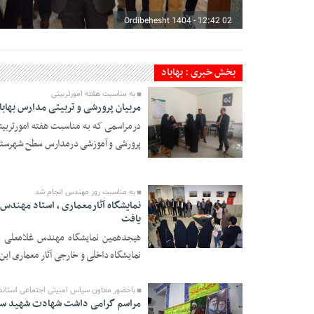
02 Ordibehesht 1404 - 12:42
بخش خبری : بهاباد
به مناسبت هفته امورتربیتی
مربیان پرورشی و تربیتی مدارس بهابا
درمراسمی که به مناسبت هفته امورتربیت
پرورشی و آموزشی درمدارس سطح شهرستان 
07 Esfand 1403 -
12:44
به مناسبت روز مهندس انجام شد
نمایشگاه آثارمعماری ، استاد مهندس 
یافت
هیجدهمین نمایشگاه مهندس غلامعلی نف
06 Esfand 1403 -
نمایشگاه داخلی و خارجی آثار معماری این 
10:08
باحضور معاون سیاس امنیتی اجتماعی استاندار
مراسم گرامی داشت شهادت شهید سید 