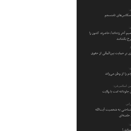
:
 سکانس‌های نامنسجم
:
سیم آخر زده‌اند/ حاضرند کشور را
رج بکشانند
ی بر حمایت بین‌المللی از حقوق
:
م را از وطن می‌راند
ن اسلامی‌فرد:
 جاودانه امت با ولایت
اتی
شناختی به شخصیت آیت‌الله
امنه‌ای
:
منانش!