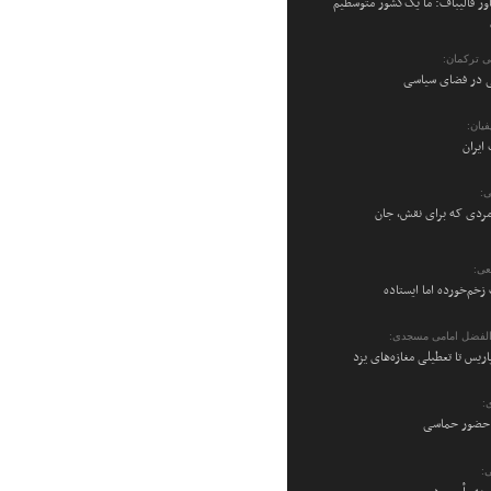
ر قالیباف: ما یک‌کشور متوسطیم
می ترکمان:
نی در فضای سیاسی
یان:
ایران
ی:
ردی که برای نقش، جان
عی:
زخم‌خورده اما ایستاده
والفضل امامی مسجدی:
پاریس تا تعطیلی مغازه‌های یزد
:
ن حضور حماسی
: