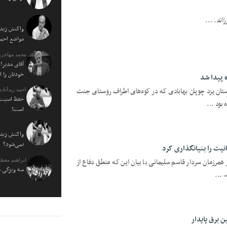
واکنش زیدآ
مواضع احمدی نژاد ۰
محمد مهاجری
آقای مدیر! 
خودتان را 
 پیدا شد
ستان یزد چوپان بهابادی که در کوه‌های اطراف روستای جنت
احمد زیدآبادی
حفظ امنیت 
بود ...
است!
واکنش زیدآ
نمی‌شود؟
یت را بنیانگذاری کرد
ز همرزمان سردار قاسم سلیمانی با بیان این که منطق دفاع از
ابراهیم معظ
سه ویژگی م
 ...
 برق پایدار