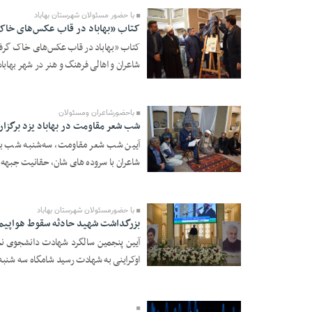
با حضور مسئولان شهرستان بهاباد
کتاب «بهاباد در قاب عکس‌های خاک
کتاب «بهاباد در قاب عکس‌های خاک گرفت
شاعران و اهالی فرهنگ و هنر در شهر بهاباد
19 Dey 1403 - 13:38
باحضورشاعران ومسئولان
شب شعر مقاومت در بهاباد یزد برگزار
آیین شب شعر مقاومت، سه‌شنبه شب با حض
شاعران با سروده های شان، حقانیت جبهه ح
19 Dey 1403 - 12:39
با حضورمسئولان شهرستان بهاباد
بزرگداشت شهید حادثه سقوط هواپیمای 
آیین پنجمین سالگرد شهادت دانشجوی نخ
اوکراینی به شهادت رسید شامگاه سه شنبه د
19 Dey 1403 - 12:36