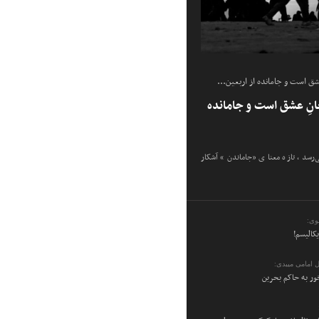
شق است و جامانده از اربعین...
انِ عشق است و جامانده
ی‌رسد، تازه معنای «جاماندن» آشکار
وی:
یکالیسم!
 امامی میبدی:
ر به حاکم بحرین