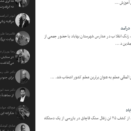
شاکری مشاو
 آموزش ...
نه ابرقدرت
ابوذر ابراهی
مراقبه زبا
درآمد
غلامرضا ظریف
، زنگ انقلاب در مدارس شهرستان بهاباد با حضور جمعی از
روایت بزرگ 
دین د ...
رضا پورزارع
در ستایش م
می‌گذاشت
دکتر علی ربی
 المللی معلم به عنوان برترین معلم کشور انتخاب شد. ...
برای جنوبِ 
دکتر سید اب
از معاهدهٔ 
فتح‌الله جوادی
شکرانه ای
یزدفردا: فرمانده انتظامی شهرستان بهاباد از کشف ۲۵ تن زغال سنگ قاچاق در بازرسی از یک دستگاه
صادق کوشکی