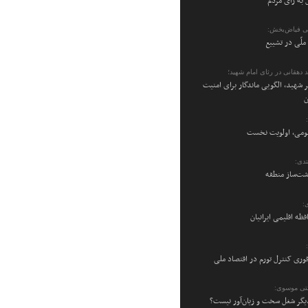
 به رأی مردم
ی فیاض‌بخش:
ملّی در تشییع
 دهقانی در رثای امام شهید؛
 شهید، الگویی ماندگار برای امنیت
ن
می، اولویت نخست
دی:
شت‌ساز منطقه
:
فظه اقلیمی ایرانیان
فوری کنترل تورم در اقتصاد ملی
تی موسوی:
یگر شغل سخت و زیان‌آور نیست؟