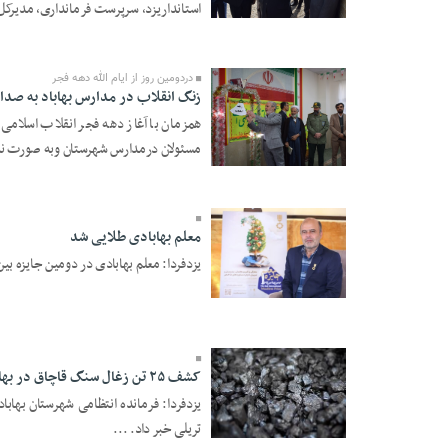
استانداریزد، سرپرست فرمانداری، مدیرکل
19 Bahman 1403 -
19:25
دردومین روز از ایام الله دهه فجر
زنگ انقلاب در مدارس بهاباد به صدا 
همزمان با آغاز دهه فجر انقلاب اسلامی
مسئولان درمدارس شهرستان وبه صورت نما
13 Bahman 1403 -
11:30
معلم بهابادی طلایی شد
یزدفردا: معلم بهابادی در دومین جایزه بین
09 Bahman 1403 -
18:50
کشف ۲۵ تن زغال سنگ قاچاق در بهاباد
تریلی خبر داد. ...
03 Bahman 1403 -