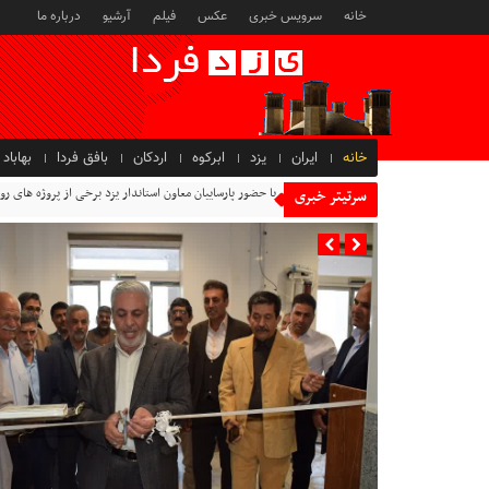
خانه
سرویس خبری
عکس
فیلم
آرشیو
درباره ما
خانه
ایران
یزد
ابرکوه
اردکان
بافق فردا
بهاباد
با حضور پارساییان معاون استاندار یزد برخی از پروژه های
سرتیتر خبری