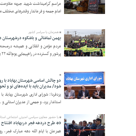
مراسم گرامیداشت شهید جبهه مقاومت سی
امام جمعه و فرماندار وقشرهای مختلف مر
06 Esfand 1403 -
10:03
همزمان با سراسر کشور
بهمن تماشائی و باشکوه درشهرستان دارل
مردم مؤمن و انقلابی و همیشه درصحنه 
پرشور و گسترده در راهپیمایی یوم‌الله ۲۲ بهم ...
22 Bahman 1403 -
18:41
دو چالش اساسی شهرستان بهاباد با ر
شود/ مدیران باید با ایده‌های نو و تح
یزدفردا: شورای اداری شهرستان بهاباد ب
20 Bahman 1403 -
استاندار یزد، و جمعی از مدیران استانی و .
17:17
با حضور معاون سیاسی امنیتی اجتماعی استان
40 طرح دردهه فجر دربهاباد افتتاح وبه بهره برداری رسید