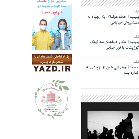
یلم؛
بینید| حمله هولناک یک پهپاد به
ستفروش خیابانی
یلم؛
بینید| شکار هماهنگ سه نهنگ
وژپشت با تور حبابی
یلم؛
بینید| رونمایی چین از پهپادی به
ندازه پشه