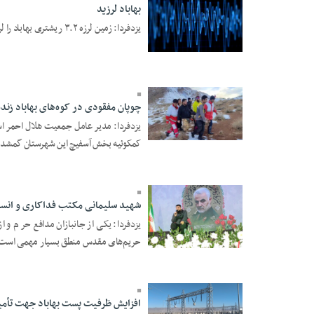
بهاباد لرزید
یزدفردا: زمین لرزه ۳.۲ ریشتری بهاباد را لرزاند. ...
19 Dey 1403 - 11:17
چوپان مفقودی در کوه‌های بهاباد زنده
یزدفردا: مدیر عامل جمعیت هلال احمر ا
18 Dey 1403 - 14:49
کمکوئیه بخش آسفیچ این شهرستان گمشده 
شهید سلیمانی مکتب فداکاری و انسان
یزدفردا: یکی از جانبازان مدافع حرم و ا
حریم‌های مقدس منطق بسیار مهمی است،
14 Dey 1403 - 13:13
افزایش ظرفیت پست بهاباد جهت تأمین