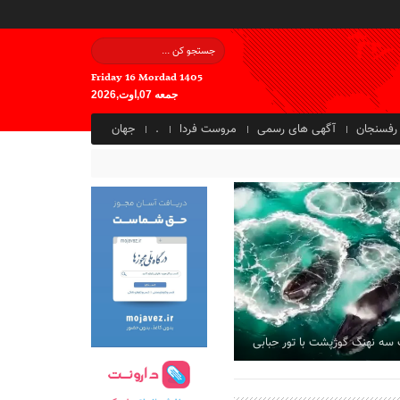
Friday 16 Mordad 1405
جمعه 07,اوت,2026
رفسنجان
آگهی های رسمی
مروست فردا
.
جهان
 سه نهنگ گوژپشت با تور حبابی