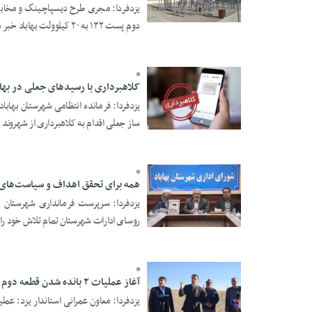
یزدفردا: مجری طرح دیسپاچینگ و مخابرا
08 Dey 1403 - 16:10
دوم پست ۱۳۲ به ۲۰ کیلوولت بهاباد خبر داد. ...
کلاهبرداری با رسید‌های جعلی در بهاب
ساز جعلی اقدام به کلاهبرداری از شهروند .
08 Dey 1403 - 15:57
همه برای تحقق اهداف و سیاست‌های
یزدفردا: سرپرست فرمانداری شهرستان 
روسای ادارات شهرستان تمام تلاش خود را 
02 Dey 1403 - 16:04
آغاز عملیات ۲ بانده شدن قطعه دوم جاده بافق-بهاباد، از فردا
30 Azar 1403 - 16:42