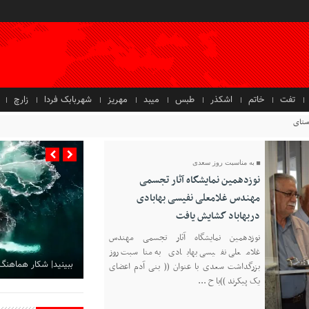
تفت
خاتم
اشکذر
طبس
میبد
مهریز
شهربابک فردا
زارچ
 روستای سیمکوییه بخش آسفیج شهرستان بهاباد افت
به مناسبت روز سعدی
نوزدهمین نمایشگاه آثار تجسمی
مهندس غلامعلی نفیسی بهابادی
دربهاباد گشایش یافت
نوزدهمین نمایشگاه آثار تجسمی مهندس
غلامعلی نفیسی بهابادی به مناسبت روز
ببینید| شکار هماهنگ
بزرگداشت سعدی با عنوان (( بنی آدم اعضای
یک پیکرند ))با ح ...