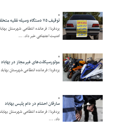
19:03
توقیف ۷۵ دستگاه وسیله نقلیه متخلف در بهاباد
امنیت اجتماعی خبر داد. ...
02 Bahman 1403 -
14:23
موتورسیکلت‌های غیرمجاز در بهاباد
یزدفردا: فرمانده انتظامی شهرستان بهاباد
27 Dey 1403 - 14:42
سارقان احشام در دام پلیس بهاباد
داد. ...
24 Dey 1403 - 13:37