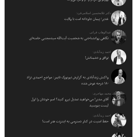
دکتر غلامحسین اسلامی‌فرد:
غدیر؛ پیمان جاودانه امت با ولایت
عبدالوهاب فراتی
نگاهی روانشناختی به شخصیت آیت‌الله سیدمجتبی خامنه‌ای
احمد زیدآبادی:
توافق و دشمنانش!
واکنش زیدآبادی به گزارش نیویورک تایمز: مواضع احمدی نژاد
۱۸۰ درجه عوض شده
محمد مهاجری:
آقای مدیر! می‌خواهید تعدیل نیرو کنید؟ اسم خودتان را اول
لیست بنویسید
احمد زیدآبادی:
حفظ امنیت در کنار دسترسی به اینترنت هنر است!