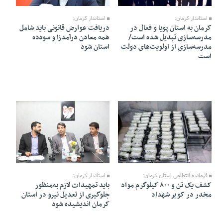
13 Ordibehesht 1405 - 19:38
12 Ordibehesht 1405 - 16:49
استاندار کرمان:
استاندار کرمان:
کرمان به استان پویا و فعال در
دریافت عوارض قانونی باید شامل
مدرسه‌سازی تبدیل شده است/
همه معادن درآمدزا و سودده
مدرسه‌سازی از اولویت‌های دولت
استان شود
است
09 Ordibehesht 1405 - 09:13
12 Ordibehesht 1405 - 16:39
فرمانده انتظامی استان کرمان:
استاندار کرمان:
کشف یک تن و ۸۰۰ کیلوگرم مواد
باید تمهیدات لازم به‌منظور
مخدر در کویر شهداد
جلوگیری از تعدیل نیرو در استان
کرمان اندیشیده شود