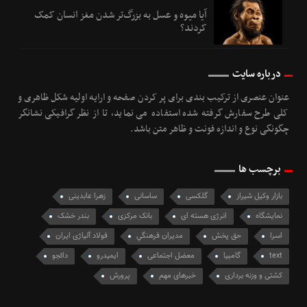
آیا میوه و عسل به بزرگ‌تر شدن مغز انسان کمک
کردند؟
درباره سایت
عنوان عنصری از ترکیب بندی برای پر کردن صفحه و ارایه اولیه شکل ظاهری و
کلی طرح سفارش گرفته شده استفاده می نماید، تا از نظر گرافیکی نشانگر
چگونگی نوع و اندازه فونت و ظاهر متن باشد.
برچسب ها
بازار وکیل شیراز
گلکسی
ساسانی
زهرا عابدینی
نمایشگاه
انرژی هسته ای
بانک مرکزی
بندر خشک
اسرا
حق پخش
مديران فرهنگي
فولاد آلیاژی ایران
text
گامبیا
معضل اجتماعی
ایمیدرو
دائجو
کشتی و وزنه برداری
خبرهای مهم
پرورش