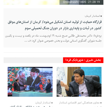
19 Ordibehesht 1405 - 21:28
استاندار کرمان:
قرارگاه حمایت از تولید استان تشکیل می‌شود/ کرمان از استان‌های موفق
کشور در ثبات و پایداری بازار در دوران جنگ تحمیلی سوم
یزدفردا؛ دکتر محمدعلی طالبی صبح شنبه ۱۹ اردیبهشت ماه در یکصد و بیست و یکمین
جلسه شورای گفتگوی استانی دولت و بخش خصوصی عنوان کرد: ف ...
بخش خبری : شهربابک فردا
16 Ordibehesht 1405 - 22:09
17 Ordibehesht 1405 - 17:25
معاون هماهنگی امور اقتصادی استاندار
استاندار کرمان: