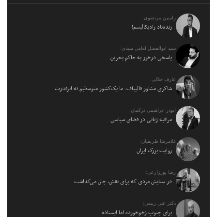
رامتین مرتضوی:
زنده‌باد رادیکالیسم!
سید ابوالفضل امامی میبدی:
پاسخی درخور به حاکم بحرین
عارف جلالی:
شاکری مشاور قالیباف: ما یک‌کشور متوسطیم نه ابرقدرت
ابوذر ابراهیمی ترکمان:
مراقبه زبانی در فضای سیاسی
غلامرضا ظریفیان:
روایت بزرگ ایران
رضا پورزارعی:
در ستایش مردی که برای نقش، جان می‌گذاشت
دکتر علی ربیعی:
برای جنوبِ زخم‌خورده اما ایستاده