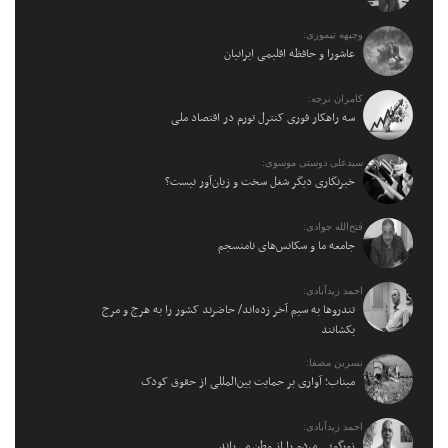
وجیهه تیموری:
عاشورا و حافظه اقلیمی ایرانیان
کامران نرجه:
سه راهکار فوری کنترل تورم در اقتصاد ملی
سیدعلی دوستی موسوی:
خبرنگاری دیگر شغل سخت و زیان‌آور نیست؟
فتح‌الله جوادی:
جامعه ما و سکانس‌های نامنسجم
احمد زیدآبادی:
تندروها به سیم آخر زده‌اند/ حاضرند کشور را به هرج و مرج
بکشانند
نسرین مصفا:
میناب؛ آواری بر حمایت بین‌المللی از حقوق کودک
احمد زیدآبادی:
زورگویی مردم را از وطن می‌راند