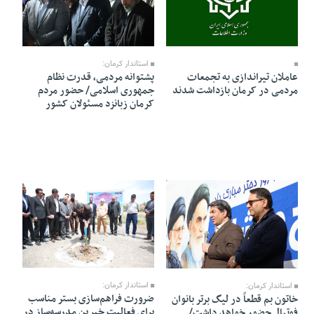
03 Ordibehesht 1405 - 11:41
06 Ordibehesht 1405 - 14:54
استاندار کرمان:
عاملان تیراندازی به تجمعات
پشتوانه مردمی، قدرت نظام
مردمی در کرمان بازداشت شدند
جمهوری اسلامی/ حضور مردم
کرمان زبانزد مسئولان کشور
27 Farvardin 1405 - 11:23
29 Farvardin 1405 - 14:18
استاندار کرمان:
استاندار کرمان:
ضرورت فراهم‌سازی بستر مناسب
خاتون بم قطعاً در لیگ برتر بانوان
برای فعالیت خیرین مدرسه‌ساز در
فوتبال حضور خواهد داشت/