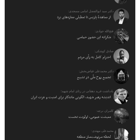
دکتر سید ابوالفضل امامی مسجدی:
از معاهدهٔ پاریس تا تعطیلی مغازه‌های یزد
فتح‌الله جوادی:
شکرانه این حضور حماسی
صادق کوشکی:
احترام کامل به رأی مردم
دکتر محمدعلی فیاض‌بخش:
تجمیع روح ملّی در تشییع
یادداشت فرید دهقانی در رثای امام شهید؛
اندیشه رهبر شهید، الگویی ماندگار برای امنیت و عزت ایران
کامران نرجه:
معیشت عمومی، اولویت نخست
محمدعلی مهتدی:
لحظه سرنوشت‌ساز منطقه