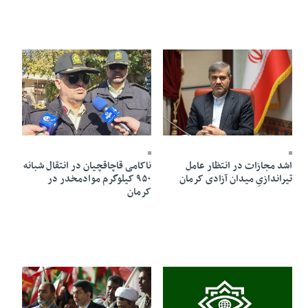
07 Ordibehesht 1405 - 17:57
07 Ordibehesht 1405 - 18:07
ناکامی قاچاقچیان در انتقال شبانه
اشد مجازات در انتظار عامل
۹۵۰ کیلوگرم موادمخدر در
تیراندازیِ میدان آزادی کرمان
کرمان