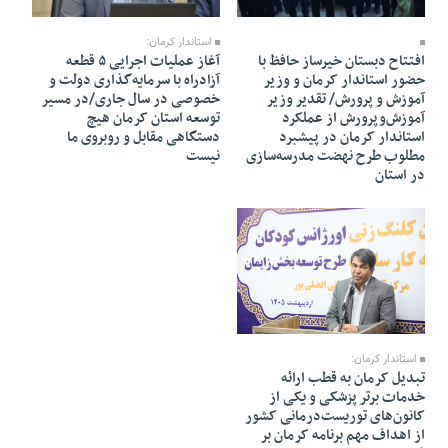
22 Ordibehesht 1405 - 22:04
24 Ordibehesht 1405 - 16:21
استاندار کرمان:
افتتاح دبستان خیرساز حافظ با
آغاز عملیات اجرایی ۵ قطعه
حضور استاندار کرمان و وزیر
آزادراه با سرمایه‌گذاری دولت و
آموزش و پرورش/ تقدیر وزیر
خصوصی در سال جاری/در مسیر
آموزش‌وپرورش از عملکرد
توسعه استان کرمان هیچ
استاندار کرمان در پیشبرد
دستگاهی مقابل و روبروی ما
مطلوب طرح نهضت مدرسه‌سازی
نیست
در استان
22 Ordibehesht 1405 - 21:47
استاندار کرمان:
تبدیل کرمان به قطب ارائه
خدمات برتر پزشکی و یکی از
کانون‌های توریست‌درمانی کشور
از اهداف مهم برنامه کرمان بر