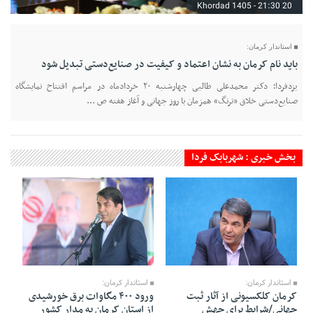
20 Khordad 1405 - 21:30
استاندار کرمان:
باید نام کرمان به نشان اعتماد و کیفیت در صنایع‌دستی تبدیل شود
یزدفردا؛ دکتر محمدعلی طالبی چهارشنبه ۲۰ خردادماه در مراسم افتتاح نمایشگاه
صنایع‌دستی خلاق «ترنگ» همزمان با روز جهانی و آغاز هفته ص ...
بخش خبری : شهربابک فردا
14 Khordad 1405 - 21:55
16 Khordad 1405 - 21:41
استاندار کرمان:
استاندار کرمان:
کرمان کلکسیونی از آثار ثبت
ورود ۴۰۰ مگاوات برق خورشیدی
جهانی/شرایط برای جهش
از استان کرمان به مدار کشور