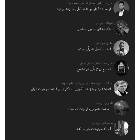
دکتر سید ابوالفضل امامی مسجدی:
از معاهدهٔ پاریس تا تعطیلی مغازه‌های یزد
فتح‌الله جوادی:
شکرانه این حضور حماسی
صادق کوشکی:
احترام کامل به رأی مردم
دکتر محمدعلی فیاض‌بخش:
تجمیع روح ملّی در تشییع
یادداشت فرید دهقانی در رثای امام شهید؛
اندیشه رهبر شهید، الگویی ماندگار برای امنیت و عزت ایران
کامران نرجه:
معیشت عمومی، اولویت نخست
محمدعلی مهتدی:
لحظه سرنوشت‌ساز منطقه