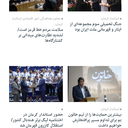
07 Khordad 1405 - 10:08
08 Khordad 1405 - 20:25
معاون هماهنگی امور اقتصادی استاندار
استاندار کرمان:
جنگ تحمیلی سوم مجموعه‌ای از
کرمان:
ایثار و قهرمانی ملت ایران بود
سلامت مردم خط قرمز است/
تشدید نظارت‌های میدانی بر
کشتارگاه‌ها
05 Khordad 1405 - 20:13
06 Khordad 1405 - 11:23
استاندار کرمان:
بیشترین حمایت‌ها را از تیم خاتون
حضور استاندار کرمان در
بم برای تداوم مسیر پرافتخارش
اختتامیه لیگ برتر هندبال کشور/
خواهیم داشت
استقلال کازرون قهرمان شد