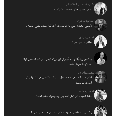
دکتر غلامحسین اسلامی‌فرد:
غدیر؛ پیمان جاودانه امت با ولایت
عبدالوهاب فراتی
نگاهی روانشناختی به شخصیت آیت‌الله سیدمجتبی خامنه‌ای
احمد زیدآبادی:
توافق و دشمنانش!
واکنش زیدآبادی به گزارش نیویورک تایمز: مواضع احمدی نژاد
۱۸۰ درجه عوض شده
محمد مهاجری:
آقای مدیر! می‌خواهید تعدیل نیرو کنید؟ اسم خودتان را اول
لیست بنویسید
احمد زیدآبادی:
حفظ امنیت در کنار دسترسی به اینترنت هنر است!
واکنش زیدآبادی به تهدیدهای ترامپ/ خسته نمی‌شود؟