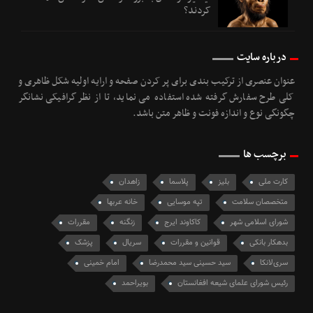
کردند؟
درباره سایت
عنوان عنصری از ترکیب بندی برای پر کردن صفحه و ارایه اولیه شکل ظاهری و
کلی طرح سفارش گرفته شده استفاده می نماید، تا از نظر گرافیکی نشانگر
چگونگی نوع و اندازه فونت و ظاهر متن باشد.
برچسب ها
کارت ملی
بلیز
پلاسما
زاهدان
متخصصان سلامت
تپه موسایی
خانه عربها
شورای اسلامی شهر
کاکاوند ایرج
زنگنه
مقررات
بدهکار بانکی
قوانين و مقررات
سریال
پزشک
سری‌لانکا
سید حسینی سید محمدرضا
امام خمینی
رئیس شورای علمای شیعه افغانستان
بویراحمد