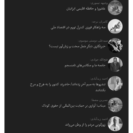
وجیهه تیموری:
عاشورا و حافظه اقلیمی ایرانیان
کامران نرجه:
سه راهکار فوری کنترل تورم در اقتصاد ملی
سیدعلی دوستی موسوی:
خبرنگاری دیگر شغل سخت و زیان‌آور نیست؟
فتح‌الله جوادی:
جامعه ما و سکانس‌های نامنسجم
احمد زیدآبادی:
تندروها به سیم آخر زده‌اند/ حاضرند کشور را به هرج و مرج
بکشانند
نسرین مصفا:
میناب؛ آواری بر حمایت بین‌المللی از حقوق کودک
احمد زیدآبادی:
زورگویی مردم را از وطن می‌راند