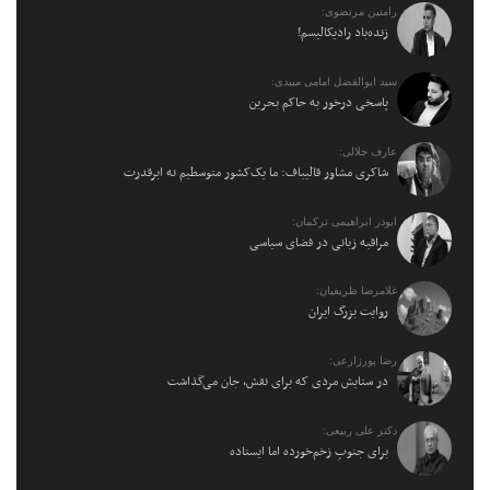
رامتین مرتضوی:
زنده‌باد رادیکالیسم!
سید ابوالفضل امامی میبدی:
پاسخی درخور به حاکم بحرین
عارف جلالی:
شاکری مشاور قالیباف: ما یک‌کشور متوسطیم نه ابرقدرت
ابوذر ابراهیمی ترکمان:
مراقبه زبانی در فضای سیاسی
غلامرضا ظریفیان:
روایت بزرگ ایران
رضا پورزارعی:
در ستایش مردی که برای نقش، جان می‌گذاشت
دکتر علی ربیعی:
برای جنوبِ زخم‌خورده اما ایستاده