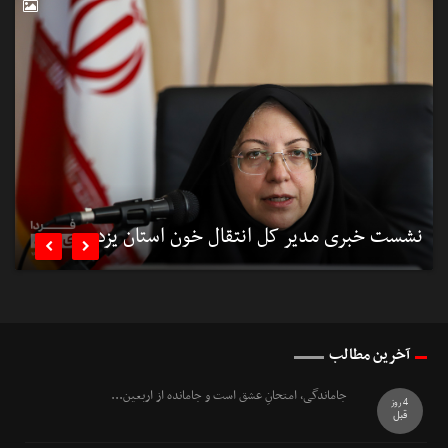
نشست خبری مدیر کل انتقال خون استان یزد
ن


آخرین مطالب
جاماندگی، امتحانِ عشق است و جامانده از اربعین...
4 روز
قبل