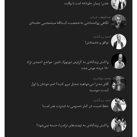
غدیر؛ پیمان جاودانه امت با ولایت
عبدالوهاب فراتی
نگاهی روانشناختی به شخصیت آیت‌الله سیدمجتبی خامنه‌ای
احمد زیدآبادی:
توافق و دشمنانش!
واکنش زیدآبادی به گزارش نیویورک تایمز: مواضع احمدی نژاد
۱۸۰ درجه عوض شده
محمد مهاجری:
آقای مدیر! می‌خواهید تعدیل نیرو کنید؟ اسم خودتان را اول
لیست بنویسید
احمد زیدآبادی:
حفظ امنیت در کنار دسترسی به اینترنت هنر است!
واکنش زیدآبادی به تهدیدهای ترامپ/ خسته نمی‌شود؟