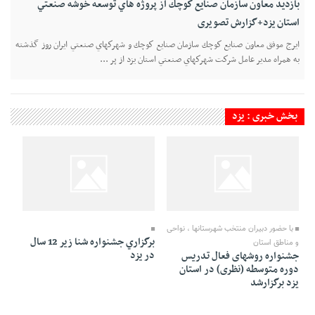
بازديد معاون سازمان صنايع كوچك از پروژه هاي توسعه خوشه صنعتي
استان يزد+گزارش تصویری
ايرج موفق معاون صنايع كوچك سازمان صنايع كوچك و شهركهاي صنعتي ايران روز گذشته
به همراه مدير عامل شركت شهركهاي صنعتي استان يزد از پر ...
بخش خبری : یزد
27 Ordibehesht 1391 - 19:01
27 Ordibehesht 1391 - 20:31
با حضور دبیران منتخب شهرستانها ، نواحی
برگزاري جشنواره شنا زير 12 سال
و مناطق استان
در يزد
جشنواره روشهای فعال تدریس
دوره متوسطه (نظری) در استان
یزد برگزارشد