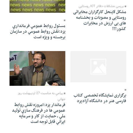
بررسی مشکلات دفاتر ICT روستایی
27 Ordibehesht 1391 - 15:39
مشکل لاینحل کارگزاران مخابراتی
روستایی و مصوبات و بخشنامه
های بی ارزش در مخابرات
مسئول روابط عمومي فرمانداري
کشور!!!
يزد:نقش روابط عمومي در سازمان
برجسته و ويژه است
27 Ordibehesht 1391 - 15:37
27 Ordibehesht 1391 - 15:37
پيامي به مناسبت 27 ارديبهشت روز
برگزاری نمایشگاه تخصصی کتاب
جهاني
فارسی هنر در دانشگاه آزادیزد
فرماندار يزد:امروزه نقش روابط
عمومي ها در فرهنگ سازي توليد
ملي ، حمايت از كار و سرمايه
ايراني قابل توجه است