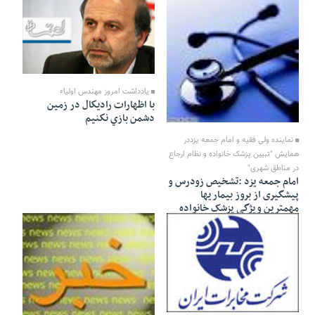
27 Ordibehesht 1391 - 18:11
یادداشت امروز مهندس اولیاء
با اظهارات راديكال در زمين
27 Ordibehesht 1391 - 18:12
دشمن بازي نكنيم
نماینده ولی فقیه و امام جمعه یزددر
همایش "تبیین پزشک خانواده و نظام ارجاع
در مناطق شهری"
امام جمعه یزد :تشخیص زودرس و
پیشگیری از بروز بیماریها
مهمترین ویژگی پزشک خانواده
است
27 Ordibehesht 1391 - 17:58