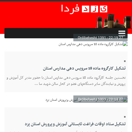
27 Ordibehesht 1391 - 22:19
تشکیل کارگروه ماده 18 سرویس دهی مدارس استان
نخستین جلسه کارگروه ماده 18 سرویس دهی مدارس استان با حضور مدیر کل آموزش و
پرورش و نمایندگان سایر دستگاههای عضو در کحل سالن شهید سا ...
27 Ordibehesht 1391 - 22:18
تشکیل ستاد اوقات فراغت تابستانی آموزش وپرورش استان یزد