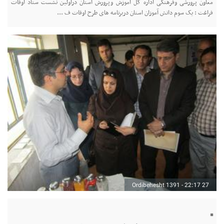
معاون پرورشی وفرهنگی اداره کل آموزش وپرورش استان دراولین نشست ستاد اوقات
فراغت : یک سوم دانش آموزان استان دربرنامه های طرح اوقات ف ...
27 Ordibehesht 1391 - 22:17