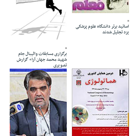
27 Ordibehesht 1391 - 15:30
اساتید برتر دانشگاه علوم پزشکی
یزد تجلیل شدند
27 Ordibehesht 1391 - 12:45
برگزاری مسابقات والیبال جام
شهید محمد جهان آرا+ گزارش
تصویری