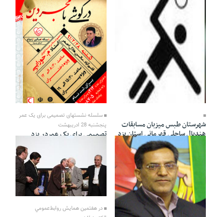
27 Ordibehesht 1391 - 00:22
سلسله نشستهای تصمیمی برای یک عمر
شهرستان طبس ميزبان مسابقات
پنجشنبه 28 ادریبهشت
هندبال ساحلي قهرماني استان يزد
تصمیمی برای یک عمردر یزد
برگزار می شود
27 Ordibehesht 1391 - 03:22
27 Ordibehesht 1391 - 00:17
در هفتمین همايش روابط‌عمومي