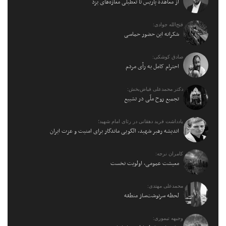
از معاهدهٔ پاریس تا تعطیلی مغازه‌های یزد
فتح‌الله جوادی:
شکرانه این حضور حماسی
صادق کوشکی:
احترام کامل به رأی مردم
دکتر محمدعلی فیاض‌بخش:
تجمیع روح ملّی در تشییع
یادداشت فرید دهقانی در رثای امام شهید؛
اندیشه رهبر شهید، الگویی ماندگار برای امنیت و عزت ایران
کامران نرجه:
معیشت عمومی، اولویت نخست
محمدعلی مهتدی:
لحظه سرنوشت‌ساز منطقه
وجیهه تیموری: