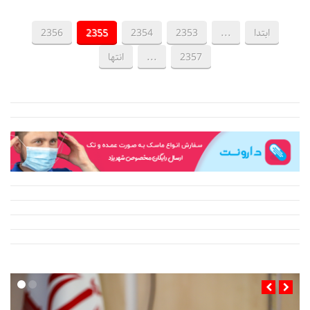
ابتدا
...
2353
2354
2355
2356
2357
...
انتها