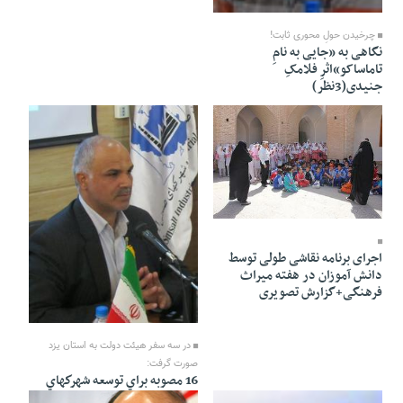
27 Ordibehesht 1391 - 18:29
چرخیدن حولِ محوری ثابت!
نگاهی به «جایی به نامِ
تاماساکو»اثرِ فلامکِ
جنیدی(3نظر)
27 Ordibehesht 1391 - 18:19
اجرای برنامه نقاشی طولی توسط
دانش آموزان در هفته میراث
فرهنگی+گزارش تصویری
27 Ordibehesht 1391 - 18:15
در سه سفر هيئت دولت به استان يزد
صورت گرفت:
16 مصوبه براي توسعه شهركهاي
صنعتي