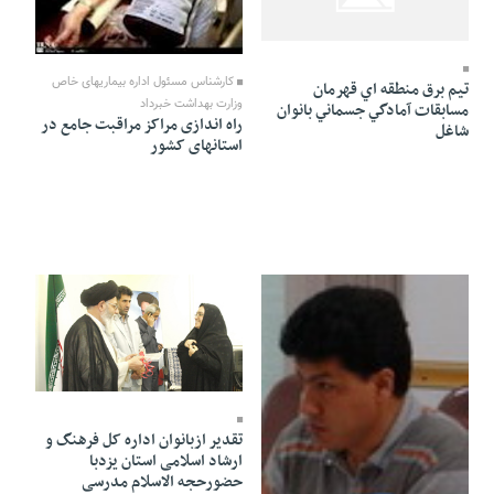
27 Ordibehesht 1391 - 18:59
27 Ordibehesht 1391 - 18:44
کارشناس مسئول اداره بیماریهای خاص
تيم برق منطقه اي قهرمان
وزارت بهداشت خبرداد
مسابقات آمادگي جسماني بانوان
راه اندازی مراکز مراقبت جامع در
شاغل
استانهای کشور
27 Ordibehesht 1391 - 18:27
تقدیر ازبانوان اداره کل فرهنگ و
ارشاد اسلامی استان یزدبا
حضورحجه الاسلام مدرسی