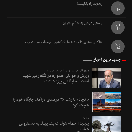
زنده‌باد رادیکالیسم!
4 روز
قبل
پاسخی درخور به حاکم بحرین
6 روز
قبل
شاکری مشاور قالیباف: ما یک‌کشور متوسطیم نه ابرقدرت
7 روز
قبل
جدیدترین اخبار
مدیرکل ورزش و جوانان استان یزد:
ورزش و جوانان، همواره در نگاه رهبر شهید
انقلاب جایگاهی ویژه داشت
«کچاد» با رشد ۲۶ درصدی درآمد، جایگاه خود را
تثبیت کرد
فیلم؛
ببینید| حمله هولناک یک پهپاد به دستفروش
خیابانی