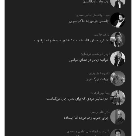
زنده‌باد رادیکالیسم!
سید ابوالفضل امامی میبدی:
پاسخی درخور به حاکم بحرین
عارف جلالی:
شاکری مشاور قالیباف: ما یک‌کشور متوسطیم نه ابرقدرت
ابوذر ابراهیمی ترکمان:
مراقبه زبانی در فضای سیاسی
غلامرضا ظریفیان:
روایت بزرگ ایران
رضا پورزارعی:
در ستایش مردی که برای نقش، جان می‌گذاشت
دکتر علی ربیعی:
برای جنوبِ زخم‌خورده اما ایستاده
دکتر سید ابوالفضل امامی مسجدی: