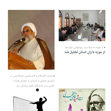
27 Ordibehesht 1391 - 15:35
از موزه به مناسبت روزجهانی موزه ها
از موزه داران استان تجلیل شد
27 Ordibehesht 1391 - 15:32
حجت الاسلام و المسلمین معزالدینی در
مراسم تجلیل از اساتید و اعضای هیات
علمی برتر دانشگاه علوم پزشکی یزد
معلمی اشتعالی برای سوختن
وتنویر فکر و جان است