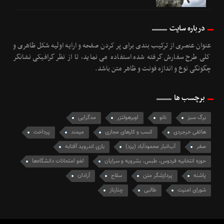
درباره سایت
عنوان عنصری از ترکیب بندی برای پر کردن صفحه و ارایه اولیه شکل ظاهری و
کلی طرح سفارش گرفته شده استفاده می نماید، تا از نظر گرافیکی نشانگر
چگونگی نوع و اندازه فونت و ظاهر متن باشد.
برچسب ها
برگ سبز
نانو
اوبرهولتزر
مدگرایی
هاتفی خرجردی
کسب و کارهای مجازی
میمند
پرداخت
صفر
آب‌انبار محمودآباد (یزد)
بازی اندروید آفتابه
حوزه انتخابیه فردوس، طبس، بشرویه و سرایان
لغو امتحانات دانشگا‌ه‌ها
پاشنه
پردازشگر متن
سلاح
آرادان
شورای امنیت
طالبی
چنارناز