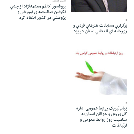
الكترونيك:
پروفسور کاظم معتمدنژاد از جدي
27 Ordibehesht 1391 - 00:21
نگرفتن فعاليت‌هاي آموزشي و
پ‍ژوهشي در كشور انتقاد کرد
برگزاري مسابقات هنرهاي فردي و
زورخانه اي انتخابي استان در يزد
27 Ordibehesht 1391 - 00:10
پیام تبریک روابط عمومی اداره
کل ورزش و جوانان استان به
مناسبت روز روابط عمومی و
ارتباطات