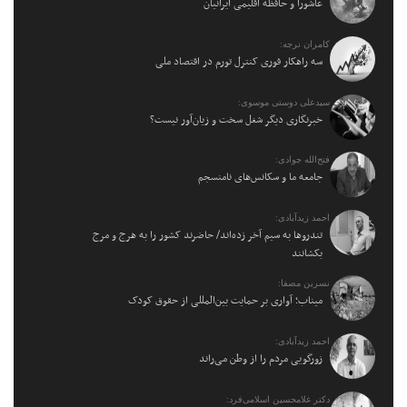
عاشورا و حافظه اقلیمی ایرانیان
کامران نرجه:
سه راهکار فوری کنترل تورم در اقتصاد ملی
سیدعلی دوستی موسوی:
خبرنگاری دیگر شغل سخت و زیان‌آور نیست؟
فتح‌الله جوادی:
جامعه ما و سکانس‌های نامنسجم
احمد زیدآبادی:
تندروها به سیم آخر زده‌اند/ حاضرند کشور را به هرج و مرج
بکشانند
نسرین مصفا:
میناب؛ آواری بر حمایت بین‌المللی از حقوق کودک
احمد زیدآبادی:
زورگویی مردم را از وطن می‌راند
دکتر غلامحسین اسلامی‌فرد: