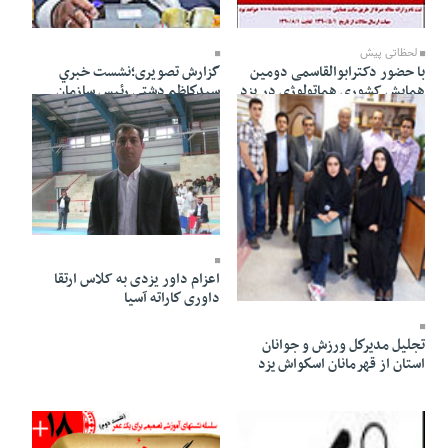
27 Ordibehesht 1391 - 08:57
27 Ordibehesht 1391 - 12:17
لحظاتی پیش
با حضور دکترابوالقاسمی دومین
گزارش تصویری؛نشست خبري
همایش کشوری هماتولوژی در یزد
سيدكاظم دشتي رئيس سازمان
گشایش یافت
دانش آموزي استان يزد
27 Ordibehesht 1391 - 03:22
اعزام داور یزدی به کلاس ارتقا
27 Ordibehesht 1391 - 03:23
داوری كاراته آسیا
تجليل مديركل ورزش و جوانان
استان از قهرمانان اسكواش يزد