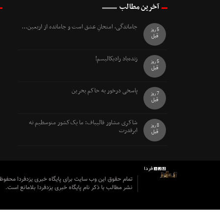
آخرین مطالب
جاماندگی، امتحانِ عشق است و جامانده از اربعین...
5 روز
قبل
زنده‌باد رادیکالیسم!
5 روز
قبل
پاسخی درخور به حاکم بحرین
7 روز
قبل
شاکری مشاور قالیباف: ما یک‌کشور متوسطیم نه
8 روز
ابرقدرت
قبل
تمام حقوق این وب سایت برای پایگاه خبری یزدفردا محفو
نشر مطالب با ذکر نام پایگاه خبری یزدفردا بلامانع است.