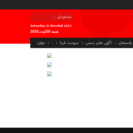
Saturday 17 Mordad 1405
شنبه 08,اوت,2026
رفسنجان
آگهی های رسمی
مروست فردا
.
جهان