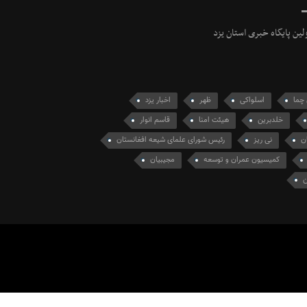
ولین پایگاه خبری استان یزد
 چما
اسلواکی
ظهر
اخبار یزد
خلدبرین
هیئت امنا
قاسم انوار
ن
نی ریز
رئیس شورای علمای شیعه افغانستان
کمیسیون عمران و توسعه
مجیبیان
ن