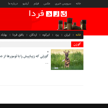
خانه
سرویس خبری
عکس
فیلم
آرشیو
درباره ما
خانه
ایران
یزد
ابرکوه
اردکان
بافق فردا
بهاباد
گوزن
گوزنی که زیباییش را با تومورها از د
...
17 Mordad 1398 -
22:38