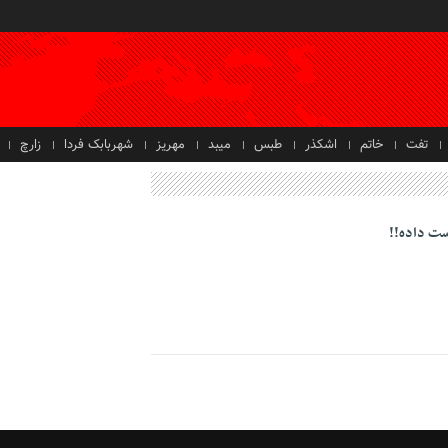
تفت
خاتم
اشکذر
طبس
میبد
مهریز
شهربابک فردا
زارچ
ست داده!!