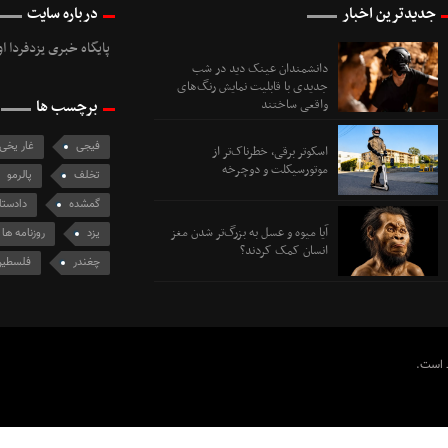
جدیدترین اخبار
درباره سایت
پایگاه خبری یزدفردا ا
دانشمندان عینک دید در شب
جدیدی با قابلیت نمایش رنگ‌های
واقعی ساختند
برچسب ها
فیجی
غار یخی
اسکوتر برقی، خطرناک‌تر از
موتورسیکلت و دوچرخه
تخلف
پالرمو
گمشده
دادستا
آیا میوه و عسل به بزرگ‌تر شدن مغز
یزد
روزنامه ها
انسان کمک کردند؟
چغندر
فلسطی
ظ است.