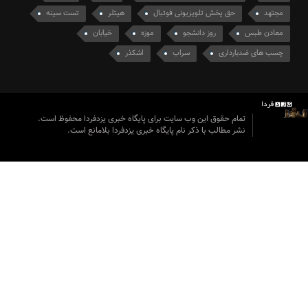
مجتهد
حق پخش تلویزیونی فوتبال
هیتلر
تست سینه
معادن طبس
روز دانشجو
موزه
خیابان
چسب های ضدبارداری
سراب
اشکذر
تمام حقوق این وب سایت برای پایگاه خبری یزدفردا محفوظ است.
نشر مطالب با ذکر نام پایگاه خبری یزدفردا بلامانع است.