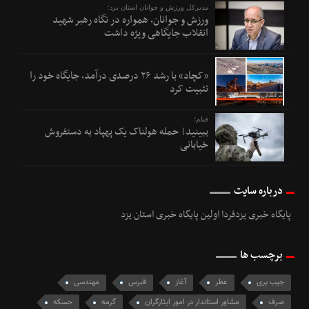
مدیرکل ورزش و جوانان استان یزد:
ورزش و جوانان، همواره در نگاه رهبر شهید
انقلاب جایگاهی ویژه داشت
«کچاد» با رشد ۲۶ درصدی درآمد، جایگاه خود را
تثبیت کرد
فیلم؛
ببینید| حمله هولناک یک پهپاد به دستفروش
خیابانی
درباره سایت
پایگاه خبری یزدفردا اولین پایگاه خبری استان یزد
برچسب ها
جیب بری
عطر
آغاز
قبرس
مهندسی
صرف
مشاور استاندار در امور ايثارگران
گرمه
حسکه