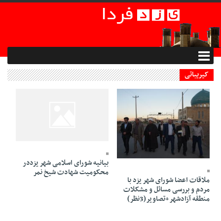
کیریباتی
13 Dey 1394 - 19:03
14 Dey 1394 - 20:15
بیانیه شورای اسلامی شهر یزددر
محکومیت شهادت شیخ نمر
ملاقات اعضا شورای شهر یزد با
مردم و بررسی مسائل و مشکلات
منطقه آزادشهر+تصاویر(3نظر)