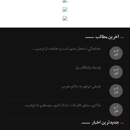
آخرین مطالب
جاماندگی، امتحانِ عشق است و جامانده از اربعین...
4 روز
قبل
زنده‌باد رادیکالیسم!
4 روز
قبل
پاسخی درخور به حاکم بحرین
6 روز
قبل
شاکری مشاور قالیباف: ما یک‌کشور متوسطیم نه ابرقدرت
7 روز
قبل
جدیدترین اخبار