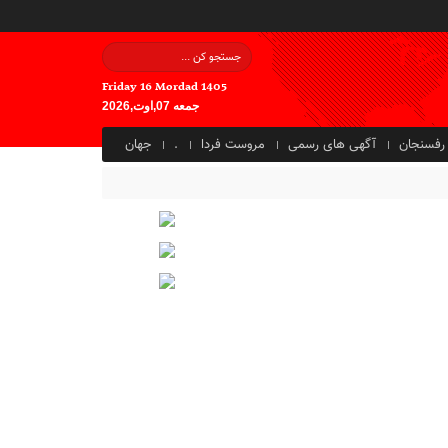
Friday 16 Mordad 1405
جمعه 07,اوت,2026
رفسنجان
آگهی های رسمی
مروست فردا
.
جهان