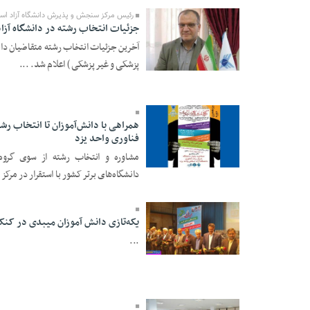
رئیس مرکز سنجش و پذیرش دانشگاه آزاد اسلا
جزئیات انتخاب رشته در دانشگاه آزا
آخرین جزئیات انتخاب رشته متقاضیان دان
پزشکی و غیر پزشکی ) اعلام شد. ...
31 Mordad 1395 -
10:25
همراهی با دانش‌آموزان تا انتخاب رش
فناوری واحد یزد
مشاوره و انتخاب رشته از سوی گروه 
24 Mordad 1395 -
دانشگاه‌های برتر کشور با استقرار در مرکز
12:07
یکه‌تازی دانش آموزان میبدی در کنک
...
26 Esfand 1394 -
22:06