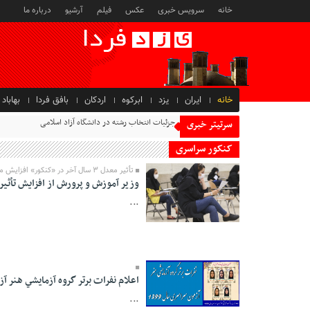
خانه
سرویس خبری
عکس
فیلم
آرشیو
درباره ما
خانه
ایران
یزد
ابرکوه
اردکان
بافق فردا
بهاباد
جزئیات انتخاب رشته در دانشگاه آزاد اسلامی
سرتیتر خبری
کنکور سراسری
تأثیر معدل ۳ سال آخر در «کنکور» افزایش می‌یابد
وزیر آموزش و پرورش از افزایش تأثیر معدل ۳ سال آخر در کنک
...
18 Esfand 1400 -
15:56
اعلام نفرات برتر گروه آزمايشي هنر آزمو
...
30 Shahrivar 1399 -