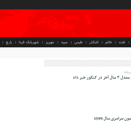
تفت
خاتم
اشکذر
طبس
میبد
مهریز
شهربابک فردا
زارچ
ور خبر داد
ن سراسری سال 1399