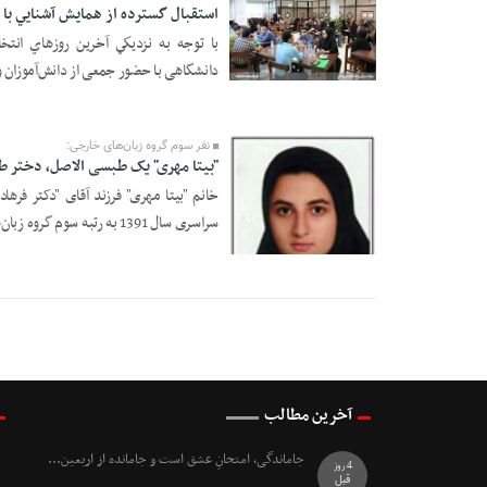
استقبال گسترده از همايش آشنايي با 
دانشگاهی با حضور جمعی از دانش‌آموزان و
11 Mordad 1394 -
23:45
نفر سوم گروه زبان‌های خارجی:
"بیتا مهری" یک طبسی الاصل، دختر طلایی
خانم "بیتا مهری" فرزند آقای "دکتر فر
سراسری سال 1391 به رتبه سوم گروه زبان‌های ...
28 Mordad 1391 -
19:51
آخرین مطالب
جاماندگی، امتحانِ عشق است و جامانده از اربعین...
4 روز
قبل