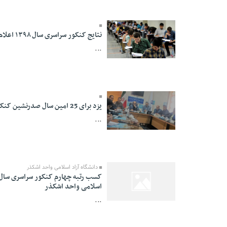
نتایج کنکور سراسری سال ۱۳۹۸ اعلام شد
...
15 Mordad 1398 -
21:03
یزد برای 25 امین سال صدرنشین کنکور سراسری شد
...
07 Aban 1397 - 22:13
دانشگاه آزاد اسلامی واحد اشکذر
اسلامی واحد اشکذر
01 Shahrivar 1395 -
...
02:29