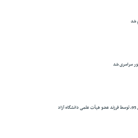
کسب رتبه چهارم کنکور سراسری سال 95، توسط فرزند عضو هیأت علمی دانشگاه آزاد