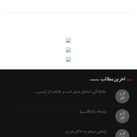
آخرین مطالب
جاماندگی، امتحانِ عشق است و جامانده از اربعین...
6 روز
قبل
زنده‌باد رادیکالیسم!
6 روز
قبل
پاسخی درخور به حاکم بحرین
8 روز