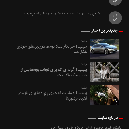
قبل
شاکری مشاور قالیباف: ما یک‌کشور متوسطیم نه ابرقدرت
8 روز
قبل
جدیدترین اخبار
فیلم؛
ببینید| خرابکار تسلا توسط دوربین‌های خودرو
شکار شد
فیلم؛
ببینید| گربه‌ای که برای نجات بچه‌هایش از
دیوار مرگ بالا رفت
فیلم؛
ببینید| عملیات انتحاری پهپادها برای نابودی
آشیانه زنبورها
درباره سایت
پایگاه خبری یزدفردا اولین پایگاه خبری استان یزد