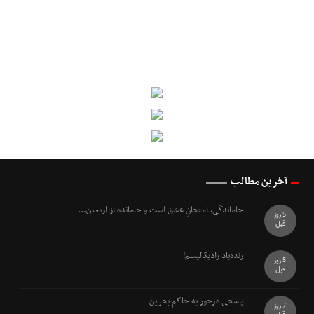
آخرین مطالب
جاماندگی، امتحانِ عشق است و جامانده از اربعین...
5 روز
قبل
زنده‌باد رادیکالیسم!
5 روز
قبل
پاسخی درخور به حاکم بحرین
7 روز