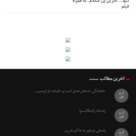
تنها...کاترین پرز شکدم..به همراه
فیلم
آخرین مطالب
جاماندگی، امتحانِ عشق است و جامانده از اربعین...
3 روز
قبل
زنده‌باد رادیکالیسم!
3 روز
قبل
پاسخی درخور به حاکم بحرین
5 روز