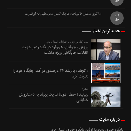
قبل
شاکری مشاور قالیباف: ما یک‌کشور متوسطیم نه ابرقدرت
6 روز
قبل
جدیدترین اخبار
مدیرکل ورزش و جوانان استان یزد:
ورزش و جوانان، همواره در نگاه رهبر شهید
انقلاب جایگاهی ویژه داشت
«کچاد» با رشد ۲۶ درصدی درآمد، جایگاه خود را
تثبیت کرد
فیلم؛
ببینید| حمله هولناک یک پهپاد به دستفروش
خیابانی
درباره سایت
پایگاه خبری یزدفردا اولین پایگاه خبری استان یزد