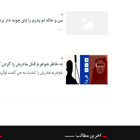
من و خاله ام پدرم را پای چوبه دار ب
...
07 Bahman 1394 -
00:58
به خاطر شوهرم قتل مادرش را گردن 
شوهرم مادرش را کشت به من گفت توگردن ب
04 Bahman 1394 -
15:46
آخرین مطالب