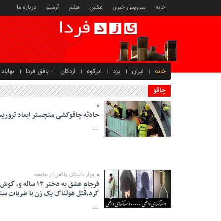
خانه
سرویس خبری
عکس
فیلم
آرشیو
درباره ما
خانه
ایران
یزد
ابرکوه
اردکان
بافق فردا
بهاباد
چاقو
حادثه چاقوکشی منچستر ابعاد تروری
...
20 Mehr 1398 - 00:30
چهار داستان واقعی از جامعه
فرجام عشق به دختر
کرد،قتل هولناک یک زن با ضربات س
27 Mordad 1398 -
...
19:58