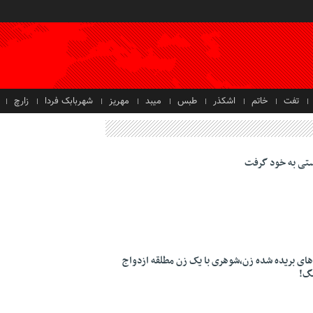
تفت
خاتم
اشکذر
طبس
میبد
مهریز
شهربابک فردا
زارچ
ستی به خود گرفت
 ۱۳ ساله و، گوش‌های بریده شده زن،شوهری با یک زن مطلقه ازدواج
نگ!