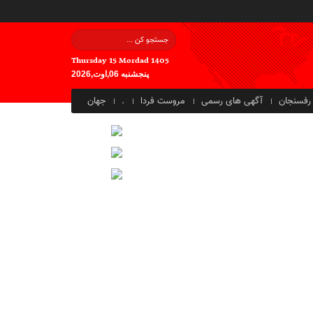
Thursday 15 Mordad 1405
پنجشنبه 06,اوت,2026
رفسنجان
آگهی های رسمی
مروست فردا
.
جهان