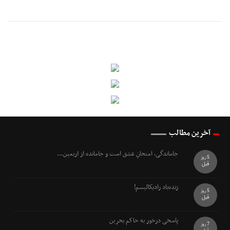
آخرین مطالب
جاماندگی، امتحانِ عشق است و جامانده از اربعین...
5 روز
قبل
زنده‌باد رادیکالیسم!
5 روز
قبل
پاسخی درخور به حاکم بحرین
7 روز