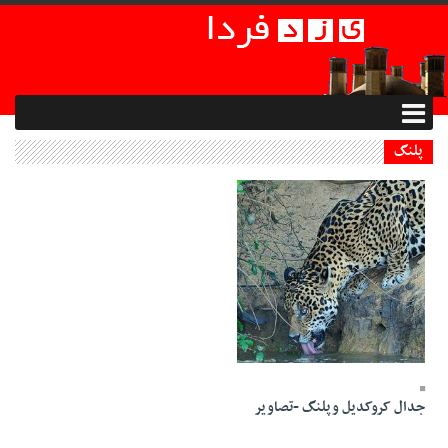
پلنگ
01 Mordad 1395 - 00:18
جدال کروکدیل وپلنگ -تصاویر