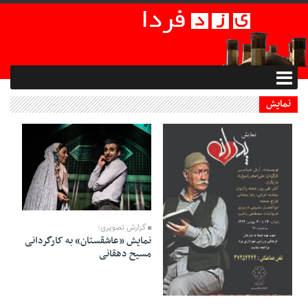
نمایش
19 Tir 1403 - 10:31
گزارش تصویری؛
نمایش «عاشقستان» به کارگردانی
مسیح دهقانی
19 Tir 1403 - 10:37