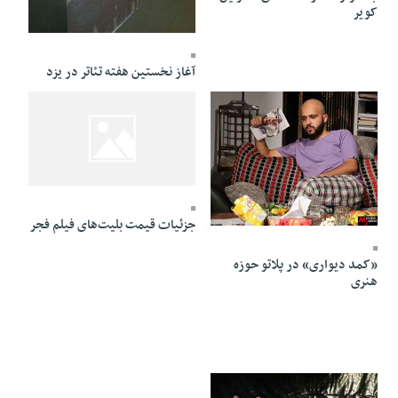
کویر
23 Bahman 1394 - 23:46
آغاز نخستین هفته تئاتر در یزد
29 Dey 1394 - 15:46
20 Bahman 1394 - 19:28
جزئیات قیمت بلیت‌های فیلم فجر
«کمد دیواری» در پلاتو حوزه
هنری