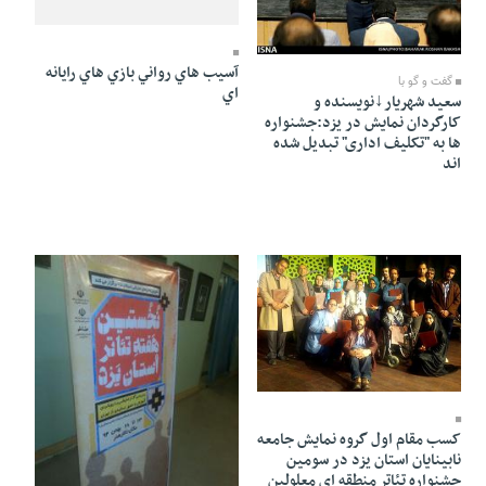
02 Ordibehesht 1395 - 17:29
02 Mordad 1395 - 23:01
آسيب هاي رواني بازي هاي رايانه
گفت و گو با
اي
سعید شهریار↓نویسنده و
کارگردان نمایش در یزد:جشنواره
ها به "تکلیف اداری" تبدیل شده
اند
29 Bahman 1394 - 08:59
کسب مقام اول گروه نمایش جامعه
نابینایان استان یزد در سومین
جشنواره تئاتر منطقه ای معلولین