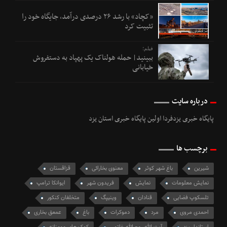
«کچاد» با رشد ۲۶ درصدی درآمد، جایگاه خود را
تثبیت کرد
فیلم؛
ببینید| حمله هولناک یک پهپاد به دستفروش
خیابانی
درباره سایت
پایگاه خبری یزدفردا اولین پایگاه خبری استان یزد
برچسب ها
شیرین
باغ شهر کوثر
معنوی بخارائی
قزاقستان
نمایش معلومات
نمایش
فریدون شهر
ایوانکا ترامپ
تلسکوپ فضایی
قنادان
وینیپگ
متخلفان کنکور
احمدی مروی
مرد
دموکرات
باغ
عمعق بخاری