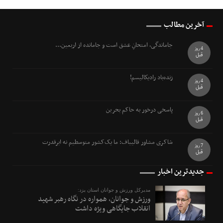
آخرین مطالب
جاماندگی، امتحانِ عشق است و جامانده از اربعین...
4 روز
قبل
زنده‌باد رادیکالیسم!
4 روز
قبل
پاسخی درخور به حاکم بحرین
6 روز
قبل
شاکری مشاور قالیباف: ما یک‌کشور متوسطیم نه ابرقدرت
7 روز
قبل
جدیدترین اخبار
مدیرکل ورزش و جوانان استان یزد:
ورزش و جوانان، همواره در نگاه رهبر شهید
انقلاب جایگاهی ویژه داشت