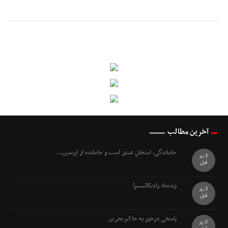
آخرین مطالب
جاماندگی، امتحانِ عشق است و جامانده از اربعین...
3 روز
قبل
زنده‌باد رادیکالیسم!
3 روز
قبل
پاسخی درخور به حاکم بحرین
5 روز