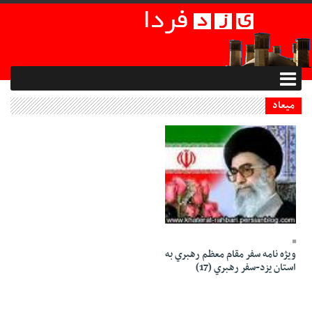
میعاد
04 Dey 1386 - 10:48
ويژه نامه سفر مقام معظم رهبري به
استان يزد-سفر رهبري (17)