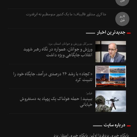
قبل
شاکری مشاور قالیباف: ما یک‌کشور متوسطیم نه ابرقدرت
6 روز
قبل
جدیدترین اخبار
مدیرکل ورزش و جوانان استان یزد:
ورزش و جوانان، همواره در نگاه رهبر شهید
انقلاب جایگاهی ویژه داشت
«کچاد» با رشد ۲۶ درصدی درآمد، جایگاه خود را
تثبیت کرد
فیلم؛
ببینید| حمله هولناک یک پهپاد به دستفروش
خیابانی
درباره سایت
پایگاه خبری یزدفردا اولین پایگاه خبری استان یزد