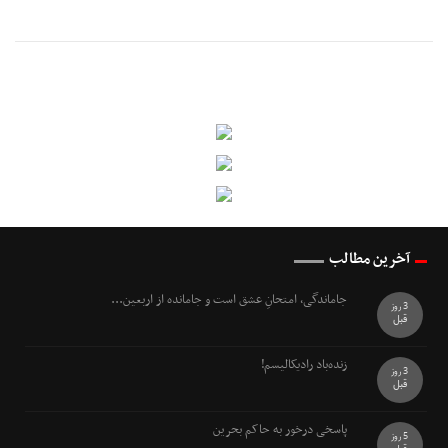
آخرین مطالب
جاماندگی، امتحانِ عشق است و جامانده از اربعین...
3 روز
قبل
زنده‌باد رادیکالیسم!
3 روز
قبل
پاسخی درخور به حاکم بحرین
5 روز