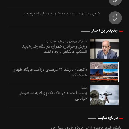
قبل
شاکری مشاور قالیباف: ما یک‌کشور متوسطیم نه ابرقدرت
6 روز
قبل
جدیدترین اخبار
مدیرکل ورزش و جوانان استان یزد:
ورزش و جوانان، همواره در نگاه رهبر شهید
انقلاب جایگاهی ویژه داشت
«کچاد» با رشد ۲۶ درصدی درآمد، جایگاه خود را
تثبیت کرد
فیلم؛
ببینید| حمله هولناک یک پهپاد به دستفروش
خیابانی
درباره سایت
پایگاه خبری یزدفردا اولین پایگاه خبری استان یزد