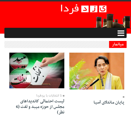
میانمار
27 Azar 1394 - 11:47
16 Shahrivar 1396 - 16:03
تا انتخابات با یزدفردا
لیست احتمالی کاندیداهای
پـایـان مـاندلای آسیـا
مجلس از حوزه میبد و تفت (6
نظر)