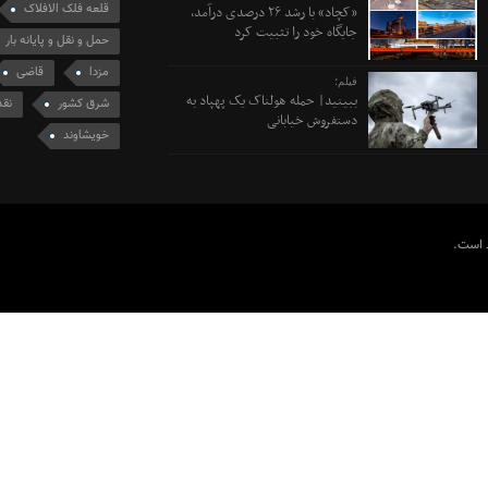
قلعه فلک الافلاک
«کچاد» با رشد ۲۶ درصدی درآمد،
جایگاه خود را تثبیت کرد
حمل و نقل و پایانه بار
مزدا
قاضی
فیلم؛
ببینید| حمله هولناک یک پهپاد به
شرق کشور
نقد
دستفروش خیابانی
خویشاوند
ظ است.