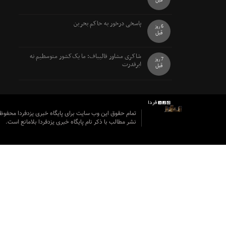
قبل
پاسخی درخور به حاکم بحرین
6 روز
قبل
شاکری مشاور قالیباف: ما یک‌کشور متوسطیم نه
7 روز
ابرقدرت
قبل
تمام حقوق این وب سایت برای پایگاه خبری یزدفردا محفو
نشر مطالب با ذکر نام پایگاه خبری یزدفردا بلامانع است.