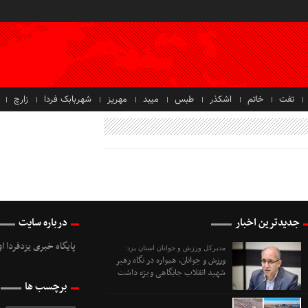
تفت
خاتم
اشکذر
طبس
میبد
مهریز
شهربابک فردا
زارچ
جدیدترین اخبار
درباره سایت
پایگاه خبری یزدفردا ا
مدیرکل ورزش و جوانان استان یزد:
ورزش و جوانان، همواره در نگاه رهبر
شهید انقلاب جایگاهی ویژه داشت
برچسب ها