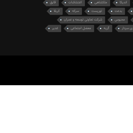
اندیکا
ملکشاهی
اغتشاشات
قایق
بدعت
توریست
سرکه
کربلا
محبوس
شرکت تعاونی توسعه و عمران
ی سردار
گربه
معضل اجتماعی
غدیر