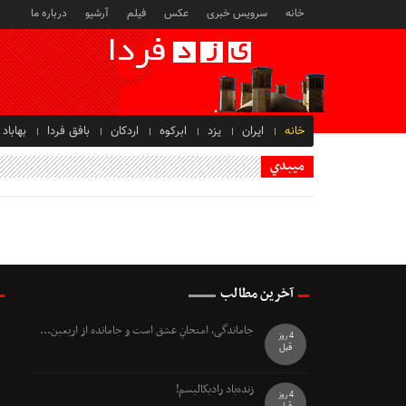
خانه
سرویس خبری
عکس
فیلم
آرشیو
درباره ما
خانه
ایران
یزد
ابرکوه
اردکان
بافق فردا
بهاباد
ميبدي
آخرین مطالب
جاماندگی، امتحانِ عشق است و جامانده از اربعین...
4 روز
قبل
زنده‌باد رادیکالیسم!
4 روز