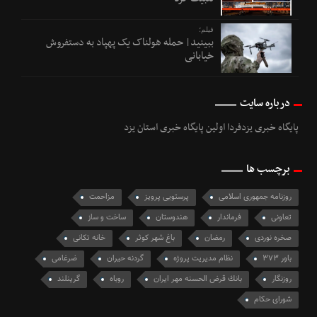
فیلم؛
ببینید| حمله هولناک یک پهپاد به دستفروش
خیابانی
درباره سایت
پایگاه خبری یزدفردا اولین پایگاه خبری استان یزد
برچسب ها
روزنامه جمهوری اسلامی
پرستویی پرویز
مزاحمت
تعاونی
فرماندار
هندوستان
ساخت و ساز
صخره نوردی
رمضان
باغ شهر کوثر
خانه تکانی
باور ۳۷۳
نظام مديريت پروژه
گردنه حیران
ضرغامی
روزنگار
بانك قرض الحسنه مهر ايران
روباه
گرینلند
شورای حکام