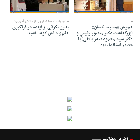
26 Azar 1394 - 17:01
28 Azar 1394 - 13:18
30 Dey 1394 - 02:28
درخواست استاندار یزد از دانش آموزان؛
همايش «مسيحا نفسان»
بدون نگرانی از آینده در فراگیری
(بزرگداشت دكتر منصور رفيعي و
علم و دانش کوشا باشید
دكتر سید محمود صدر بافقی) با
حضور استاندار يزد
آخرین مطالب