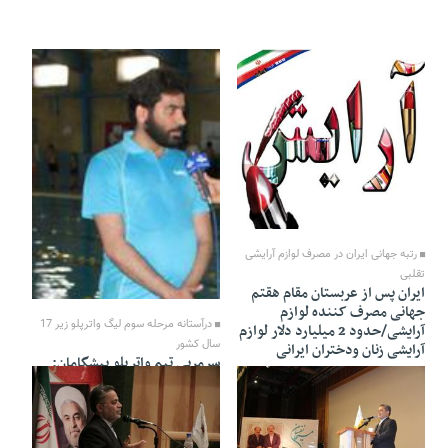
08 Bahman 1394 - 02:25
رتبه جهانی ايران در مصرف لوازم آرایشی
تقلبی
ایران پس از عربستان مقام هقتم
جهانی مصرف کننده لوازم
درآستانه مرحله سوم لیگ واترپلو زیر 17
آرایشی/حدود 2 میلیارد دلار لوازم
سال کشور
آرایشی زنان ودختران ایرانی
سرمربی تیم واترپلو پیشگامان:
هدفمان صعود به جمع 4 تیم است