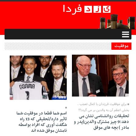
موفقیت
01 Shahrivar 1399 - 23:50
31 Mordad 1399 - 23:08
برای موفقیت فرزندان با کمال تعجب ،
بخش اعظم آن به والدین بر می گردد!!!
اسم شما قطعا در موفقیت شما
تحقیقات روانشناسی نشان می
تاثیر دارد/تحقیقی که 13 راه
دهد:9 چیز مشترک والدین(پدر و
شگفت آوری که افراد بواسطه
مادر ) بچه های موفق
نامشان موفق شده اند