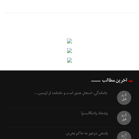
آخرین مطالب
جاماندگی، امتحانِ عشق است و جامانده از اربعین...
5 روز
قبل
زنده‌باد رادیکالیسم!
5 روز
قبل
پاسخی درخور به حاکم بحرین
7 روز