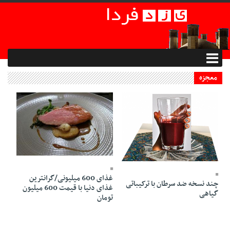
معجزه
03 Bahman 1394 - 18:08
19 Tir 1403 - 10:41
غذای 600 میلیونی/گرانترین
چند نسخه ضد سرطان با ترکیباتی
غذای دنیا با قیمت 600 میلیون
گیاهی
تومان