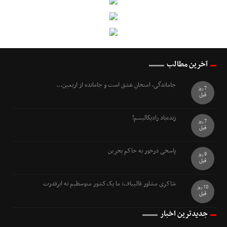
آخرین مطالب
جاماندگی، امتحانِ عشق است و جامانده از اربعین...
7 روز
قبل
زنده‌باد رادیکالیسم!
7 روز
قبل
پاسخی درخور به حاکم بحرین
9 روز
قبل
شاکری مشاور قالیباف: ما یک‌کشور متوسطیم نه ابرقدرت
10 روز
قبل
جدیدترین اخبار