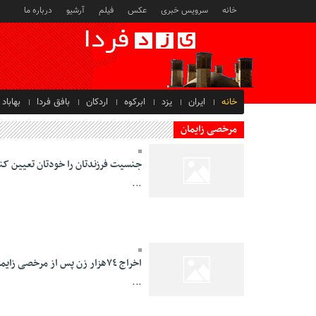
خانه
سرویس خبری
عکس
فیلم
آرشیو
درباره ما
خانه
ایران
یزد
ابرکوه
اردکان
بافق فردا
بهاباد
مرخصی زایمان
جنسیت فرزند‌تان را خودتان تعیین کنی
...
16 Mordad 1394 -
23:00
اخراج ٧٤‌هزار زن پس از مرخصی زایمان ٩ماهه
...
10 Mordad 1394 -
11:58