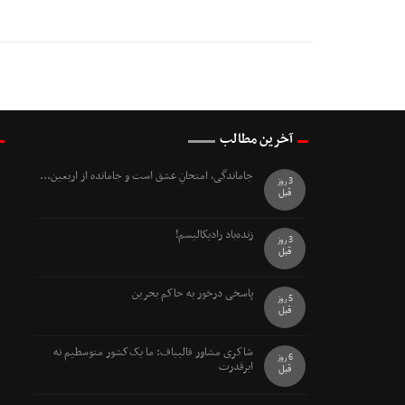
آخرین مطالب
جاماندگی، امتحانِ عشق است و جامانده از اربعین...
3 روز
قبل
زنده‌باد رادیکالیسم!
3 روز
قبل
پاسخی درخور به حاکم بحرین
5 روز
قبل
شاکری مشاور قالیباف: ما یک‌کشور متوسطیم نه
6 روز
ابرقدرت
قبل