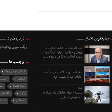
جدیدترین اخبار
درباره سایت
پایگاه خبری یزدفردا ا
مدیرکل ورزش و جوانان استان یزد:
ورزش و جوانان، همواره در نگاه رهبر
شهید انقلاب جایگاهی ویژه داشت
برچسب ها
آب‌انبار نو مریم‌آباد
«کچاد» با رشد ۲۶ درصدی درآمد،
جایگاه خود را تثبیت کرد
اسکانیا
حسین 
حوزه علمیه
سو
فیلم؛
ببینید| حمله هولناک یک پهپاد به
بلیت
گلاسگو
دستفروش خیابانی
شمخانی
ثبت آ