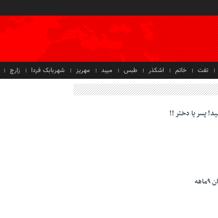
تفت
خاتم
اشکذر
طبس
میبد
مهریز
شهربابک فردا
زارچ
د! پسر یا دختر !!