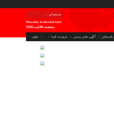
Thursday 15 Mordad 1405
پنجشنبه 06,اوت,2026
رفسنجان
آگهی های رسمی
مروست فردا
.
جهان