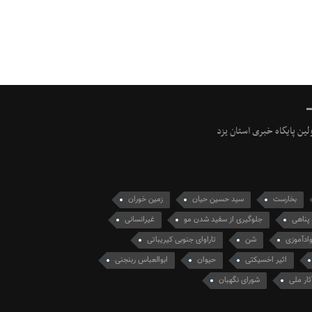
ولین پایگاه خبری استان یزد
بخارست
سید حسین حیان
زمین خوران
پناهی
جلوگیری از سفید شدن مو
غیرانسانی
ادآموزی
شن
تاراوای جنوبی کیریباتی
اثیر اخسیکتی
حیوان
ابوالعباس ربنجنی
ثار ملی
شورای نگهبان