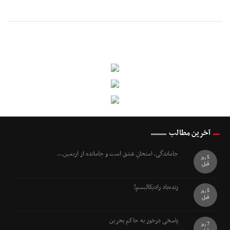
آخرین مطالب
جاماندگی، امتحانِ عشق است و جامانده از اربعین...
5 روز
قبل
زنده‌باد رادیکالیسم!
5 روز
قبل
پاسخی درخور به حاکم بحرین
7 روز