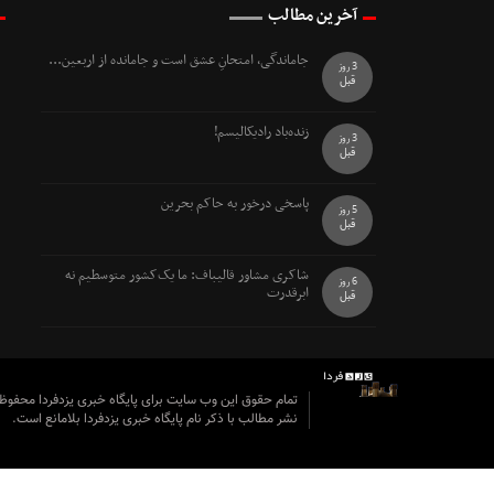
آخرین مطالب
جاماندگی، امتحانِ عشق است و جامانده از اربعین...
3 روز
قبل
زنده‌باد رادیکالیسم!
3 روز
قبل
پاسخی درخور به حاکم بحرین
5 روز
قبل
شاکری مشاور قالیباف: ما یک‌کشور متوسطیم نه
6 روز
ابرقدرت
قبل
تمام حقوق این وب سایت برای پایگاه خبری یزدفردا محفو
نشر مطالب با ذکر نام پایگاه خبری یزدفردا بلامانع است.