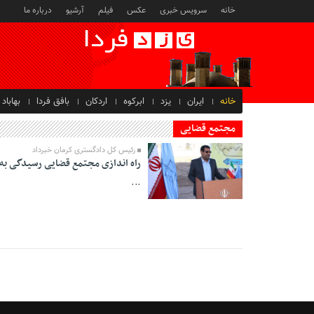
خانه
سرویس خبری
عکس
فیلم
آرشیو
درباره ما
خانه
ایران
یزد
ابرکوه
اردکان
بافق فردا
بهاباد
مجتمع قضایی
رئیس کل دادگستری کرمان خبرداد
راه اندازی مجتمع قضایی رسیدگی به 
...
03 Shahrivar 1398 -
21:16