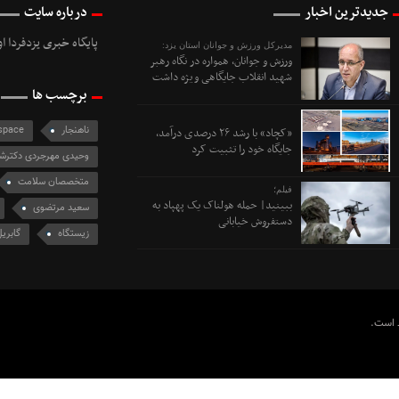
جدیدترین اخبار
درباره سایت
پایگاه خبری یزدفردا ا
مدیرکل ورزش و جوانان استان یزد:
ورزش و جوانان، همواره در نگاه رهبر
شهید انقلاب جایگاهی ویژه داشت
برچسب ها
ناهنجار
space
«کچاد» با رشد ۲۶ درصدی درآمد،
جایگاه خود را تثبیت کرد
وحیدی مهرجردی دکترشه
متخصصان سلامت
فیلم؛
ببینید| حمله هولناک یک پهپاد به
سعید مرتضوی
دستفروش خیابانی
زیستگاه
گابری
ظ است.