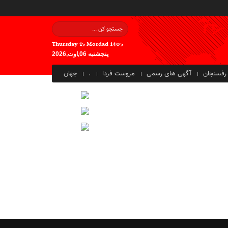
Thursday 15 Mordad 1405
پنجشنبه 06,اوت,2026
رفسنجان
آگهی های رسمی
مروست فردا
.
جهان