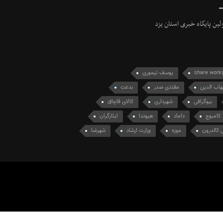
ولین پایگاه خبری استان یزد
share work
یوسف تیموری
اب الدین
مقتدی صدر
بدعت
بیوگرافی
شهرداری
کالای قاچاق
کامبوج
داماد
هیوندا
ايثارگران
ل کالدرون
موزه
وزارت ارشاد
شهرضا