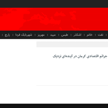
تفت
خاتم
اشکذر
طبس
میبد
مهریز
شهربابک فردا
زارچ
جرائم اقتصادی کرمان در آینده‌ای نزدیک