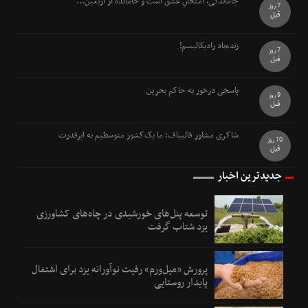
جاماندگی، امتحانِ عشق است و جامانده از اربعین...
7 روز
قبل
زنده‌باد رادیکالیسم!
7 روز
قبل
پاسخی درخور به حاکم بحرین
9 روز
قبل
شاکری مشاور قالیباف: ما یک‌کشور متوسطیم نه ابرقدرت
10 روز
قبل
جدیدترین اخبار
توسعه پنل‌های خورشیدی در چاه‌های کشاورزی
یزد شتاب گرفت
پرورش «میل‌ورم» رفیت نوآورانه یزد برای اشتغال
پایدار روستایی