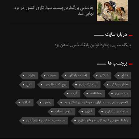
جانمایی بزرگ‌ترین پیست سوارکاری کشور در یزد
نهایی شد
درباره سایت
پایگاه خبری یزدفردا اولین پایگاه خبری استان یزد
برچسب ها
قاطع
اردکان
افسانه بایگان
سرخه
فلزات
بخش جولکی
آیت الله یزدی
برج گنبد قابوس
الاغ
پیاده روی
بخشنامه
گرمه
انجمن صنفی حسابداران و حسابرسان استان یزد
ریاض
فداکار
بدعت در عزاداری
گوزن
علوم اعصاب
روابط عمومي اداره كل راه و شهرسازي
سید سعید صالحی فیروزآبادی