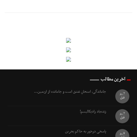
آخرین مطالب
جاماندگی، امتحانِ عشق است و جامانده از اربعین...
7 روز
قبل
زنده‌باد رادیکالیسم!
7 روز
قبل
پاسخی درخور به حاکم بحرین
9 روز