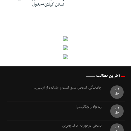
استان گیلان+جدول
آخرین مطالب
جاماندگی، امتحانِ عشق است و جامانده از اربعین...
5 روز
قبل
زنده‌باد رادیکالیسم!
5 روز
قبل
پاسخی درخور به حاکم بحرین
7 روز