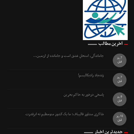
آخرین مطالب
جاماندگی، امتحانِ عشق است و جامانده از اربعین...
7 روز
قبل
زنده‌باد رادیکالیسم!
7 روز
قبل
پاسخی درخور به حاکم بحرین
9 روز
قبل
شاکری مشاور قالیباف: ما یک‌کشور متوسطیم نه ابرقدرت
10 روز
قبل
جدیدترین اخبار