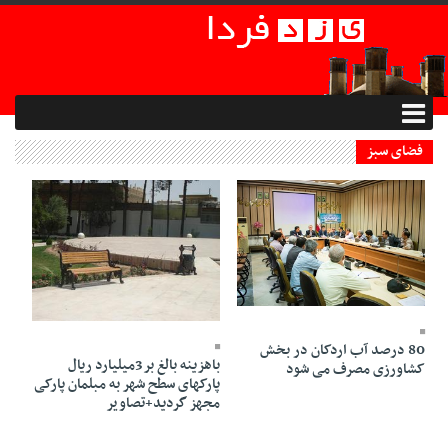
فضای سبز
03 Shahrivar 1398 - 21:51
16 Mordad 1395 - 00:56
80 درصد آب اردکان در بخش
باهزینه بالغ بر3میلیارد ریال
کشاورزی مصرف می شود
پارکهای سطح شهر به مبلمان پارکی
مجهز گردید+تصاویر