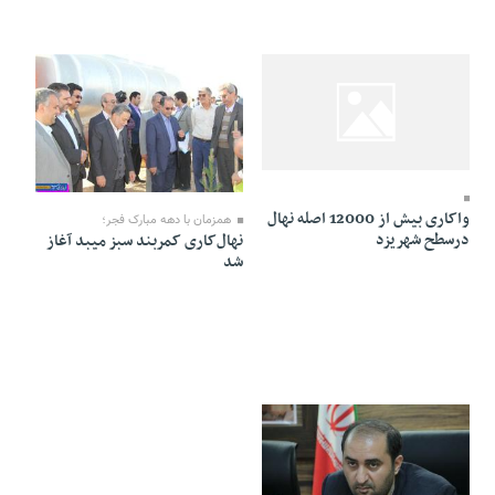
21 Bahman 1394 - 14:01
18 Bahman 1394 - 17:43
واکاری بیش از 12000 اصله نهال
همزمان با دهه مبارک فجر؛
درسطح شهریزد
نهال‌کاری کمربند سبز میبد آغاز
شد