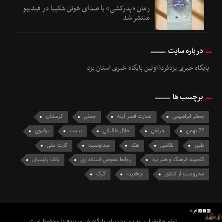
رمان «پدرکشی» با صدای هوتن شکیبا در فیدیبو
منتشر شد
درباره سایت
پایگاه خبری یزدفردا اولین پایگاه خبری استان یزد
برچسب ها
جعفر ابراهیمی
عمارت قصر آینه
جعلی
کرمشان
22 بهمن
جراحی‌
جلال طالبانی
بدعت
بولیوی
طیور
نقاشی
هک
صداوسیما
کارت ملی
گنجینه فرهنگ و هنر یزد
روابط عمومی استانداری
بانک پارسیان
محرومیت از کنکور
موفقیت
گرگ
تمام حقوق این وب سایت برای پایگاه خبری یزدفردا محفوظ است.