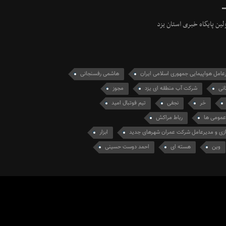
ولین پایگاه خبری استان یزد
عامل هواپیمایی جمهوری اسلامی ایران
هاشمی رفسنجانی
انی
شرکت آب منطقه ای یزد
مجوز
خر
نجفی
تیم فوتبال امید
عمومی ها
رباط مراکش
سازی و مدیرعامل شرکت عمران شهرهای جدید
ابزار
وین
هسته ای
احمد دوست حسینی