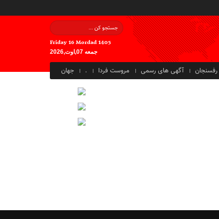
Friday 16 Mordad 1405
جمعه 07,اوت,2026
رفسنجان
آگهی های رسمی
مروست فردا
.
جهان