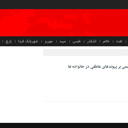
تفت
خاتم
اشکذر
طبس
میبد
مهریز
شهربابک فردا
زارچ
جمعی بر پیوندهای عاطفی در خانواده ها