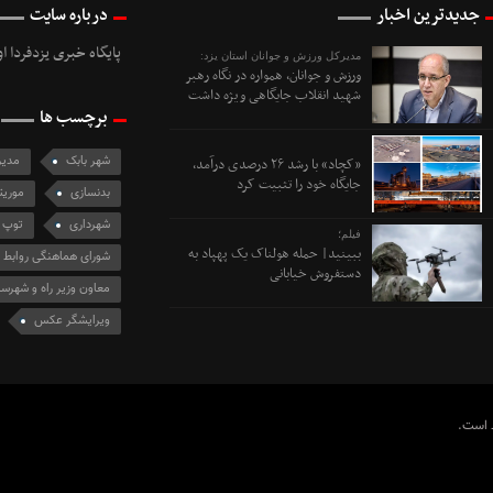
جدیدترین اخبار
درباره سایت
پایگاه خبری یزدفردا ا
مدیرکل ورزش و جوانان استان یزد:
ورزش و جوانان، همواره در نگاه رهبر
شهید انقلاب جایگاهی ویژه داشت
برچسب ها
شهر بابک
مدیر
«کچاد» با رشد ۲۶ درصدی درآمد،
جایگاه خود را تثبیت کرد
بدنسازی
موریت
شهرداری
توپ
فیلم؛
ببینید| حمله هولناک یک پهپاد به
شورای هماهنگی روابط 
دستفروش خیابانی
معاون وزیر راه و شهر
ویرایشگر عکس
ظ است.