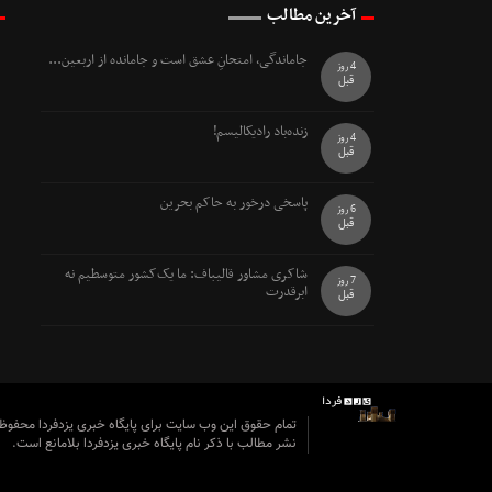
آخرین مطالب
جاماندگی، امتحانِ عشق است و جامانده از اربعین...
4 روز
قبل
زنده‌باد رادیکالیسم!
4 روز
قبل
پاسخی درخور به حاکم بحرین
6 روز
قبل
شاکری مشاور قالیباف: ما یک‌کشور متوسطیم نه
7 روز
ابرقدرت
قبل
تمام حقوق این وب سایت برای پایگاه خبری یزدفردا محفو
نشر مطالب با ذکر نام پایگاه خبری یزدفردا بلامانع است.