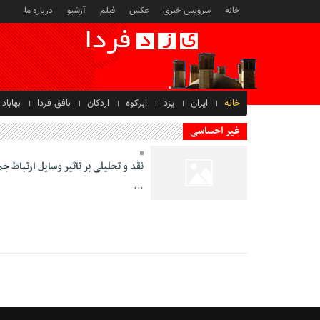
خانه
سرویس خبری
عکس
فیلم
آرشیو
درباره ما
خانه
ایران
یزد
ابرکوه
اردکان
بافق فردا
بهاباد
غیر احساسی
نقد و تحلیلی بر تاثیر وسایل ارتباط 
...
12 Bahman 1394 -
23:52