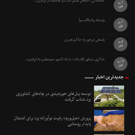
جاماندگی، امتحانِ عشق است و جامانده از اربعین...
7 روز
قبل
زنده‌باد رادیکالیسم!
7 روز
قبل
پاسخی درخور به حاکم بحرین
9 روز
قبل
شاکری مشاور قالیباف: ما یک‌کشور متوسطیم نه ابرقدرت
10 روز
قبل
جدیدترین اخبار
توسعه پنل‌های خورشیدی در چاه‌های کشاورزی
یزد شتاب گرفت
پرورش «میل‌ورم» رفیت نوآورانه یزد برای اشتغال
پایدار روستایی