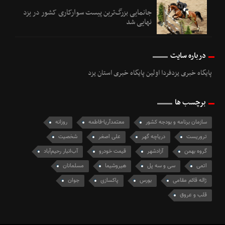
جانمایی بزرگ‌ترین پیست سوارکاری کشور در یزد
نهایی شد
درباره سایت
پایگاه خبری یزدفردا اولین پایگاه خبری استان یزد
برچسب ها
سازمان برنامه و بودجه کشور
معتمدآریا-فاطمه
روزانه
تروریست
دریاچه گهر
علی اصغر
شخصیت
گروه بهمن
آزادشهر
قیمت خودرو
آب‌انبار رحیم‌آباد
اتمی
سی و سه پل
هیروشیما
مسلمانان
ژاله قائم مقامی
بورس
پاکسازی
جوان
قلب و عروق