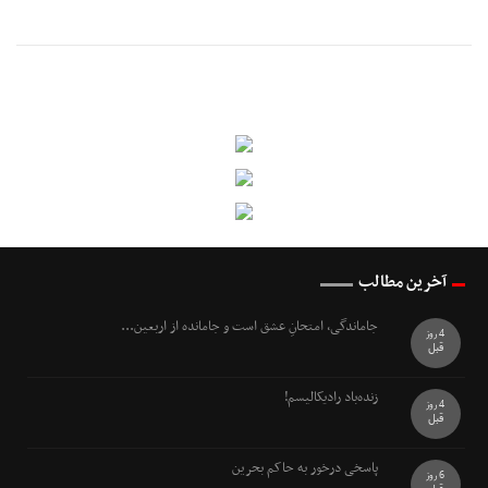
آخرین مطالب
جاماندگی، امتحانِ عشق است و جامانده از اربعین...
4 روز
قبل
زنده‌باد رادیکالیسم!
4 روز
قبل
پاسخی درخور به حاکم بحرین
6 روز