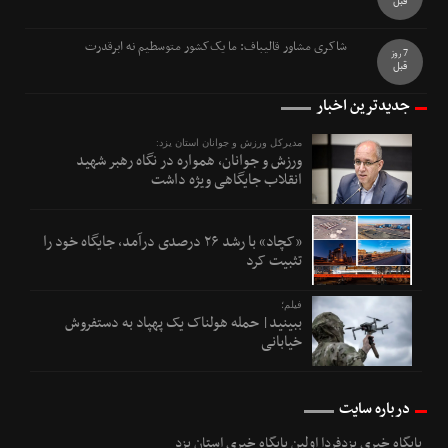
قبل
شاکری مشاور قالیباف: ما یک‌کشور متوسطیم نه ابرقدرت
7 روز
قبل
جدیدترین اخبار
مدیرکل ورزش و جوانان استان یزد:
ورزش و جوانان، همواره در نگاه رهبر شهید
انقلاب جایگاهی ویژه داشت
«کچاد» با رشد ۲۶ درصدی درآمد، جایگاه خود را
تثبیت کرد
فیلم؛
ببینید| حمله هولناک یک پهپاد به دستفروش
خیابانی
درباره سایت
پایگاه خبری یزدفردا اولین پایگاه خبری استان یزد