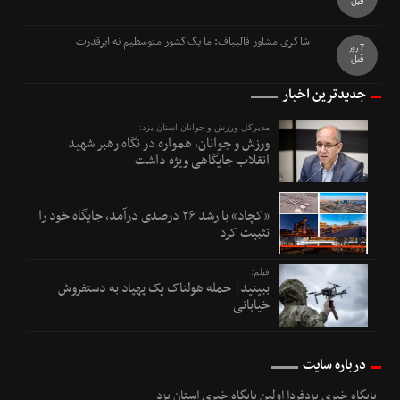
قبل
شاکری مشاور قالیباف: ما یک‌کشور متوسطیم نه ابرقدرت
7 روز
قبل
جدیدترین اخبار
مدیرکل ورزش و جوانان استان یزد:
ورزش و جوانان، همواره در نگاه رهبر شهید
انقلاب جایگاهی ویژه داشت
«کچاد» با رشد ۲۶ درصدی درآمد، جایگاه خود را
تثبیت کرد
فیلم؛
ببینید| حمله هولناک یک پهپاد به دستفروش
خیابانی
درباره سایت
پایگاه خبری یزدفردا اولین پایگاه خبری استان یزد