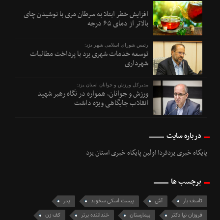
افزایش خطر ابتلا به سرطان مری با نوشیدن چای
بالاتر از دمای ۶۵ درجه
رئیس شورای اسلامی شهر یزد:
توسعه خدمات شهری یزد با پرداخت مطالبات
شهرداری
مدیرکل ورزش و جوانان استان یزد:
ورزش و جوانان، همواره در نگاه رهبر شهید
انقلاب جایگاهی ویژه داشت
درباره سایت
پایگاه خبری یزدفردا اولین پایگاه خبری استان یزد
برچسب ها
تاسف بار
آش
پیست اسکی سخوید
پدر
فروزان نیا دکتر
بیمارستان
خنداننده برتر
کف زن