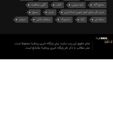
منابع آگاه
کره جنوبی
گلف
آگهی مناقصه
مدیر کل سابق امور شهری استانداری
مترو
بسیج
حرفه ای
آبفا
سایبورگ
بدهکار بانکی
حیوان
تمام حقوق این وب سایت برای پایگاه خبری یزدفردا محفوظ است.
نشر مطالب با ذکر نام پایگاه خبری یزدفردا بلامانع است.