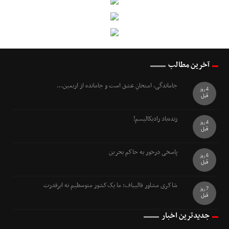
آخرین مطالب
جاماندگی، امتحانِ عشق است و جامانده از اربعین...
4 روز
قبل
زنده‌باد رادیکالیسم!
4 روز
قبل
پاسخی درخور به حاکم بحرین
6 روز
قبل
شاکری مشاور قالیباف: ما یک‌کشور متوسطیم نه ابرقدرت
7 روز
قبل
جدیدترین اخبار