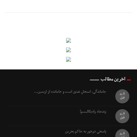
آخرین مطالب
جاماندگی، امتحانِ عشق است و جامانده از اربعین...
6 روز
قبل
زنده‌باد رادیکالیسم!
6 روز
قبل
پاسخی درخور به حاکم بحرین
8 روز