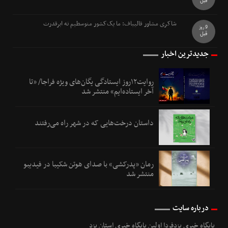
قبل
شاکری مشاور قالیباف: ما یک‌کشور متوسطیم نه ابرقدرت
9 روز
قبل
جدیدترین اخبار
روایت۱۲روز ایستادگی یگان‌های ویژه فراجا/ «تا
آخر ایستاده‌ایم» منتشر شد
داستان درخت‌هایی که در شهر راه می‌رفتند
رمان «پدرکشی» با صدای هوتن شکیبا در فیدیبو
منتشر شد
درباره سایت
پایگاه خبری یزدفردا اولین پایگاه خبری استان یزد