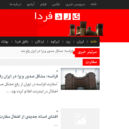
خانه
سرویس خبری
عکس
فیلم
آرشیو
درباره ما
خانه
ایران
یزد
ابرکوه
اردکان
بافق فردا
بهاباد
فرانسه: مشکل صدور ویزا در ایران رفع شد
سرتیتر خبری
سفارت
فرانسه: مشکل صدور ویزا در ایران ر
"سفارت فرانسه در تهران از رفع مشکل صدور
29 Mehr 1401 - 18:46
اختلال در اینترنت اعلام کرده بود، ...
افشای اسناد جدیدی از اشغال سفارت 
...
07 Azar 1395 - 11:04