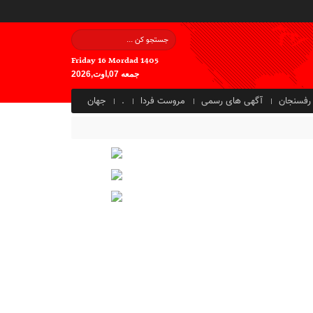
Friday 16 Mordad 1405
جمعه 07,اوت,2026
رفسنجان
آگهی های رسمی
مروست فردا
.
جهان