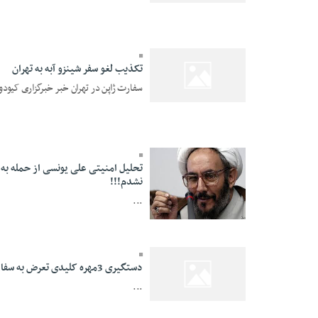
تکذیب لغو سفر شینزو آبه به تهران
سفارت ژاپن در تهران خبر خبرگزاری کیودو د
05 Mordad 1395 -
13:57
تحلیل امنیتی علی یونسی از حمله به
نشدم!!!
...
28 Dey 1394 - 19:11
دستگیری 3مهره کلیدی تعرض به سفارت عربستان
...
28 Dey 1394 - 10:50