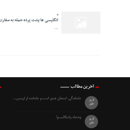
انگلیسی ها پشت پرده حمله به سفارت
...
26 Dey 1394 - 22:31
آخرین مطالب
جاماندگی، امتحانِ عشق است و جامانده از اربعین...
4 روز
قبل
زنده‌باد رادیکالیسم!
4 روز
قبل