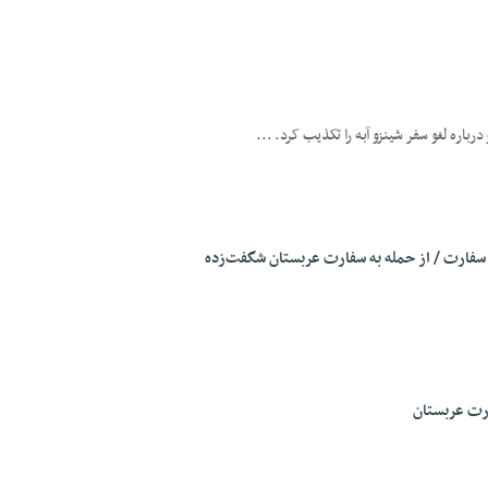
رباره لغو سفر شینزو آبه را تکذیب کرد. ...
 سفارت / از حمله به سفارت عربستان شگفت‌زده