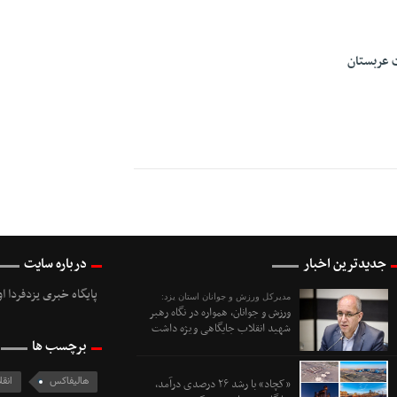
 عربستان
جدیدترین اخبار
درباره سایت
پایگاه خبری یزدفردا ا
مدیرکل ورزش و جوانان استان یزد:
ورزش و جوانان، همواره در نگاه رهبر
شهید انقلاب جایگاهی ویژه داشت
برچسب ها
هالیفاکس
انق
«کچاد» با رشد ۲۶ درصدی درآمد،