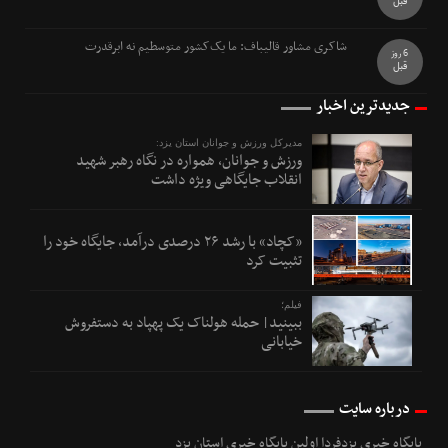
قبل
شاکری مشاور قالیباف: ما یک‌کشور متوسطیم نه ابرقدرت
6 روز
قبل
جدیدترین اخبار
مدیرکل ورزش و جوانان استان یزد:
ورزش و جوانان، همواره در نگاه رهبر شهید
انقلاب جایگاهی ویژه داشت
«کچاد» با رشد ۲۶ درصدی درآمد، جایگاه خود را
تثبیت کرد
فیلم؛
ببینید| حمله هولناک یک پهپاد به دستفروش
خیابانی
درباره سایت
پایگاه خبری یزدفردا اولین پایگاه خبری استان یزد