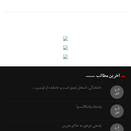
آخرین مطالب
جاماندگی، امتحانِ عشق است و جامانده از اربعین...
3 روز
قبل
زنده‌باد رادیکالیسم!
3 روز
قبل
پاسخی درخور به حاکم بحرین
5 روز