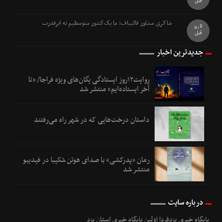
قبل
شاکری مشاور قالیباف: ما یک‌کشور متوسطیم نه ابرقدرت
9 روز
قبل
جدیدترین اخبار
روایت۱۲روز ایستادگی یگان‌های ویژه فراجا/ «تا
آخر ایستاده‌ایم» منتشر شد
داستان درخت‌هایی که در شهر راه می‌رفتند
رمان «پدرکشی» با صدای هوتن شکیبا در فیدیبو
منتشر شد
درباره سایت
پایگاه خبری یزدفردا اولین پایگاه خبری استان یزد