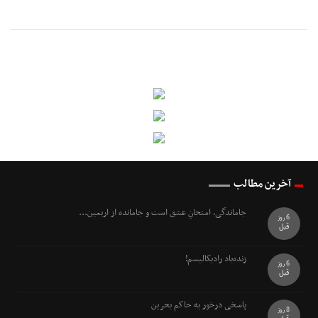
آخرین مطالب
جاماندگی، امتحانِ عشق است و جامانده از اربعین...
6 روز
قبل
زنده‌باد رادیکالیسم!
6 روز
قبل
پاسخی درخور به حاکم بحرین
8 روز