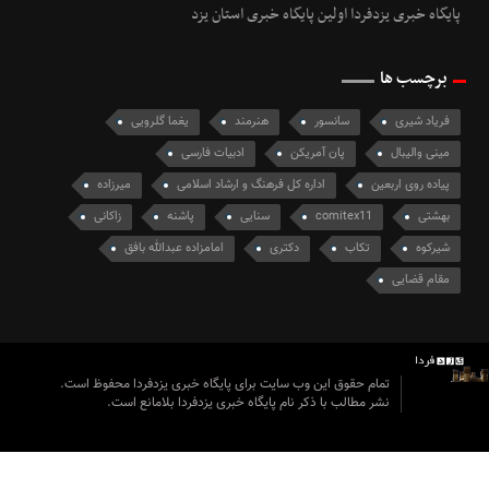
پایگاه خبری یزدفردا اولین پایگاه خبری استان یزد
برچسب ها
فریاد شیری
سانسور
هنرمند
یغما گلرویی
مینی والیبال
پان آمریکن
ادبیات فارسی
پیاده روی اربعین
اداره کل فرهنگ و ارشاد اسلامی
میرزاده
بهشتی
comitex11
سنایی
پاشنه
زاکانی
شیرکوه
تکاب
دکتری
امامزاده عبدالله بافق
مقام قضایی
تمام حقوق این وب سایت برای پایگاه خبری یزدفردا محفوظ است.
نشر مطالب با ذکر نام پایگاه خبری یزدفردا بلامانع است.