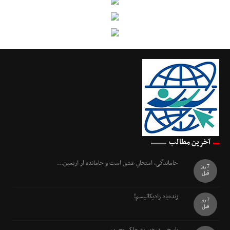
آخرین مطالب
جاماندگی، امتحانِ عشق است و جامانده از اربعین...
7 روز
قبل
زنده‌باد رادیکالیسم!
7 روز
قبل