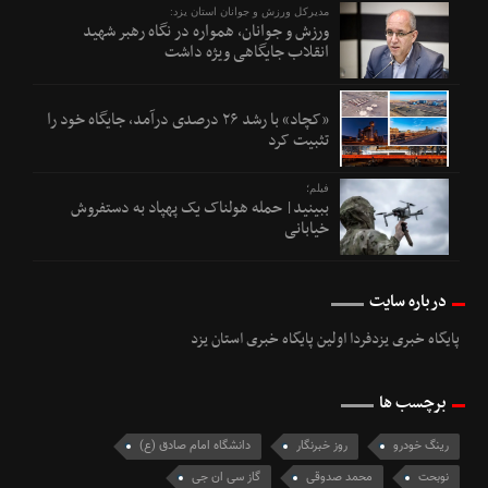
مدیرکل ورزش و جوانان استان یزد:
ورزش و جوانان، همواره در نگاه رهبر شهید
انقلاب جایگاهی ویژه داشت
«کچاد» با رشد ۲۶ درصدی درآمد، جایگاه خود را
تثبیت کرد
فیلم؛
ببینید| حمله هولناک یک پهپاد به دستفروش
خیابانی
درباره سایت
پایگاه خبری یزدفردا اولین پایگاه خبری استان یزد
برچسب ها
رینگ خودرو
روز خبرنگار
دانشگاه امام صادق (ع)
نوبحت
محمد صدوقی
گاز سی ان جی