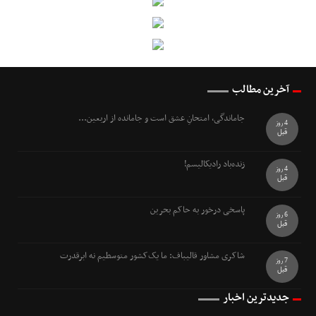
آخرین مطالب
جاماندگی، امتحانِ عشق است و جامانده از اربعین...
4 روز
قبل
زنده‌باد رادیکالیسم!
4 روز
قبل
پاسخی درخور به حاکم بحرین
6 روز
قبل
شاکری مشاور قالیباف: ما یک‌کشور متوسطیم نه ابرقدرت
7 روز
قبل
جدیدترین اخبار