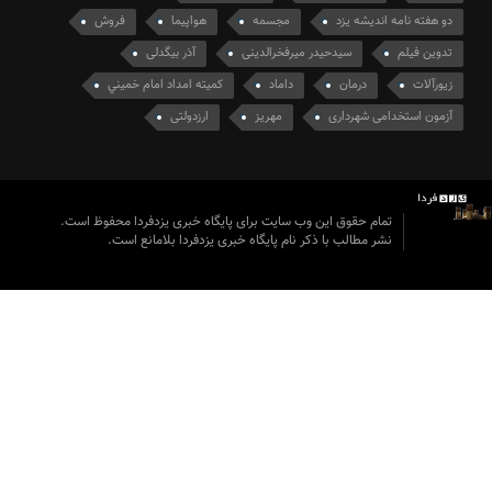
دو هفته نامه اندیشه یزد
مجسمه
هواپیما
فروش
تدوین فیلم
سیدحیدر میرفخرالدینی
آذر بیگدلی
زیورآلات
درمان
داماد
كميته امداد امام خميني
آزمون استخدامی شهرداری
مهریز
ارزدولتی
تمام حقوق این وب سایت برای پایگاه خبری یزدفردا محفوظ است.
نشر مطالب با ذکر نام پایگاه خبری یزدفردا بلامانع است.