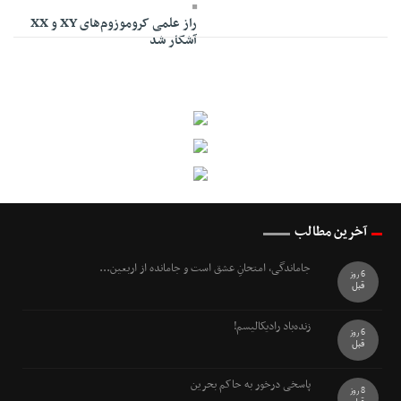
28 Dey 1394 - 16:42
راز علمی کروموزوم‌های XY و XX
آشکار شد
آخرین مطالب
جاماندگی، امتحانِ عشق است و جامانده از اربعین...
6 روز
قبل
زنده‌باد رادیکالیسم!
6 روز
قبل
پاسخی درخور به حاکم بحرین
8 روز