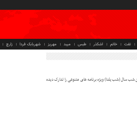
تفت
خاتم
اشکذر
طبس
میبد
مهریز
شهربابک فردا
زارچ
ین شب سال (شب یلدا) ویژه برنامه های متنوعی را تدارک دیده