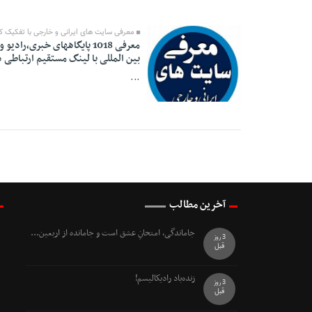
معرفی سایت های ایرانی و خارجی با تفکیک کار
معرفی 1018 پایگاههای خبری،
بین المللی با لینگ مستقیم ارتباطی د
...
17 Azar 1394 - 20:50
آخرین مطالب
جاماندگی، امتحانِ عشق است و جامانده از اربعین...
3 روز
قبل
زنده‌باد رادیکالیسم!
3 روز
قبل