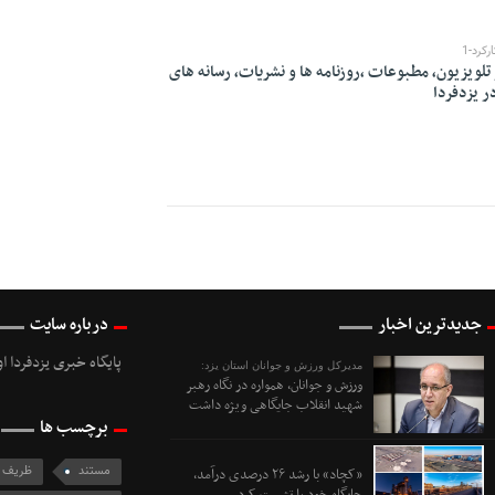
کرد-1
رادیو و تلویزیون، مطبوعات ،روزنامه ها و نشریات، رسانه های
ر یزدفردا
جدیدترین اخبار
درباره سایت
پایگاه خبری یزدفردا ا
مدیرکل ورزش و جوانان استان یزد:
ورزش و جوانان، همواره در نگاه رهبر
شهید انقلاب جایگاهی ویژه داشت
برچسب ها
مستند
ظریف
«کچاد» با رشد ۲۶ درصدی درآمد،