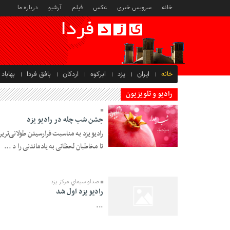
خانه
سرویس خبری
عکس
فیلم
آرشیو
درباره ما
خانه
ایران
یزد
ابرکوه
اردکان
بافق فردا
بهاباد
رادیو و تلویزیون
جشن شب چله در رادیو یزد
رادیو یزد به مناسبت فرارسیدن طولانی‌تر
24 Azar 1398 - 11:10
تا مخاطبان لحظاتی به یادماندنی را د ...
صداو سيماي مركز يزد
راديو يزد اول شد
...
26 Farvardin 1395 -
10:34