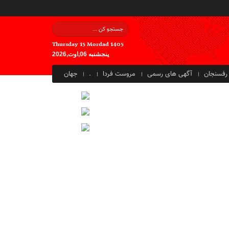
Thursday 15 Mordad 1405
پنجشنبه 06,اوت,2026
رفسنجان
آگهی های رسمی
مروست فردا
.
جهان